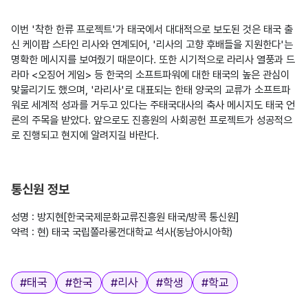
이번 '착한 한류 프로젝트'가 태국에서 대대적으로 보도된 것은 태국 출
신 케이팝 스타인 리사와 연계되어, '리사의 고향 후배들을 지원한다'는 
명확한 메시지를 보여줬기 때문이다. 또한 시기적으로 라리사 열풍과 드
라마 <오징어 게임> 등 한국의 소프트파워에 대한 태국의 높은 관심이 
맞물리기도 했으며, '라리사'로 대표되는 한태 양국의 교류가 소프트파
워로 세계적 성과를 거두고 있다는 주태국대사의 축사 메시지도 태국 언
론의 주목을 받았다. 앞으로도 진흥원의 사회공헌 프로젝트가 성공적으
로 진행되고 현지에 알려지길 바란다.    

통신원 정보
성명 : 방지현[한국국제문화교류진흥원 태국/방콕 통신원]

약력 : 현) 태국 국립쫄라롱껀대학교 석사(동남아시아학)

태그
#
태국
#
한국
#
리사
#
학생
#
학교