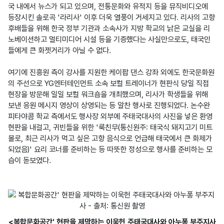
국 내에서 뉴스가 되고 있으며, 전통문화와 유적지 등을 뮤직비디오에 
등장시킨 솔로곡 '라리사' 이후 더욱 열풍이 거세지고 있다. 리사의 고향 
후배들을 위해 한국 정부 기관과 소속사가 지방 학교의 낡은 교실을 리
노베이션하고 멀티미디어 시설 등을 기증했다는 사실만으로도, 태국인
들에게 큰 화젯거리가 아닐 수 없다.

여기에 진흥원 측이 강사를 지원한 케이팝 댄스 강좌 외에도 한국문화원
의 주선으로 YG엔터테인먼트 소속 보컬 트레이너가 현판식 당일 직접 
현장을 방문해 일일 보컬 워크숍을 개최했으며, 리사가 학생들을 위해 
보낸 응원 메시지 영상이 상영되는 등 알찬 행사로 진행되었다. 논수완 
피타야콤 학교 측에서도 행사장 외부에 주태국대사의 사진을 넣은 환영 
현판을 내걸고, 귀빈들을 위한 '룩친무(통신원주: 태국식 돼지고기 미트
볼로, 최근 리사가 먹고 싶은 고향 음식으로 언급해 태국에서 큰 화제가 
되었음)' 요리 코너를 준비하는 등 따뜻한 정성으로 행사를 준비하는 모
습이 돋보였다.

<복합문화공간' 현판을 제막하는 이욱헌 주태국대사와 아누퐁 부주지사