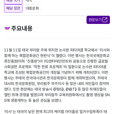
해당 국가
태국
해당 장르
대중문화
원문보기
주요내용
11월 11일 태국 부리람 주에 위치한 논수완 피타야콤 학교에서 '리사와 
함께 하는 복합문화공간 현판식'이 열렸다. 이번 행사는 한국국제문화교
류진흥원(이하 '진흥원')이 YG엔터테인먼트와 공동으로 진행한 글로벌 
사회공헌 프로젝트 '착한 한류 프로젝트'의 일환으로 논수완 피타야콤 
학교에 조성된 복합문화공간의 개장을 기념하기 위해 개최되었다. 이번 
행사는 주태국 한국대사관과 한국문화원이 함께 개최하였으며, 주태국
대사와 한국문화원장, 부리람주 부주지사 등 많은 내외 귀빈들이 참석하
였다. 또한 현장에는 태국 방송사 《PBS》, 《NBT》 등 많은 취재진들이 
열띤 취재 경쟁을 벌였으며 부리람주 교육위원회에서도 촬영 영상을 SN
S에 생중계하는 등 높은 관심을 보였다.

‘리사'는 태국이 낳은 현재 최고의 케이팝 아이돌로 일거수일투족이 태