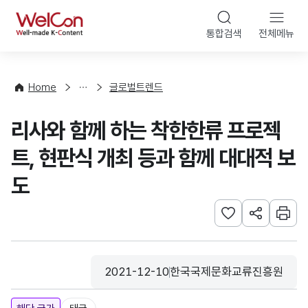
본문 바로가기
WelCon
통합검색
전체메뉴
해
외
동
향
Home
글로벌트렌드
·
통
리사와 함께 하는 착한한류 프로젝
계
트, 현판식 개최 등과 함께 대대적 보
도
관심사 등록하기
URL 공유하
인쇄
2021-12-10
한국국제문화교류진흥원
등록일
수집기관