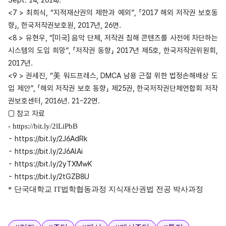
Sept. 14, 2014).
<7 > 최희식, “지적재산권의 제한과 예외”, 「2017 해외 저작권 보호동
향」, 한국저작권보호원, 2017년, 26면.
<8 > 유현우, “[미국] 음악 단체, 저작권 침해 콘텐츠를 사전에 차단하는
시스템의 도입 희망”, 「저작권 동향」 2017년 제5호, 한국저작권위원회,
2017년.
<9 > 권세진, “美 워드프레스, DMCA 남용 근절 위한 법정손해배상 도
입 제안”, 「해외 저작권 보호 동향」 제25권, 한국저작권단체연합회 저작
권보호센터, 2016년. 21-22면.
□ 참고 자료
-
https://bit.ly/2lLiPbB
-
https://bit.ly/2J6AdRk
-
https://bit.ly/2J6AlAi
-
https://bit.ly/2yTXMwK
-
https://bit.ly/2tGZB8U
* 단국대학교 IT법학협동과정 지식재산권법 전공 박사과정
태그