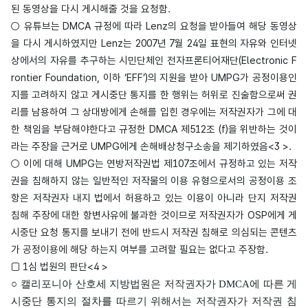
된 동영상을 다시 게시해줄 것을 요청함.
○ 유튜브는 DMCA 규정에 따라 Lenz의 요청을 받아들여 해당 동영상
을 다시 게시하였지만 Lenz는 2007년 7월 24일 표현의 자유와 인터넷
상에서의 자유를 추구하는 시민단체인 전자프론티어재단(Electronic F
rontier Foundation, 이하 ‘EFF’)의 지원을 받아 UMPG가 공정이용인
지를 고려하지 않고 게시중단 통지를 한 행위는 허위로 진술함으로써 권
리를 남용하여 그 상대방에게 손해를 입힌 경우에는 저작권자가 그에 대
한 책임을 부담해야한다고 규정한 DMCA 제512조 (f)을 위반하는 것이
라는 주장을 근거로 UMPG에게 손해배상청구소송을 제기하였음<3 >.
○ 이에 대해 UMPG는 연방저작권법 제107조에서 규정하고 있는 저작
권을 침해하지 않는 일반적인 저작물의 이용 유형으로서의 공정이용 조
항은 저작권자 내지 법에서 허용하고 있는 이용이 아니라 단지 저작권
침해 주장에 대한 항변사유에 불과한 것이므로 저작권자가 OSP에게 게
시중단 요청 통지를 보내기 전에 반드시 저작권 침해로 의심되는 콘텐츠
가 공정이용에 해당 하는지 여부를 고려할 필요는 없다고 주장함.
□ 1심 법원의 판단<4 >
○ 캘리포니아 산호세 지방법원은 저작권자가 DMCA에 따른 게
시중단 통지의 절차를 따르기 위해서는 저작권자가 저작권 침