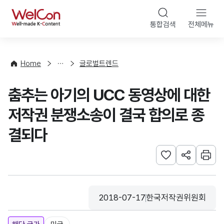
본문 바로가기
WelCon
통합검색
전체메뉴
해
외
동
향
Home
글로벌트렌드
·
통
춤추는 아기의 UCC 동영상에 대한
계
저작권 분쟁소송이 결국 합의로 종
결되다
관심사 등록하기
URL 공유하
인쇄
2018-07-17
한국저작권위원회
등록일
수집기관