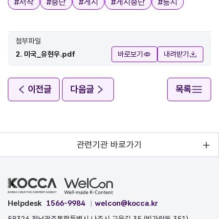
#
저작
#
중단
#
게시
#
게시중단
#
통지
첨부파일
2. 미국_유현우.pdf
바로보기
내려받기
이전글
다음글
목록
관련기관 바로가기
Helpdesk
1566-9984
welcon@kocca.kr