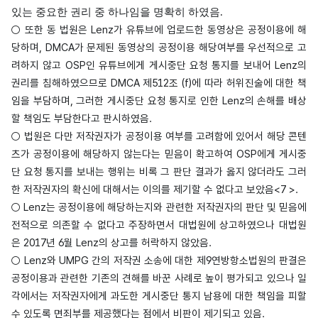
있는 중요한 권리 중 하나임을 명확히 하였음.
○ 또한 동 법원은 Lenz가 유튜브에 업로드한 동영상은 공정이용에 해
당하며, DMCA가 문제된 동영상의 공정이용 해당여부를 우선적으로 고
려하지 않고 OSP인 유튜브에게 게시중단 요청 통지를 보내어 Lenz의
권리를 침해하였으므로 DMCA 제512조 (f)에 따라 허위진술에 대한 책
임을 부담하며, 그러한 게시중단 요청 통지로 인한 Lenz의 손해를 배상
할 책임도 부담한다고 판시하였음.
○ 법원은 다만 저작권자가 공정이용 여부를 고려함에 있어서 해당 콘텐
츠가 공정이용에 해당하지 않는다는 믿음이 확고하여 OSP에게 게시중
단 요청 통지를 보내는 행위는 비록 그 판단 결과가 옳지 않더라도 그러
한 저작권자의 확신에 대해서는 이의를 제기할 수 없다고 보았음<7 >.
○ Lenz는 공정이용에 해당하는지와 관련한 저작권자의 판단 및 믿음에
전적으로 의존할 수 없다고 주장하면서 대법원에 상고하였으나 대법원
은 2017년 6월 Lenz의 상고를 허락하지 않았음.
○ Lenz와 UMPG 간의 저작권 소송에 대한 제9연방항소법원의 판결은
공정이용과 관련한 기존의 견해를 바꾼 사례로 높이 평가되고 있으나 일
각에서는 저작권자에게 과도한 게시중단 통지 남용에 대한 책임을 피할
수 있도록 면죄부를 제공했다는 점에서 비판이 제기되고 있음.