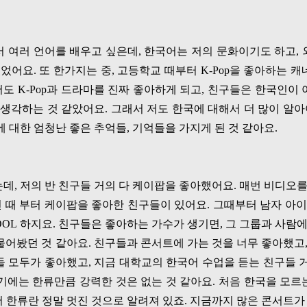
서 여러 언어를 배우고 싶은데
,
한국어는 저의 문화이기도 하고
,
있었어요
.
또 한가지는 중
,
고등학교 때부터
K-Pop
을 좋아하는 캐
저도
K-Pop
과 드라마를 진짜 좋아하게 되고
,
친구들은 한국인이 
 생각하는 것 같았어요
.
그래서 저도 한국에 대해서 더 많이 알
 대한 엄청난 좋은 추억들
,
기억들을 가지게 된 것 같아요
.
는데
,
저의 반 친구들 거의 다 케이팝을 좋아했어요
.
매번 비디오를
 때 부터 케이팝을 좋아한 친구들이 있어요
.
그때부터 남자 아이
OOL
하지요
.
친구들은 좋아하는 가수가 생기면
,
그 그룹과 사람에
물어봤던 것 같아요
.
친구들과 콘서트에 가는 것을 너무 좋아했고
들 모두가 좋아했고
,
지금 대학교의 한국어 수업을 듣는 친구들 
기에는 한류만큼 강력한 것은 없는 것 같아요
.
처음 한국을 모르
 한류란 정말 멋진 것으로 알려져 있죠
.
지금까지 많은 콘서트가