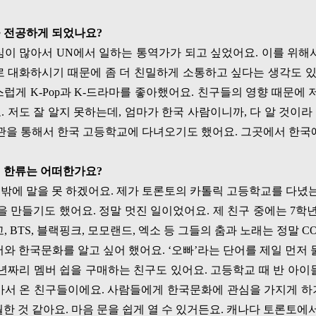
 전공하게 되었나요
?
심이 많아서
UN
에서 일하는 통역가가 되고 싶었어요
.
이를 위해
로 대화하시기 때문에 좀 더 친밀하게 소통하고 싶다는 생각도 
스럽게
K-Pop
과
K-
드라마를 좋아했어요
.
친구들의 영향 때문에 
요
.
저도 잘 알지 못하는데
,
엄마가 한국 사람이니까
,
다 알 것이라
관을 통해서 한국 고등학교에 다녀오기도 했어요
.
그곳에서 한국에
 한류는 어떠한가요
?
밖에 말을 못 하겠어요
.
제가 토론토의 카톨릭 고등학교를 다녔
을 만들기도 했어요
.
정말 멋진 일이었어요
.
제 친구 중에는
7
학년
고
, BTS,
블랙핑크
,
모모랜드
,
엑소 등 그들의 춤과 노래는 정말
C
와 한국문화를 알고 싶어 했어요
. ‘
오빠
’
라는 단어를 제일 먼저 
년짜리 멤버 쉽을 구매하는 친구도 있어요
.
고등학교 때 반 아이
아서 온 친구들이에요
.
사람들에게 한국문화에 관심을 가지게 하
월한 것 같아요
.
마음 문을 쉽게 열 수 있거든요
.
캐나다 토론토에서