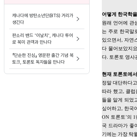
어떻게 한국학을
캐나다에 방탄소년단(BTS) 거리가
생긴다
원래 언어에 관
는 주로 한국말
판소리 밴드 '이날치', 캐나다 투어
있으면서
,
자연
로 북미 관객과 만나다
다 물어보았지
『단순한 진심』 영문판 출간 기념 북
다
.
토론토 영사
토크, 토론토 독자들을 만나다
현재 토론토에서
정말 대단하다고
따라 했고
,
클럽
들을 알게 되었
싶어하고
,
한국어
ON
토론토
’
의
1
국 드라마가 좋
기에는 가장 탁