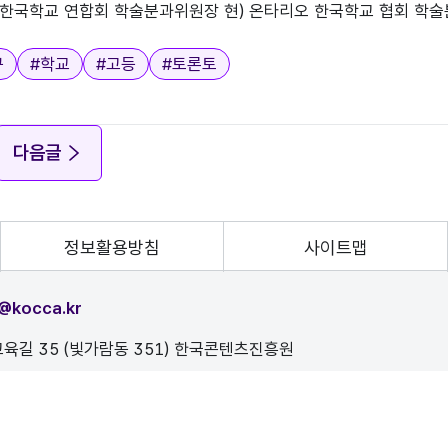
한국학교 연합회 학술분과위원장 현) 온타리오 한국학교 협회 학술분과위원장 현)
구
#
학교
#
고등
#
토론토
다음글
정보활용방침
사이트맵
@kocca.kr
육길 35 (빛가람동 351) 한국콘텐츠진흥원
, 이를 위반시 정보통신법에 의해 처벌됨을 유념하시기 바랍니다.
D.