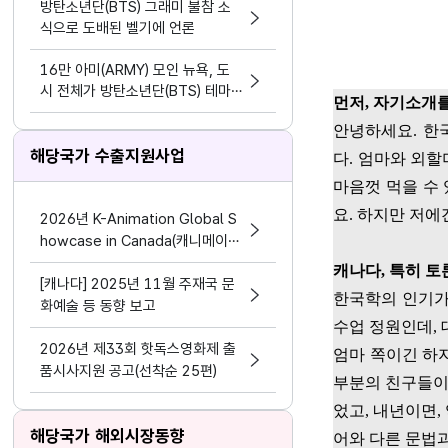
방탄소년단(BTS) 그래미 불참 소
식으로 도배된 벨기에 언론
16만 아미(ARMY) 모인 뉴욕, 도
시 전체가 방탄소년단(BTS) 테마
먼저
,
자기소개를
파크가 됐다.
안녕하세요
.
한
해당국가 수출지원사업
다
.
엄마와 외할
마음껏 먹을 수
요
.
하지만 저에
2026년 K-Animation Global S
howcase in Canada(캐니메이션
글로벌 쇼케이스 인 캐나다) 참가기
캐나다
,
특히 토
[캐나다] 2025년 11월 주재국 문
업 모집 공고
한국학의 인기
화예술 등 동향 보고
수업 정원인데
,
2026년 제33회 핫독스영화제 출
엄마 쪽이긴 하
품시사지원 공고(선착순 25편)
부분의 친구들
었고
,
내년이면
,
해당국가 해외시장동향
어와 다른 문법