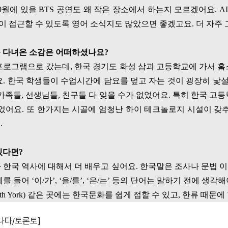
9
월에 있을
BTS
공연도 왜 작은 장소에서 하는지 모르겠어요
. A
들이 접근할 수 있도록 영어 소식지도 많았으면 좋겠고요
.
더 자주
 다녀온 소감은 어떠하셨나요
?
프로그램으로 갔는데
,
한국 경기도 화성 삼괴 고등학교에 가서 
요
.
한국 학생들이 수업시간에 담요를 덮고 자는 것이 굉장히 낯
가족들
,
선생님들
,
친구들 다 잊을 수가 없었어요
.
특히 한국 고등
없었어요
.
또 한가지는 시골에 엄청난 하이 테크놀로지 시설이 갖
요
.
있다면
?
 한국 역사에 대해서 더 배우고 싶어요
.
한국말은 조사나 문법 이
예를 들어
‘
이
/
가
’, ‘
을
/
를
’, ‘
은
/
는
’
등의 단어는 말하기 전에 생각해
th York)
같은 곳에는 한국문화를 쉽게 접할 수 있고
,
한류 때문에
나다/토론토]