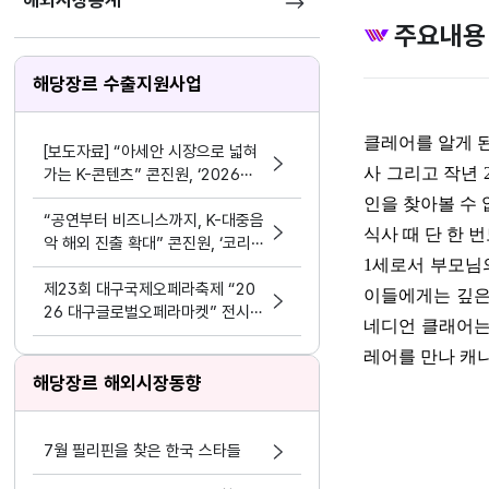
해외시장통계
주요내용
해당장르 수출지원사업
클레어를 알게 된
[보도자료] “아세안 시장으로 넓혀
사 그리고 작년
가는 K-콘텐츠” 콘진원, ‘2026
한-아세안 K-콘텐츠 비즈위크’성공
인을 찾아볼 수
적 마무리
“공연부터 비즈니스까지, K-대중음
식사 때 단 한 
악 해외 진출 확대” 콘진원, ‘코리
1
세로서 부모님
아 스포트라이트 @인도네시아’ 개
최
제23회 대구국제오페라축제 “20
이들에게는 깊은
26 대구글로벌오페라마켓” 전시부
네디언 클래어
스 및 레퍼토리피칭 참가 예술단체
레어를 만나 캐
모집 공고
해당장르 해외시장동향
7월 필리핀을 찾은 한국 스타들