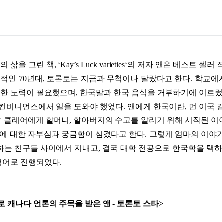
의 삶을 그린 책
, ‘Kay’s Luck varieties‘
의 저자 앤은 베스트 셀러
 적인
70
년대
,
토론토는 지금과 무척이나 달랐다고 한다
.
학교에
별한 노력이 필요했으며
,
한국말과 한국 음식을 거부하기에 이르
 컨비니언스에서 일을 도와야 했었다
.
앤에게 한국이란
,
먼 이국 
딸 클레어에게 할머니
,
할아버지의 수고를 알리기 위해 시작된 이
에 대한 자부심과 궁금함이 심겼다고 한다
.
그렇게 엄마의 이야기
하는 친구들 사이에서 지내고
,
결국 대학 전공으로 한국학을 택
영어로 진행되었다
.
로 캐나다 언론의 주목을 받은 앤
-
토론토 스타
>