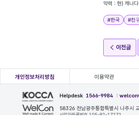
약력 : 현) 캐나다
태그
#
한국
#
친
이전글
개인정보처리방침
이용약관
Helpdesk
1566-9984
welcon
58326 전남광주통합특별시 나주시 교
사업자등록번호 105-82-17272
본 페이지에 게시된 이메일 주소가 자동 수집되는 것을 거부하며
COPYRIGHT ⓒ 한국콘텐츠진흥원. ALL RIGHTS RESERVE