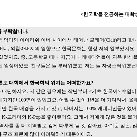
<
한국학을 전공하는 대학
 부탁합니다
.
국 엄마와 아이리쉬 아빠 사이에서 태어난 클레어
(Clair)
라고 합
머니
,
외할아버지의 영향으로 한국문화는 항상 저의 일부였지요
.
 있었지요
.
중
,
고등학교 때나 지금이나 캐네디언들이 처음 한식
겐 일상이었죠
.
친구들은 늘 부러워했고
,
저는 늘 자랑스러워했
론토 대학에서 한국학의 위치는 어떠한가요
?
가 대단하지요
.
저 같은 경우에는 작년부터
<
기초 한국어
>
수업이
대기자만
100
명이 있었고요
.
어쩔 수 없이
1
년을 더 기다려서
,
올
지만 한국 배경을 가지고 있고
,
나머지는
100%
캐네디언들이었어
이
K-
드라마와
K-Pop
을 좋아했어요
.
그래서 저에게 많은 것을 물
역사를 좀 더 지역별로 깊게 다루게 될 것 같아요
.
아쉬운 점은
,
많
과 구조 때문에 많이 어려워하기 때문이에요
.