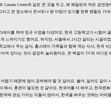
IR Canada Centre
와 같은 큰 곳을 두고
,
왜 해밀턴의 작은 공연장
 그리고 큰 장소에서 콘서트나 팬 미팅이 있기를 한류 팬들은 기
홈스테이를 하며 정규 수업을 다녔어요
.
한국 고등학교가 시험이 끝
설게 느껴지기도 했어요
.
하지만
,
서울에서
2
시간 걸리는 시골이
학교에서 주는 급식
,
홈스테이 가족들과 함께 먹는 식사
,
한국 식
추어져 있다는 것이 굉장히 놀라웠어요
.
큰 벽걸이
TV
와 어디든 
 어렵기 때문에 많이 공부해야 할 것 같아요
.
불어
,
일어도 같이 
야 해서
,
훈련이 필요한 것 같아요
.
한국어를 더 배우고
,
한국문화
 한국에 관심 가지는 이들이 많아서
,
한국을 배우는 것에는 어려움