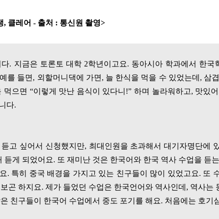
생
,
클레어
-
출처
:
통신원 촬영
>
니다
.
지금은 토론토 대학
2
학년이고요
.
동아시아 학과에서 한국
예를 들면
,
외할머니댁에 가면
,
늘 한식을 먹을 수 있었는데
,
삼
을 먹으면
“
이렇게 맛난 음식이 있다니
!”
하며 놀라워하고
,
맛있어
답니다
.
 듣고 싶어서 신청했지만
,
최대인원을 초과해서 대기자명단에 
해 듣게 되었어요
.
또 재미난 것은 한국어와 한국 역사 수업을 듣
요
.
특히 중국 배경을 가지고 있는 친구들이 많이 있었고요
.
또 
어보곤 하지요
.
제가 들었던 수업은 한국언어와 역사인데
,
역사는 
은 친구들이 한국어 수업에서 중도 포기를 해요
.
처음에는 호기