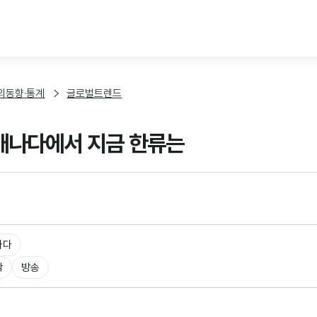
본문 바로가기
외동향·통계
글로벌트렌드
 캐나다에서 지금 한류는
나다
악
방송