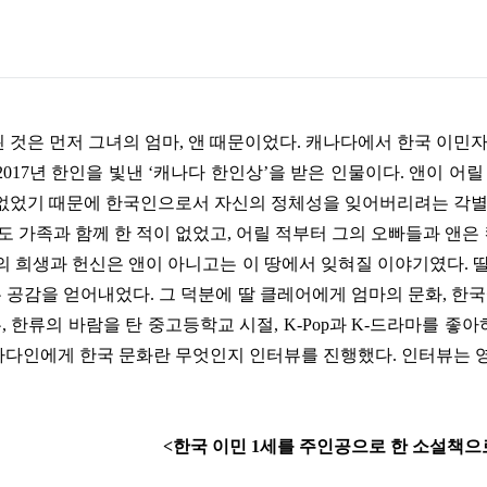
 것은 먼저 그녀의 엄마
,
앤 때문이었다
.
캐나다에서 한국 이민자
2017
년 한인을 빛낸
‘
캐나다 한인상
’
을 받은 인물이다
.
앤이 어릴
 없었기 때문에 한국인으로서 자신의 정체성을 잊어버리려는 각
번도 가족과 함께 한 적이 없었고
,
어릴 적부터 그의 오빠들과 앤은
의 희생과 헌신은 앤이 아니고는 이 땅에서 잊혀질 이야기였다
.
 공감을 얻어내었다
.
그 덕분에 딸 클레어에게 엄마의 문화
,
한국
는
,
한류의 바람을 탄 중고등학교 시절
, K-Pop
과
K-
드라마를 좋아
나다인에게 한국 문화란 무엇인지 인터뷰를 진행했다
.
인터뷰는 
<
한국 이민
1
세를 주인공으로 한 소설책으