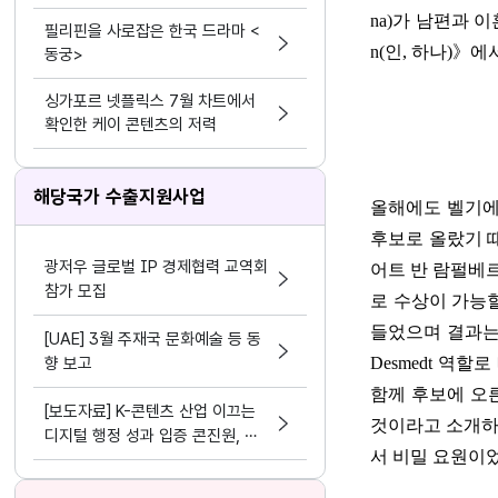
na)
가 남편과 이
필리핀을 사로잡은 한국 드라마 <
n(
인
,
하나
)
》
에
동궁>
싱가포르 넷플릭스 7월 차트에서
확인한 케이 콘텐츠의 저력
해당국가 수출지원사업
올해에도 벨기
후보로 올랐기 
광저우 글로벌 IP 경제협력 교역회
어트 반 람펄베
참가 모집
로 수상이 가능
들었으며 결과는
[UAE] 3월 주재국 문화예술 등 동
향 보고
Desmedt
역할로 
함께 후보에 오
[보도자료] K-콘텐츠 산업 이끄는
것이라고 소개하
디지털 행정 성과 입증 콘진원, 정
서 비밀 요원이
보화⋅데이터 분야 평가 3관왕 달성