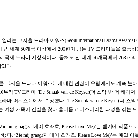
 열리는
〈
서울 드라마 어워즈
(Seoul International Drama Awards)
매년 세계
50
개국 이상에서
200
편이 넘는
TV
드라마들을 출품하
의 국제 드라마 시상식이다
.
올해도 전 세계
56
개국에서
268
개의
잡았다
.
만큼
〈
서울 드라마 어워즈
〉
에 대한 관심이 유럽에서도 계속 높아
10
부작
TV
드라마
‘De Smaak van de Keyser(
더 스막 반 더 케이저
,
드라마 어워즈
〉
에서 수상했다
. ‘De Smaak van de Keyser(
더 스막
는 여성 가족이 진실을 찾아 흥미롭고 미스터리한 과정을 겪는 
Zie mij graag(
지 메이 흐라흐
, Please Love Me)’
는 벨기에 작품으로
상했다
. ‘Zie mij graag(
지 메이 흐라흐
, Please Love Me)’
는 매일 이