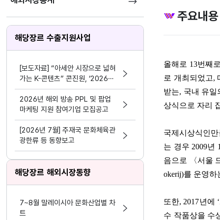
해외시장통계
주요내용
해당장르 수출지원사업
올해로
13
번째로
[보도자료] “아세안 시장으로 넓혀
로 개최되었고
,
가는 K-콘텐츠” 콘진원, ‘2026
한-아세안 K-콘텐츠 비즈위크’성공
받는
,
국내 유일
적 마무리
2026년 해외 방송 PPL 및 팝업
상식으로 자리 
마케팅 지원 참여기업 모집공고
[2026년 7월] 주재국 문화체육관
국제시상식인
광한류 등 동향보고
는 경우
2009
년
음으로
〈
서울 
해당장르 해외시장동향
okerij)
를 운영하
또한
, 2017
년에
‘
7~8월 말레이시아 문화산업별 차
트
수 작품상을 수