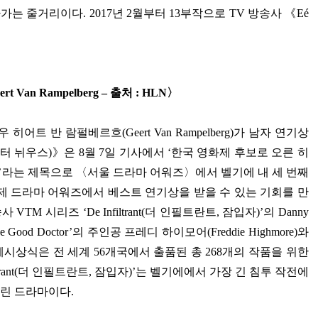
나가는 줄거리이다
. 2017
년
2
월부터
13
부작으로
TV
방송사
《
Eé
ert Van Rampelberg
–
출처
: HLN
〉
우 히어트 반 람펄베르흐
(Geert Van Rampelberg)
가 남자 연기상
스터 뉘우스
)
》
은
8
월
7
일 기사에서
‘
한국 영화제 후보로 오른 히
’
라는 제목으로
〈
서울 드라마 어워즈
〉
에서 벨기에 내 세 번째
제 드라마 어워즈에서 베스트 연기상을 받을 수 있는 기회를 만
송사
VTM
시리즈
‘De Infiltrant(
더 인필트란트
,
잠입자
)’
의
Danny
e Good Doctor’
의 주인공 프레디 하이모어
(Freddie Highmore)
와
제시상식은 전 세계
56
개국에서 출품된 총
268
개의 작품을 위한
rant(
더 인필트란트
,
잠입자
)’
는 벨기에에서 가장 긴 침투 작전에
그린 드라마이다
.