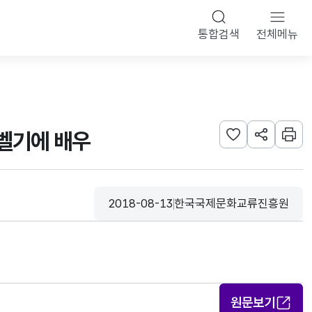
통합검색
전체메뉴
 벨기에 배우
관심사 등록하기
URL 공유하
인쇄
2018-08-13
한국국제문화교류진흥원
등록일
수집기관
원문보기