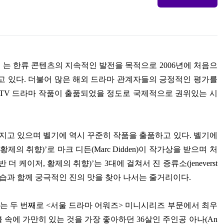
〉
는 한류 콘텐츠의 지속적인 발전을 목적으로
2006
년에 처음으
고 있다
.
더불어 많은 해외 드라마 관계자들의 긍정적인 평가를
TV
드라마 작품이 출품되었을 정도로 국제적으로 권위있는 시
지고 있으며 벨기에 역시 꾸준히 작품을 출품하고 있다
.
벨기에
황제의 취향
)’
로 마크 디든
(Marc Didden)
이 작가상을 받으며 처
 반 더 케이저
,
황제의 취향
)’
는
3
대에 걸쳐서 진 증류소
(jeneverst
모습과 함께 궁극적인 진의 맛을 찾아 나서는 줄거리이다
.
는 두 번째로
<
서울 드라마 어워즈
>
미니시리즈 부문에서 최우
불 속에 가만히 있는 것을 가장 좋아하던
36
살인 주인공 아나
(An