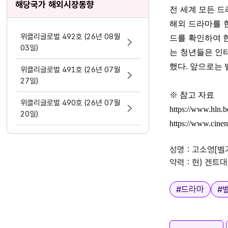
해당국가 해외시장동향
전 세계 모든 
해외 드라마를 
위클리글로벌 492호 (26년 08월
드를 확인하여 
03일)
는 청년들은 인
했다
.
앞으로는
위클리글로벌 491호 (26년 07월
27일)
※
참고 자료
위클리글로벌 490호 (26년 07월
https://www.hln.b
20일)
https://www.cinen
성명 : 고소영[벨
약력 : 현) 겐트대학
태그
#
드라마
#