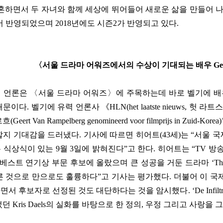
혼하면서 두 자녀와 함께 세상에 뛰어들어 새로운 삶을 만들어 
서 반영되었으며
2018
년에도 시즌
2
가 반영되고 있다
.
〈
서울 드라마 어워즈에서의 수상이 기대되는 배우
Ge
에 언론은
〈
서울 드라마 어워즈
〉
에 주목하는데 바로 벨기에 배
때문이다
.
벨기에 유력 언론사
《
HLN(het laatste nieuws,
헛 라트
르흐
(Geert Van Rampelberg genomineerd voor filmprijs in Zuid-Korea)
할지 기대감을 드러냈다
.
기사에 따르면 히어트
(43
세
)
는
“
서울 국
 식상식이 있는
9
월
3
일에 밝혀진다
”
고 한다
.
히어트는
“TV
방
베스트 연기상 부문 후보에 올랐으며 큰 성공을 거둔 드라마
‘Th
른 것으로 만으로도 훌륭하다
”
고 기사는 평가했다
.
더불어 이 국
면서 후보자로 선정된 것도 대단하다는 것을 암시했다
. ‘De Infilt
었던
Kris Daels
의 실화를 바탕으로 한 정의
,
우정 그리고 사랑을 