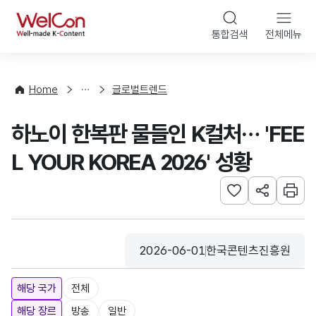
본문 바로가기
WelCon
통합검색
전체메뉴
해
외
동
향
Home
글로벌트렌드
·
통
하노이 한복판 물들인 K컬처… 'FEE
계
L YOUR KOREA 2026' 성황
관심사 등록하기
URL 공유하
인쇄
2026-06-01
한국콘텐츠진흥원
등록일
수집기관
해당 국가
전체
해당 장르
방송
일반