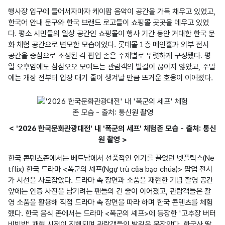
행사장 입구에 들어서자마자 케이팝 음악이 공간을 가득 채우고 있었고, 
한국어 안내 문구와 한국 브랜드 로고들이 쇼핑몰 곳곳을 메우고 있었
다. 평소 시민들의 일상 공간인 쇼핑몰이 행사 기간 동안 거대한 한국 문
화 체험 공간으로 변모한 모습이었다. 롯데몰 1층 메인홀과 외부 전시 
공간을 중심으로 조성된 각 팝업 존은 주제별로 뚜렷하게 구성됐다. 평
일 오후임에도 삼삼오오 모여드는 관람객의 발길이 끊이지 않았고, 주말
< '2026 한국문화관광대전' 내 '폭군의 세프' 체험존 모습 - 출처: 통신
원 촬영 >
한국 콘텐츠존에서는 베트남에서 선풍적인 인기를 끌었던 넷플릭스(Ne
tflix) 한국 드라마 <폭군의 셰프(Ngự trù của bạo chúa)> 팝업 전시
가 시선을 사로잡았다. 드라마 속 장면과 소품을 재현한 기념 촬영 공간 
앞에는 인증 사진을 남기려는 팬들의 긴 줄이 이어졌고, 관람객들은 촬
영 소품을 활용해 직접 드라마 속 장면을 따라 하며 한국 콘텐츠를 체험
했다. 한국 음식 존에서는 드라마 <폭군의 셰프>에 등장한 '고추장 버터 
비빔밥' 재현 시전이 진행되며 관람객들의 발길을 붙잡았다. 한국산 딸