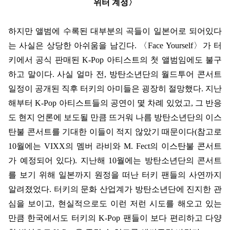
위터 계정
〉
하지만 앨범에 수록된 대부분의 곡들이 일본어로 되어있다
는 사실은 상당한 아쉬움을 남긴다
.
〈
Face Yourself
〉
가 터
키에서 공식 판매된
K-Pop
아티스트의 첫 앨범임에도 불구
하고 말이다
.
사실 얼마 전
,
방탄소년단의 월드투어 콘서트
일정이 공개된 직후 터키의 아미들은 굉장히 절망했다
.
지난
해부터
K-Pop
아티스트들의 공연이 몇 차례 있었고
,
그 반응
도 현지 언론에 보도될 만큼 뜨거워 나름 방탄소년단의 이스
탄불 콘서트를 기대한 이들이 적지 않았기 때문이다
(
참고로
10
월에는
VIXX
의 멤버 라비와
M. Fect
의 이스탄불 콘서트
가 예정되어 있다
).
지난해
10
월에는 방탄소년단의 콘서트
를 보기 위해 일본까지 원정을 떠난 터키 팬들의 사연까지
알려졌었다
.
터키의 문화 산업계가 방탄소년단에 진지한 관
심을 보이고
,
현실적으로도 이런 저런 시도를 해오고 있는
만큼 한국에서도 터키의
K-Pop
팬들이 보다 편리하고 다양