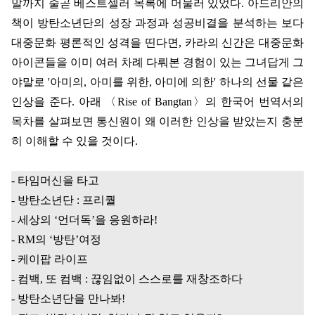
말까지 줄곧 베스트셀러 목록에 머물러 있었다
.
아드리안의
책이 방탄소년단의 성장 과정과 성공비결을 분석하는 보다
대중문화 평론적인 성격을 띤다면
,
카라의 신간은 대중문화
아이콘들을 이미 여러 차례 다뤄본 경험이 있는 그녀답게 그
야말로
'
아미의
,
아미를 위한
,
아미에 의한
'
하나의 선물 같은
인상을 준다
.
아래
〈
Rise of Bangtan
〉
의 한국어 번역서의
목차를 살펴보면 통신원이 왜 이러한 인상을 받았는지 충분
히 이해할 수 있을 것이다
.
-
타임머신을 타고
-
방탄소년단
:
프리퀄
-
세상의
‘
언더독
’
을 응원하라
!
- RM
의
‘
방탄
’
여정
-
케이팝 라이프
-
컴백
,
또 컴백
:
끊임없이 스스로를 재창조하다
-
방탄소년단을 만나봐
!