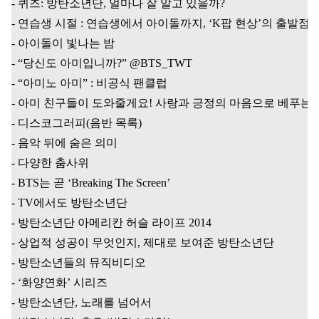
-
퀴즈
:
방탄소년단
,
얼마나 잘 알고 있을까
?
-
연습생 시절
:
연습생에서 아이돌까지
, ‘K
팝 현상
’
의 출발점
-
아이돌이 빛나는 밤
- “
당신도 아미입니까
?” @BTS_TWT
- “
아미노 아미
” :
비공식 팬클럽
-
아미 친구들이 도와줄게요
!
사랑과 긍정의 마음으로 베푸는 
-
디스코그러피
(
음반 목록
)
-
음악 뒤에 숨은 의미
-
다양한 춤사위
- BTS
는 곧
‘Breaking The Screen’
- TV
에서도 방탄소년단
-
방탄소년단 아메리칸 허슬 라이프
2014
-
상업적 성공이 무엇인지
,
제대로 보여준 방탄소년단
-
방탄소년들의 뮤직비디오
- ‘
화양연화
’
시리즈
-
방탄소년단
,
노래를 넘어서