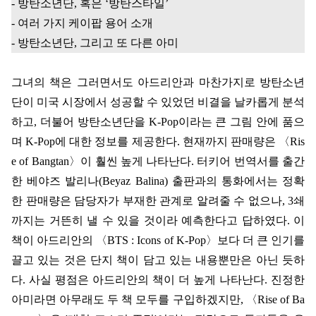
-
방탄소년단
,
혹은
‘
방탄스타일
’
-
여러 가지 케이팝 용어 소개
-
방탄소년단
,
그리고 또 다른 아미
그녀의 책은 그러면서도 아드리안과 마찬가지로 방탄소년
단이 미국 시장에서 성공할 수 있었던 비결을 날카롭게 분석
하고
,
더불어 방탄소년단을
K-Pop
이라는 큰 그림 안에 품으
며
K-Pop
에 대한 정보를 제공한다
.
현재까지 판매량은
〈
Ris
e of Bangtan
〉
이 훨씬 높게 나타난다
.
터키어 번역서를 출간
한 베야즈 발리나
(Beyaz Balina)
출판과의 통화에서는 정확
한 판매량은 담당자가 부재한 관계로 알려줄 수 없으나
, 3
쇄
까지는 거뜬히 낼 수 있을 것이라 예측한다고 답하였다
.
이
책이 아드리안의
〈
BTS : Icons of K-Pop
〉
보다 더 큰 인기를
끌고 있는 것은 단지 책이 담고 있는 내용뿐만은 아닌 듯하
다
.
사실 평점은 아드리안의 책이 더 높게 나타난다
.
진정한
아미라면 아무래도 두 책 모두를 구입하겠지만
,
〈
Rise of Ba