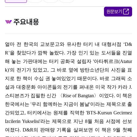
원문보기
주요내용
얼마 전 한국의 교보문고와 유사한 터키 내 대형서점
‘D&
R’
을 찾았다가 깜짝 놀랐다
.
가장 인기 있는 도서들을 진열
해 놓는 가판대에는 터키 공화국 설립자
'
아타튀르크
(Atatur
k)'
의 전기가 있었고
,
그 바로 옆에 방탄소년단의 사진을 표
지로 한 책이 수십 권 놓여있었기 때문이다
.
바로 그래픽 소
설과 대중문화 아이콘들의 전기를 펴내온 미국 작가 카라
J.
스티븐즈가 집필한 신간
〈
Rise of Bangtan
〉
이었다
.
이 책은
한국에서는
'
우리 함께하는 지금이 봄날
'
이라는 제목으로 출
간되었고
,
터키에서는 원제를 직역한
'BTS-Kursun Gecirmez
Izcilerin Yukselisi'
라는 제목으로 지난
8
월 처음 서점에 선보
여졌다
. D&R
의 판매량 기록을 살펴보면 이 책은
9
월 첫째