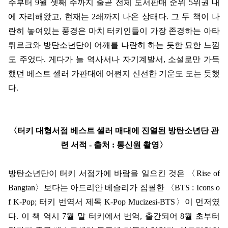
주부터
9
월 셋째 주까지 줄곧 전체 도서판매 순위
5
위권 내
에 자리해왔고
,
현재는
2
쇄까지 나온 상태다
.
그 두 책이 나
란히 놓여있는 풍경은 마치 터키인들이 가장 존경하는 아타
튀르크와 방탄소년단이 어깨를 나란히 하는 듯한 묘한 느낌
도 주었다
.
게다가 늘 역사서나 자기계발서
,
소설로만 가득
했던 베스트 셀러 가판대에 어쩐지 신선한 기운도 도는 듯했
다
.
〈
터키 대형서점 베스트 셀러 매대에 진열된 방탄소년단 관
련 서적
-
출처
:
통신원 촬영
〉
방탄소년단이 터키 서점가에 바람을 일으킨 것은
〈
Rise of
Bangtan
〉
보다는 아드리안 베슬리가 집필한
〈
BTS : Icons o
f K-Pop;
터키 번역서 제목
K-Pop Mucizesi-BTS
〉
이 먼저였
다
.
이 책 역시
7
월 말 터키에서 번역
,
출간되어
8
월 초부터