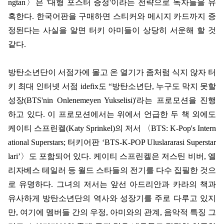
ngtan
〉
은
'
대형 포스터 증정
'
이라는 전략으로 독자들을 유
혹한다
.
한국어판을 구매하면 스티커와 메시지 카드까지 증
정된다는 사실을 알면 터키 아미들이 상당히 서운해 할 것
같다
.
방탄소년단이 서점가에 몰고 온 열기가 좀처럼 식지 않자 터
키 최대 인터넷 서점
idefix
도
“
방탄소년단
,
누구도 막지 못할
성장
(BTS'nin Onlenemeyen Yukselisi)'
라는 프로모션을 진행
하고 있다
.
이 프로모션에서는 위에서 언급한 두 책 외에도
케이티 스프린켈
(Katy Sprinkel)
의 저서
〈
BTS: K-Pop's Intern
ational Superstars;
터키어판
‘BTS-K-POP Uluslararasi Superstar
lari’
〉
도 포함되어 있다
.
케이티 스프린켈은 저스틴 비버
,
엘
리자베스 테일러 등 월드 스타들의 전기를 다수 집필한 것으
로 유명하다
.
그녀의 저서는 앞선 아드리안과 카라의 책과
유사하게 방탄소년단의 역사와 성장기를 주로 다루고 있지
만
,
여기에 멤버들 간의 우정
,
아미와의 관계
,
음악적 특징 그