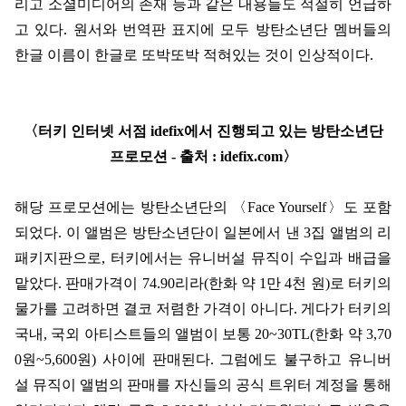
리고 소셜미디어의 존재 등과 같은 내용들도 적절히 언급하
고 있다
.
원서와 번역판 표지에 모두 방탄소년단 멤버들의
한글 이름이 한글로 또박또박 적혀있는 것이 인상적이다
.
〈
터키 인터넷 서점
idefix
에서 진행되고 있는 방탄소년단
프로모션
-
출처
: idefix.com
〉
해당 프로모션에는 방탄소년단의
〈
Face Yourself
〉
도 포함
되었다
.
이 앨범은 방탄소년단이 일본에서 낸
3
집 앨범의 리
패키지판으로
,
터키에서는 유니버설 뮤직이 수입과 배급을
맡았다
.
판매가격이
74.90
리라
(
한화 약
1
만
4
천 원
)
로 터키의
물가를 고려하면 결코 저렴한 가격이 아니다
.
게다가 터키의
국내
,
국외 아티스트들의 앨범이 보통
20~30TL(
한화 약
3,70
0
원
~5,600
원
)
사이에 판매된다
.
그럼에도 불구하고 유니버
설 뮤직이 앨범의 판매를 자신들의 공식 트위터 계정을 통해