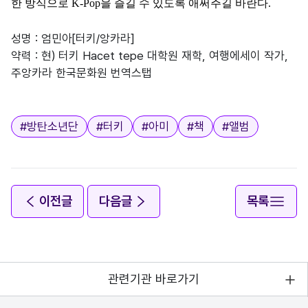
한 방식으로
K-Pop
을 즐길 수 있도록 애써주길 바란다
.
성명 : 엄민아[터키/앙카라]
약력 : 현) 터키 Hacet tepe 대학원 재학, 여행에세이 작가,
주앙카라 한국문화원 번역스탭
태그
#
방탄소년단
#
터키
#
아미
#
책
#
앨범
이전글
다음글
목록
관련기관 바로가기