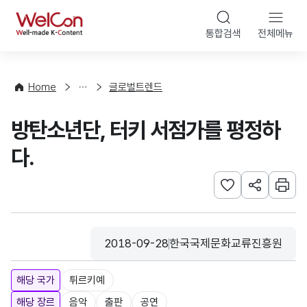
본문 바로가기
WelCon
통합검색
전체메뉴
해
외
동
향
Home
글로벌트렌드
·
통
방탄소년단, 터키 서점가를 평정하
계
다.
관심사 등록하기
URL 공유하
인쇄
2018-09-28
한국국제문화교류진흥원
등록일
수집기관
해당 국가
튀르키예
해당 장르
음악
출판
공연