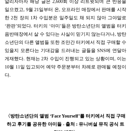
알리자마자 해당 글은
2,600
회 이상 리트윗되며 큰 반응을
일으켰고
, 9
월
21
일부터 온
,
오프라인 매장에서 판매를 시작
한
2
천 장의
1
차 수입분은 일주일도 채 되지 않아 그야말로
‘
완판
’
되었다
.
터키의
‘
아미
’
들은 방탄소년단의 앨범을 터키
음반매장에서 살 수 있다는 사실이 믿기지 않는다거나
,
방탄
소년단의 다른 앨범들 또한 조만간 터키에서 직접 구매할 수
있을지 모른다는 기대감을 드러내는 글들을
SNS
에 연달아
게재했다
.
현재는
2
차 수입이 진행되고 있는 상황이며
,
이는
10
월
11
일 입고되어 예약 주문분부터 차례로 판매될 예정이
다
.
〈
방탄소년단의 앨범
‘Face Yourself’
를 터키에서 직접 구매
하고 후기를 공유한 아미들
-
출처
:
유니버설 뮤직 공식 트