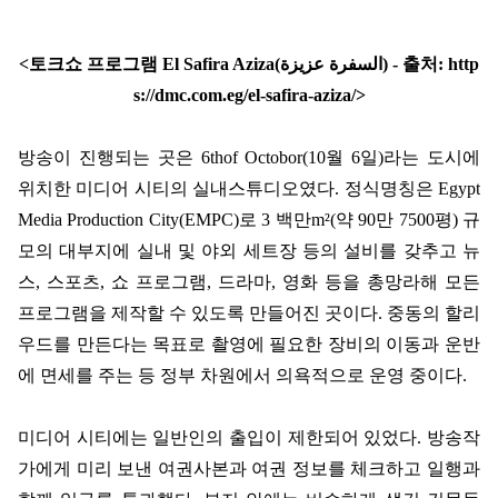
<
토크쇼 프로그램
El Safira Aziza(
السفرة عزيزة
) -
출처
: http
s://dmc.com.eg/el-safira-aziza/>
방송이 진행되는 곳은
6thof Octobor(10
월
6
일
)
라는 도시에
위치한 미디어 시티의 실내스튜디오였다
.
정식명칭은
Egypt
Media Production City(EMPC)
로
3
백만
m²(
약
90
만
7500
평
)
규
모의 대부지에 실내 및 야외 세트장 등의 설비를 갖추고 뉴
스
,
스포츠
,
쇼 프로그램
,
드라마
,
영화 등을 총망라해 모든
프로그램을 제작할 수 있도록 만들어진 곳이다
.
중동의 할리
우드를 만든다는 목표로 촬영에 필요한 장비의 이동과 운반
에 면세를 주는 등 정부 차원에서 의욕적으로 운영 중이다
.
미디어 시티에는 일반인의 출입이 제한되어 있었다
.
방송작
가에게 미리 보낸 여권사본과 여권 정보를 체크하고 일행과