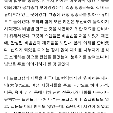
함께 입구를 통과했다
.
부지 안에는 비슷하게 생긴 건물들
여러 채가 옹기종기 모여있었는데
,
각종 방송사들의 실내 스
튜디오가 있는 곳이었다
.
그중에 해당 방송사를 찾아 스튜디
오로 들어갔다
.
도착과 함께 오픈 키친은 부산하게 움직이기
시작했다
.
비빔밥 만드는 것을 시연하기 위한 재료를 준비하
기 위해서였다
.
그곳의 스탭들은 비빔밥을 처음 보았기 때문
에
,
완성된 비빔밥과 재료들을 보면서 함께 야채를 준비했
다
.
섭외가 되었을 때에는 잠시 앉아 대화를 나누다가 음식
도 소개하는 것으로 컨셉을 들었는데
,
분위기를 살펴보니 비
빔밥을 주로 이야기하게 될 것 같았다
.
이 프로그램의 제목을 한국어로 번역하자면
‘
친애하는 대사
님
(
大使
)'
으로
,
여성 시청자들을 주로 대상으로 하며 가정
,
미용
,
육아
,
심리 등에 대해 관련 전문가와 대화를 나누거나
유행하는 트랜드에 대해 다루는 토크쇼이다
.
스크립트도 없
고
,
질문을 미리 받지도 않았는데
,
스탠바이 시간이 되었고