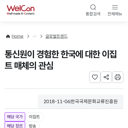
본문 바로가기
WelCon
통합검색
전체메뉴
해
외
동
향
Home
글로벌트렌드
·
통
통신원이 경험한 한국에 대한 이집
계
트 매체의 관심
관심사 등록하기
URL 공유하
인쇄
2018-11-06
한국국제문화교류진흥원
등록일
수집기관
해당 국가
이집트
해당 장르
방송