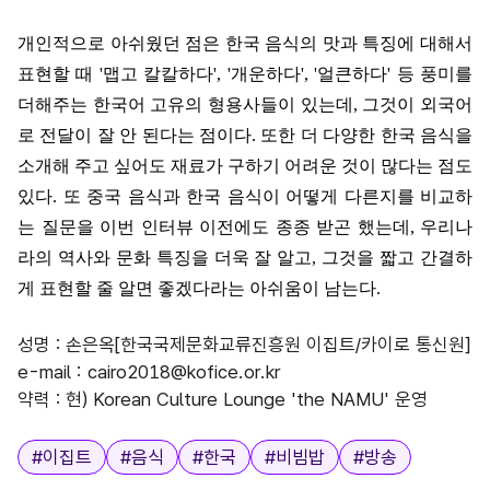
개인적으로 아쉬웠던 점은 한국 음식의 맛과 특징에 대해서
표현할 때
'
맵고 칼칼하다
', '
개운하다
', '
얼큰하다
'
등 풍미를
더해주는 한국어 고유의 형용사들이 있는데
,
그것이 외국어
로 전달이 잘 안 된다는 점이다
.
또한 더 다양한 한국 음식을
소개해 주고 싶어도 재료가 구하기 어려운 것이 많다는 점도
있다
.
또 중국 음식과 한국 음식이 어떻게 다른지를 비교하
는 질문을 이번 인터뷰 이전에도 종종 받곤 했는데
,
우리나
라의 역사와 문화 특징을 더욱 잘 알고
,
그것을 짧고 간결하
게 표현할 줄 알면 좋겠다라는 아쉬움이 남는다
.
성명 : 손은옥[한국국제문화교류진흥원 이집트/카이로 통신원]
e-mail :
cairo2018@kofice.or.kr
약력 : 현) Korean Culture Lounge 'the NAMU' 운영
태그
#
이집트
#
음식
#
한국
#
비빔밥
#
방송