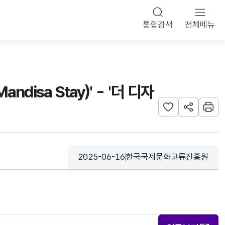
통합검색
전체메뉴
isa Stay)' - '더 디자
관심사 등록하기
URL 공유하
인쇄
2025-06-16
한국국제문화교류진흥원
등록일
수집기관