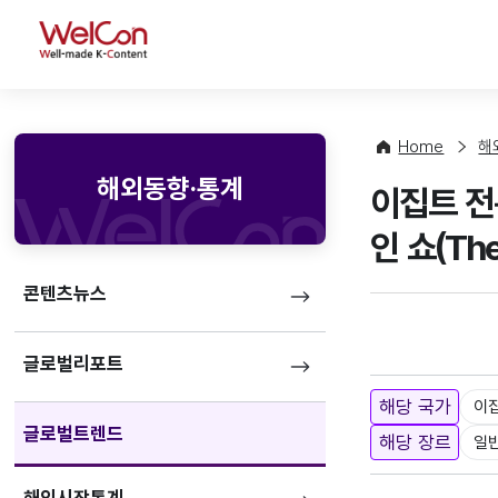
WelCon
Home
해
해외동향·통계
이집트 전통
인 쇼(The
콘텐츠뉴스
글로벌리포트
해당 국가
이
글로벌트렌드
해당 장르
일