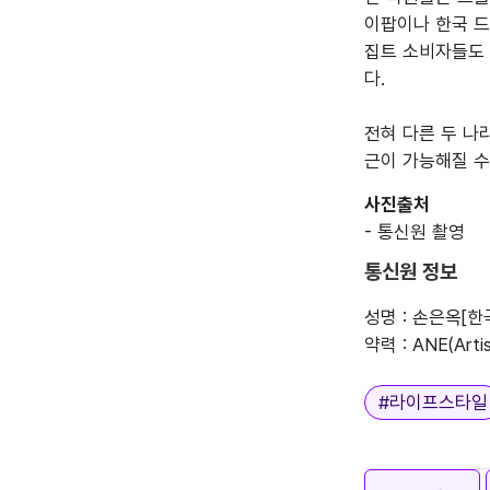
이팝이나 한국 드
집트 소비자들도 
다.

전혀 다른 두 나
사진출처
통신원 정보
성명 : 손은옥[
태그
#
라이프스타일