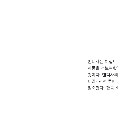
맨디사는 이집트 
제품을 선보여왔다
것이다. 맨디사의
비결- 천연 루파