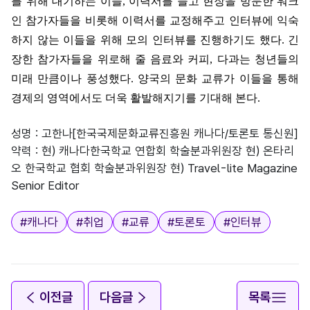
를 위해 대기하는 이들
,
이력서를 들고 현장을 방문한 워크
인 참가자들을 비롯해 이력서를 교정해주고 인터뷰에 익숙
하지 않는 이들을 위해 모의 인터뷰를 진행하기도 했다
.
긴
장한 참가자들을 위로해 줄 음료와 커피
,
다과는 청년들의
미래 만큼이나 풍성했다
.
양국의 문화 교류가 이들을 통해
경제의 영역에서도 더욱 활발해지기를 기대해 본다
.
성명 : 고한나[한국국제문화교류진흥원 캐나다/토론토 통신원]
약력 : 현) 캐나다한국학교 연합회 학술분과위원장 현) 온타리
오 한국학교 협회 학술분과위원장 현) Travel-lite Magazine
Senior Editor
태그
#
캐나다
#
취업
#
교류
#
토론토
#
인터뷰
이전글
다음글
목록