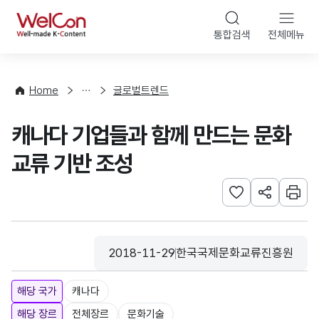
본문 바로가기
WelCon
통합검색
전체메뉴
해
외
동
향
Home
글로벌트렌드
·
통
캐나다 기업들과 함께 만드는 문화
계
교류 기반 조성
관심사 등록하기
URL 공유하
인쇄
2018-11-29
한국국제문화교류진흥원
등록일
수집기관
해당 국가
캐나다
해당 장르
전체장르
문화기술