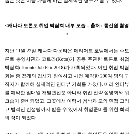
돕는 것은 이를 가능케 하는 실제적인 창구가 될 수 있다
.
<
캐나다 토론토 취업 박람회 내부 모습
–
출처
:
통신원 촬영
>
지난
11
월
22
일 캐나다 다운타운 메리어트 호텔에서는 주토
론토 총영사관과 코트라
(Kotra)
가 공동 주관한 토론토 취업
박람회
(Toronto Job Fair 2018)
가 개최되었다
.
이번 취업 박람
회는 총
25
개의 업체가 참여하고 사전 예약한
200
여 명의 구
직자가 함께해 실제적인 인터뷰 기회를 가졌다
.
미리 인터뷰
를 예약한 일대일 개별면접뿐 아니라 취업 전략 설명회와 워
크숍이 준비되었고
,
그곳에서 이력서 첨삭과 모의 면접 그리
고 법적인 컨설팅까지 받을 수 있어서 취업준비를 위한 최적
의 장이 되었다
.