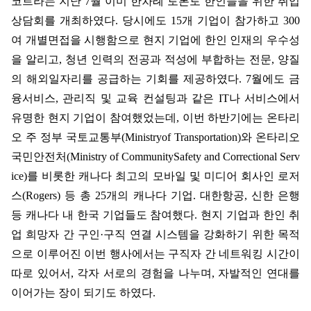
코트라는 지난
7
월 이미 한차례 토론토 한인들을 위한 취업
상담회를 개최하였다
.
당시에도
15
개 기업이 참가하고
300
여 개별면접을 시행함으로 현지 기업에 한인 인재의 우수성
을 알리고
,
청년 인력의 전공과 적성에 부합하는 전문
,
양질
의 해외일자리를 공급하는 기회를 제공하였다
. 7
월에도 금
융서비스
,
관리직 및 교육 컨설팅과 같은
IT
나 서비스에서
유명한 현지 기업이 참여했었는데
,
이번 하반기에는 온타리
오 주 정부 국토교통부
(Ministryof Transportation)
와 온타리오
국민안전처
(Ministry of CommunitySafety and Correctional Serv
ice)
를 비롯한 캐나다 최고의 모바일 및 미디어 회사인 로저
스
(Rogers)
등 총
25
개의 캐나다 기업
.
대한항공
,
신한 은행
등 캐나다 내 한국 기업들도 참여했다
.
현지 기업과 한인 취
업 희망자 간 구인
·
구직 연결 시스템을 강화하기 위한 목적
으로 이루어진 이번 행사에서는 구직자 간 네트워킹 시간이
따로 있어서
,
각자 서로의 경험을 나누며
,
자발적인 연대를
이어가는 장이 되기도 하였다
.