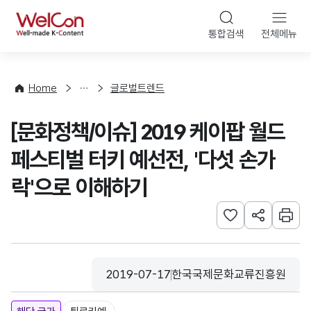
본문 바로가기
WelCon
통합검색
전체메뉴
해
외
동
향
Home
글로벌트렌드
·
통
[문화정책/이슈] 2019 케이팝 월드
계
페스티벌 터키 예선전, '다섯 손가
락'으로 이해하기
관심사 등록하기
URL 공유하
인쇄
2019-07-17
한국국제문화교류진흥원
등록일
수집기관