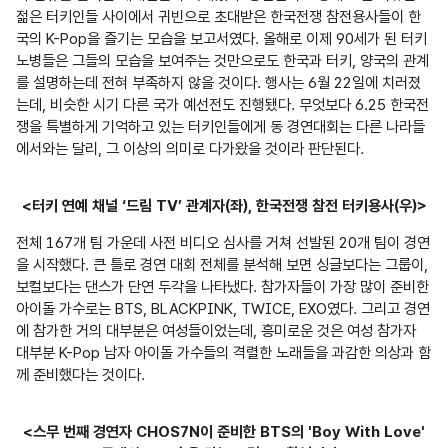
젊은 터키인들 사이에서 귀빈으로 초대받은 한국전쟁 참전용사들이 한
국의 K-Pop을 즐기는 모습을 보고서였다. 올해로 이제 90세가 된 터키 
노병들은 그들의 모습을 보여주는 것만으로도 한국과 터키, 양국의 관계
를 설명하는데 전혀 부족하지 않을 것이다. 행사는 6월 22일에 치러졌
는데, 비슷한 시기 다른 국가 예선전도 진행됐다. 무엇보다 6.25 한국전
쟁을 특별하게 기억하고 있는 터키인들에게 동 경연대회는 다른 나라들
에서와는 달리, 그 이상의 의미로 다가왔을 것이라 판단된다.
<터키 연예 채널 ‘드림 TV’ 관계자(좌), 한국전쟁 참전 터키용사(우)>
전체 167개 팀 가운데 사전 비디오 심사를 거쳐 선발된 20개 팀이 경연
을 시작했다. 큰 틀로 경연 대회 전체를 분석해 보면 싱글보다는 그룹이, 
보컬보다는 댄스가 단연 두각을 나타냈다. 참가자들이 가장 많이 준비한 
아이돌 가수로는 BTS, BLACKPINK, TWICE, EXO였다. 그리고 경연
에 참가한 거의 대부분은 여성들이었는데, 흥미로운 것은 여성 참가자 
대부분 K-Pop 남자 아이돌 가수들의 격렬한 노래들을 과감한 의상과 함
께 준비했다는 것이다.
<스무 번째 경연자 CHOS7N이 준비한 BTS의 'Boy With Love'