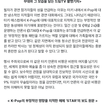
무대와 그 모습을 담는 드림TV 촬영기자>
필자가 경연 참가자들의 성을 언급하는 이유는 터키 내에서 K-Pop에 대
한 냉소적인 지적들이 이번 경연 대회에서도 그대도 나타났기 때문이다. 
터키 매스컴에서 K-Pop에 대해 대표적으로 지적하고 있는 부정적인 영
향은 동성애와 자기애에 표방한다는 것이다. 일간 신문 및 《채널 24》를 
운영하는 언론사 《STAR》 K-Pop을 대표하는 BTS를 언급하면서 이 같
은 ‘부정적인 행동 패턴을 가르치는 역할 모델에 대해서 가족들에게 경고
를 받고 있다.’고 했다. 같은 지면에서 아동 청소년 정신과 전문의인 굑
쉰 카라만 박사는 ‘성 정체성이 아직 완성되지 않은 젊은이들에게는 충분
히 혼란한 요소가 된다고 말할 수 있다.’고 했다.

행사 주최국으로써 이 같은 터키 언론의 비평은 비판의 여지를 남기지
만, 세계의 문화와 예술을 좀 더 성숙한 관점에서 접근할 필요성은 무시
할 수 없다. 보수적인 관점을 상대적으로 진보적인 우리의 시선으로 볼 
때는 쉽게 이해가 어렵지만, 터키가 유럽과 맞닿은 국가이지만 국민 9
9% 이상이 무슬림이라는 점을 감안한다면, 터키 언론의 이 같은 비평은 
전혀 이해하지 못할 일은 아닐 것이다.
< K-Pop의 부정적인 영향을 지적한 매체 ‘STAR’의 보도 원문 >