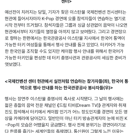
센터>
예선전이 치러지는 당일, 기자가 찾은 이스탄불 국제컨벤션 전시센터는 
현관에 들어서자마자 K-Pop 경연에 오를 참석자들이 연습하는 열기로 
시작 전부터 뜨거웠다. 참석자들은 그룹과 싱글 상관없이 음악이 나오면 
현관에서부터 자기들의 열정을 아끼지 않고 보여줬다. 그리고 경연장으
로 향하는 한편에서는 한국관광공사 이스탄불 지사에서 한국어 통역이 
가능한 터키 여성들을 통해서 행사 안내를 돕고 있었다. 터키어가 가능
한 한국인을 조직할 수도 있지만 케이팝 행사 안내를 위해서 한국어가 
가능한 터키인을 편성한 데 터키 총영사관과 관광공사의 세심한 준비가 
엿보였다.
<국제컨벤션 센터 현관에서 실전처럼 연습하는 참가자들(좌), 한국어 통
역으로 행사 안내를 하는 한국관광공사 봉사자들(우)>
행사는 장연주 이스탄불 총영사의 축사로 시작됐다. 그 날의 행사에는 
젊은 층들의 음악 전문 채널인 《드림 티비(Dream TV)》 관계자와 취재
진도 참석해서 터키에서 케이팝 인기가 어느 정도인지를 경연의 모든 영
상을 카메라에 담아갔다. 일반인이 아닌 터키 방송관계자의 눈에 비친 K
-Pop의 모습은 어땠을지 궁금했다. 행사 전체 분위기는 경연이라기보
다 한류를 즐기는 세계인들의 축제였다. 통신원이 그렇게 느낀 이유는 