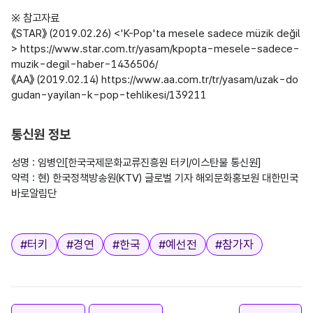
※ 참고자료

《STAR》 (2019.02.26) <'K-Pop'ta mesele sadece müzik değil
> https://www.star.com.tr/yasam/kpopta-mesele-sadece-
muzik-degil-haber-1436506/

《AA》 (2019.02.14) https://www.aa.com.tr/tr/yasam/uzak-do
gudan-yayilan-k-pop-tehlikesi/139211

통신원 정보
성명 : 임병인[한국국제문화교류진흥원 터키/이스탄불 통신원]

약력 : 현) 한국정책방송원(KTV) 글로벌 기자 해외문화홍보원 대한민국 
바로알림단

태그
#
터키
#
경연
#
한국
#
예선전
#
참가자