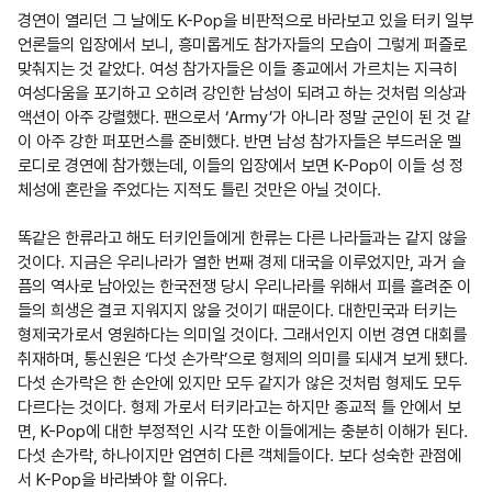
경연이 열리던 그 날에도 K-Pop을 비판적으로 바라보고 있을 터키 일부 
언론들의 입장에서 보니, 흥미롭게도 참가자들의 모습이 그렇게 퍼즐로 
맞춰지는 것 같았다. 여성 참가자들은 이들 종교에서 가르치는 지극히 
여성다움을 포기하고 오히려 강인한 남성이 되려고 하는 것처럼 의상과 
액션이 아주 강렬했다. 팬으로서 ‘Army’가 아니라 정말 군인이 된 것 같
이 아주 강한 퍼포먼스를 준비했다. 반면 남성 참가자들은 부드러운 멜
로디로 경연에 참가했는데, 이들의 입장에서 보면 K-Pop이 이들 성 정
체성에 혼란을 주었다는 지적도 틀린 것만은 아닐 것이다.

똑같은 한류라고 해도 터키인들에게 한류는 다른 나라들과는 같지 않을 
것이다. 지금은 우리나라가 열한 번째 경제 대국을 이루었지만, 과거 슬
픔의 역사로 남아있는 한국전쟁 당시 우리나라를 위해서 피를 흘려준 이
들의 희생은 결코 지워지지 않을 것이기 때문이다. 대한민국과 터키는 
형제국가로서 영원하다는 의미일 것이다. 그래서인지 이번 경연 대회를 
취재하며, 통신원은 ‘다섯 손가락’으로 형제의 의미를 되새겨 보게 됐다. 
다섯 손가락은 한 손안에 있지만 모두 같지가 않은 것처럼 형제도 모두 
다르다는 것이다. 형제 가로서 터키라고는 하지만 종교적 틀 안에서 보
면, K-Pop에 대한 부정적인 시각 또한 이들에게는 충분히 이해가 된다. 
다섯 손가락, 하나이지만 엄연히 다른 객체들이다. 보다 성숙한 관점에
서 K-Pop을 바라봐야 할 이유다.