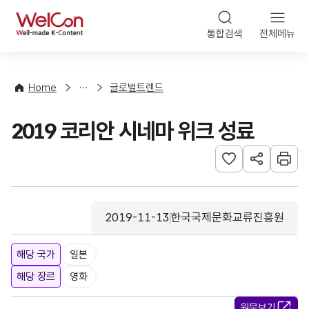
본문 바로가기
WelCon
통합검색
전체메뉴
해
외
동
향
Home
글로벌트렌드
·
통
2019 코리안 시네마 위크 성료
계
관심사 등록하기
URL 공유하
인쇄
2019-11-13
한국국제문화교류진흥원
등록일
수집기관
해당 국가
일본
해당 장르
영화
원문보기