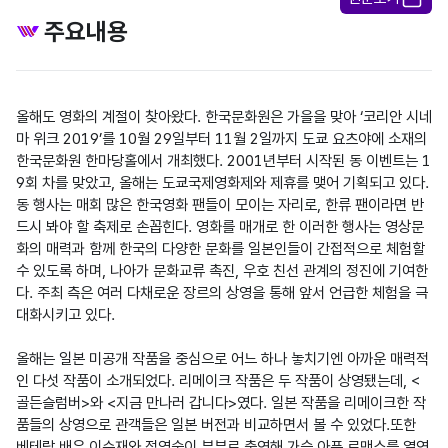
주요내용
올해도 영화의 계절이 찾아왔다. 한국문화원은 가을을 맞아 ‘코리안 시네
마 위크 2019’를 10월 29일부터 11월 2일까지 도쿄 요츠야에 소재의 
한국문화원 한마당홀에서 개최했다. 2001년부터 시작된 동 이벤트는 1
9회 차를 맞았고, 올해는 도쿄국제영화제와 제휴를 맺어 기획되고 있다. 
동 행사는 매회 많은 한국영화 팬들이 모이는 자리로, 한류 팬이라면 반
드시 봐야 할 축제로 손꼽힌다. 영화를 매개로 한 이러한 행사는 영상문
화의 매력과 함께 한국의 다양한 문화를 일본인들이 간접적으로 체험할 
수 있도록 하며, 나아가 문화교류 촉진, 우호 친선 관계의 정진에 기여한
다. 주최 측은 여러 다채로운 장르의 상영을 통해 앞서 언급한 체험을 극
대화시키고 있다.

올해는 일본 미공개 작품을 중심으로 어느 하나 놓치기엔 아까운 매력적
인 다섯 작품이 소개되었다. 리메이크 작품은 두 작품이 상영됐는데, <
골든슬럼버>와 <지금 만나러 갑니다>였다. 일본 작품을 리메이크한 작
품들의 상영으로 관객들은 일본 버전과 비교하면서 볼 수 있었다.또한 
베테랑 배우 이순재와 정영숙이 부부로 출연해 가슴 아픈 로맨스를 열연