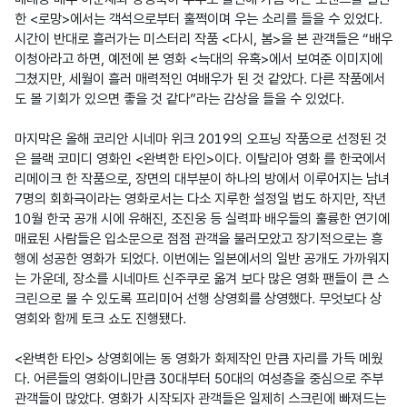
한 <로망>에서는 객석으로부터 훌쩍이며 우는 소리를 들을 수 있었다. 
시간이 반대로 흘러가는 미스터리 작품 <다시, 봄>을 본 관객들은 “배우 
이청아라고 하면, 예전에 본 영화 <늑대의 유혹>에서 보여준 이미지에 
그쳤지만, 세월이 흘러 매력적인 여배우가 된 것 같았다. 다른 작품에서
도 볼 기회가 있으면 좋을 것 같다”라는 감상을 들을 수 있었다.

마지막은 올해 코리안 시네마 위크 2019의 오프닝 작품으로 선정된 것
은 블랙 코미디 영화인 <완벽한 타인>이다. 이탈리아 영화 를 한국에서 
리메이크 한 작품으로, 장면의 대부분이 하나의 방에서 이루어지는 남녀 
7명의 회화극이라는 영화로서는 다소 지루한 설정일 법도 하지만, 작년 
10월 한국 공개 시에 유해진, 조진웅 등 실력파 배우들의 훌륭한 연기에 
매료된 사람들은 입소문으로 점점 관객을 불러모았고 장기적으로는 흥
행에 성공한 영화가 되었다. 이번에는 일본에서의 일반 공개도 가까워지
는 가운데, 장소를 시네마트 신주쿠로 옮겨 보다 많은 영화 팬들이 큰 스
크린으로 볼 수 있도록 프리미어 선행 상영회를 상영했다. 무엇보다 상
영회와 함께 토크 쇼도 진행됐다.

<완벽한 타인> 상영회에는 동 영화가 화제작인 만큼 자리를 가득 메웠
다. 어른들의 영화이니만큼 30대부터 50대의 여성층을 중심으로 주부 
관객들이 많았다. 영화가 시작되자 관객들은 일제히 스크린에 빠져드는 