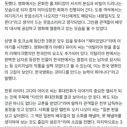
듯했다. 영화에서는 온화한 홈 파티장이 서서히 본심과 비밀이 드러나는 
모습으로 되자 점차 의미심장한 회화가 진행되어 간다. 도중 객석에서는 
여기저기서 웃음소리가 나오지만 “자신에게도 해당되는 내용일지도 모
른다”라고 생각이 드는 웃음소리라고 생각되었다. 그만큼 관객들이 배우
의 대사에 공감하고 영화에 열중하고 있는 모습을 볼 수 있었다.

상영 후 토크쇼에 등단한 3명은 모두 입을 맞추어 “재미있었다”라며 이
야기를 시작했다. 영화비평가 마에다 유이치 씨는 “이탈리아 판을 충실
히 리메이크했지만 한국만의 요소도 추가되어 있다. 이탈리아 판에서는 
완벽한 남자로 등장한 인물이 한국판에서는 결점이 있는 남자로 묘사되
는 등 오리지널의 작품을 살짝 꼬았다고 볼 수 있는데, 이는 한국 영화인
의 고집이 보인다. 한국영화는 코미디를 만드는 능력이 뛰어나다”라고 
말했다.

한류 라이터 고다마 아이코 씨는 휴대전화가 이야기의 중요한 열쇠가 되
는 것에 주목해 “타인의 휴대전화를 결코 보아서는 안 된다. 봐도 되는 
것은 하나도 없다는 교훈을 얻었다”라며 말하자 관객들은 전부 납득하는 
표정을 짓고 있었다. 사회를 맡은 탤런트 오키 나오미 씨는 “일본 판을 
보고 싶어졌다. 그 역은 일본의 배우들이 잘 소화를 해낼까, 못 해낼까를 
생각하며 보는 것도 즐겁지 않은가”라며 소감을 전했다. 마지막으로는 3