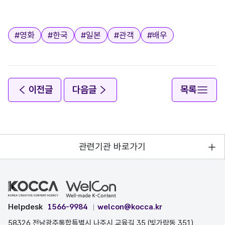
태그
#
영화
#
한국
#
일본
#
관객
#
배우
이전글
다음글
목록
관련기관 바로가기
Helpdesk
1566-9984
welcon@kocca.kr
58326 전남광주통합특별시 나주시 교육길 35 (빛가람동 351)