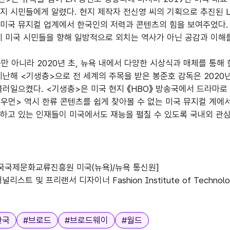
지 시민들에게 알렸다. 현지 제작자 전신영 씨의 기획으로 추진된 LA 
년 미국 뮤지컬 업계에서 한국인의 저력과 콘텐츠의 힘을 보여주었다.
히 미국 시민들을 향해 일방적으로 외치는 역사가 아닌 공감과 이해를
만 아니라 2020년 초, 뉴욕 내에서 다양한 시상식과 매체를 통해 
지난해 <기생충>으로 전 세계의 주목을 받은 봉준호 감독은 2020
불러일으켰다. <기생충>은 미국 현지 《HBO》 방송국에서 드라마로
 우먼> 역시 한류 콘텐츠를 쉽게 찾아볼 수 없는 미국 뮤지컬 계에
하고 있는 인재들이 미국에서도 재능을 펼칠 수 있도록 국내외 관심과
한국국제문화교류진흥원 미국(뉴욕)/뉴욕 통신원]

저널리스트 및 프리랜서 디자이너 Fashion Institute of Technol
한국
#
브로드
#
브로드웨이
#
월드