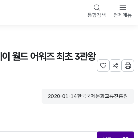
통합검색
전체메뉴
드웨이 월드 어워즈 최초 3관왕
관심사 등록하기
URL 공유하
인쇄
2020-01-14
한국국제문화교류진흥원
등록일
수집기관