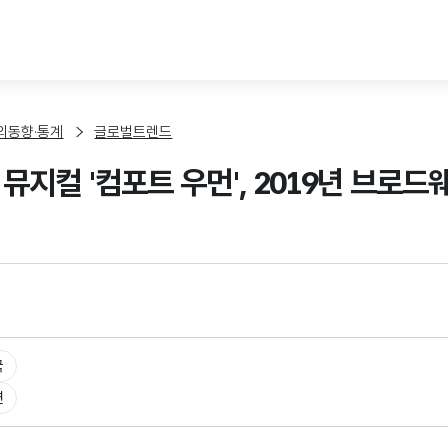
본문 바로가기
외동향·통계
글로벌트렌드
 뮤지컬 '컴포트 우먼', 2019년 브로
국
연