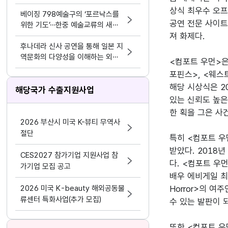
하다
상식 최우수 오프
베이징 798예술구의 ‘포르낙스를
공연 전문 사이트
위한 기도’…한중 예술교류의 새로
운 접점
져 화제다.

후나데라 신사 공연을 통해 일본 지
역문화의 다양성을 이해하는 외국
<컴포트 우먼>은
인 유학생들
포핀스>, <웨스
해당 시상식은 2
해당국가 수출지원사업
있는 신뢰도 높은
한 획을 그은 사건
2026 부산시 미국 K-뷰티 무역사
절단
특히 <컴포트 우
받았다. 2018
CES2027 참가기업 지원사업 참
다. <컴포트 우
가기업 모집 공고
배우 에비게일 최 
2026 미국 K-beauty 해외공동물
Horror>의 여
류센터 특화사업(추가 모집)
수 있는 발판이 
또한 <컴포트 우