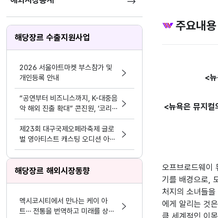
해외시장통계
주요내용
해당장르 수출지원사업
2026 서울아트마켓 부스참가 및
<뉴
개인등록 안내
“공연부터 비즈니스까지, K-대중음
<뉴욕은 뮤지컬
악 해외 진출 확대” 콘진원, ‘코리
아 스포트라이트 @인도네시아’ 개
최
제23회 대구국제오페라축제 글로
벌 영아티스트 캐스팅 오디션 아리
아 부문 참가자 공고
오프브로드웨이 뮤
해당장르 해외시장동향
기를 배경으로, 
처지의 소녀들을 
멕시코시티에서 만나는 케이 아
에게 알리는 것은
트… 전통을 번역하고 미래를 상상
큼 세계적인 이목