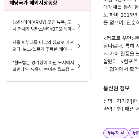
해당국가 해외시장동향
매개체를 통해 현
도 하며 2019
16만 아미(ARMY) 모인 뉴욕, 도
을 얻으며, 단순
시 전체가 방탄소년단(BTS) 테마
파크가 됐다.
<컴포트 우먼>뿐
서울 피부과를 미국의 집으로 가져
남다르다. 특히 
오다. 보그·엘르가 주목한 케이 뷰
서 가히 열풍을 
티 디바이스 혁명
알렸다. <컴포트
"월드컵은 경기장이 아닌 도시에서
극 업계에서 활약
열린다"… 뉴욕이 보여준 월드컵 문
화정책
통신원 정보
성명 : 강기향[
약력 : 현) 패션 
태그
#
뮤지컬
#