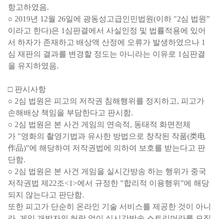
항고하였음
.
○
2019
년
12
월
26
일에 광동성고급인민법원
(
이하
"2
심 법원
”
이라고 한다
)
은
1
심판결에서 사실인정 및 법률적용에 있어
서 하자가 존재하고 배상액 산정에 오류가 발생하였으나
1
심 재판의 결과를 변경할 정도는 아니라는 이유로
1
심판결
을 유지하였음
.
□
판시사항
○
2
심 법원은 피고의 저작권 침해행위를 정지하고
,
피고가
손해배상 책임을 부담한다고 판시함
.
○
2
심 법원은 본 사건 게임의 연속적
,
동태적 화면전체
가
"
영화의 촬영기법과 유사한 방법으로 창작된 작품
(
类电
作品
)”
에 해당하여 저작권법에 의하여 보호를 받는다고 판
단함
.
○
2
심 법원은 본 사건 게임을 실시간방송 하는 행위가 중국
저작권법 제
22
조
<1>
에서 규정한
"
합리적 이용행위
”
에 해당
되지 않는다고 판단함
.
또한 피고가 단순히 온라인 기술 서비스를 제공한 것이 아니
라
,
게임 개발자의 허락 없이 실시간방송 스트리머라를 모집