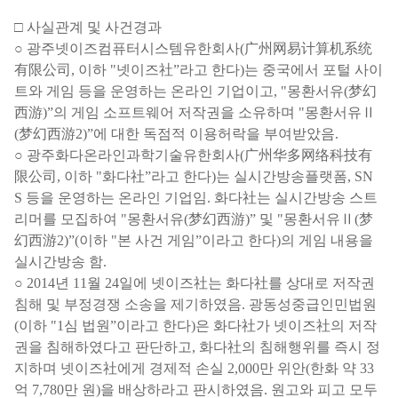
□
사실관계 및 사건경과
○
광주넷이즈컴퓨터시스템유한회사
(
广州网易计算机系统
有限公司
,
이하
"
넷이즈
社
”
라고 한다
)
는 중국에서 포털 사이
트와 게임 등을 운영하는 온라인 기업이고
, "
몽환서유
(
梦幻
西游
)”
의 게임 소프트웨어 저작권을 소유하며
"
몽환서유
Ⅱ
(
梦幻西游
2)”
에 대한 독점적 이용허락을 부여받았음
.
○
광주화다온라인과학기술유한회사
(
广州华多网络科技有
限公司
,
이하
"
화다
社
”
라고 한다
)
는 실시간방송플랫폼
, SN
S
등을 운영하는 온라인 기업임
.
화다
社
는 실시간방송 스트
리머를 모집하여
"
몽환서유
(
梦幻西游
)”
및
"
몽환서유
Ⅱ
(
梦
幻西游
2)”(
이하
"
본 사건 게임
”
이라고 한다
)
의 게임 내용을
실시간방송 함
.
○
2014
년
11
월
24
일에 넷이즈
社
는 화다
社
를 상대로 저작권
침해 및 부정경쟁 소송을 제기하였음
.
광동성중급인민법원
(
이하
"1
심 법원
”
이라고 한다
)
은 화다
社
가 넷이즈
社
의 저작
권을 침해하였다고 판단하고
,
화다
社
의 침해행위를 즉시 정
지하며 넷이즈
社
에게 경제적 손실
2,000
만 위안
(
한화 약
33
억
7,780
만 원
)
을 배상하라고 판시하였음
.
원고와 피고 모두