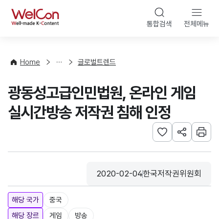
본문 바로가기
WelCon
통합검색
전체메뉴
해
외
동
향
Home
글로벌트렌드
·
통
광동성고급인민법원, 온라인 게임
계
실시간방송 저작권 침해 인정
관심사 등록하기
URL 공유하
인쇄
2020-02-04
한국저작권위원회
등록일
수집기관
해당 국가
중국
해당 장르
게임
방송