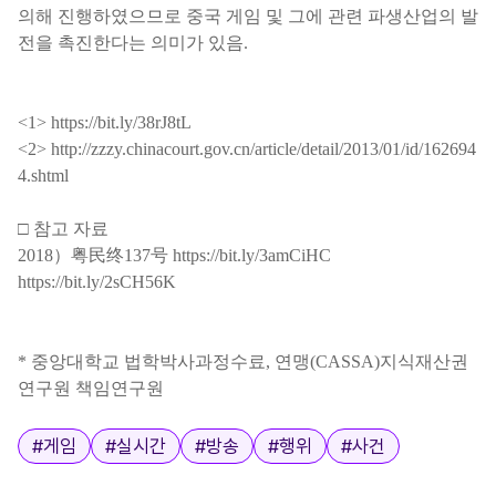
의해 진행하였으므로 중국 게임 및 그에 관련 파생산업의 발
전을 촉진한다는 의미가 있음
.
<1>
https://bit.ly/38rJ8tL
<2>
http://zzzy.chinacourt.gov.cn/article/detail/2013/01/id/162694
4.shtml
□
참고 자료
2018
）
粤民终
137
号
https://bit.ly/3amCiHC
https://bit.ly/2sCH56K
*
중앙대학교 법학박사과정수료
,
연맹
(CASSA)
지식재산권
연구원 책임연구원
태그
#
게임
#
실시간
#
방송
#
행위
#
사건