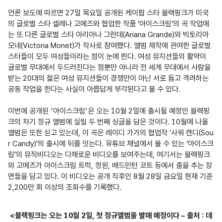
언론 보도에 따르면 27일 목요일 공개된 케이팝 스타 블랙핑크가 미국
의 글로벌 스타 셀레나 고메즈와 협업한 작품 ‘아이스크림’의 곡 작업에
는 또 다른 글로벌 스타 아리아나 그란데(Ariana Grande)와 빅토리아 
모네(Victoria Monet)가 작사로 참여했다. 앨범 제작에 관여한 글로벌 
스타들이 모두 여성들이라는 점이 눈에 띈다. 여성 뮤지션들의 활약이 
글로벌 무대에서 두드러진다는 점뿐만 아니라 전 세계 무대에서 사람을 
받는 20대의 젊은 여성 뮤지션들이 경쟁만이 아닌 서로 돕고 격려하는 
공동 작업을 한다는 사실이 아릅답게 부각된다고 볼 수 있다.

이번에 공개된 '아이스크림'은 오는 10월 2일에 출시될 예정인 블랙핑
크의 차기 정규 앨범에 실릴 두 번째 싱글을 담은 것이다. 10월에 나올 
앨범은 또한 싣고 있는데, 이 곡은 레이디 가가의 협업작 ‘사워 캔디(Sou
r Candy)’의 출시에 뒤를 잇는다. 유튜브 채널에서 볼 수 있는 ‘아이스크
림’의 뮤직비디오는 다채로운 비디오를 보여주는데, 여기서는 블랙핑크
와 고메즈가 아이스크림 트럭, 정원, 배드민턴 코트 등에서 춤을 추는 장
면들을 담고 있다. 이 비디오는 공개 직후인 8월 28일 금요일 현재 기준 
2,200만 회 이상의 조회수를 기록했다.
<블랙핑크는 오는 10월 2일, 첫 정규앨범을 발매 예정이다 – 출처 : 데