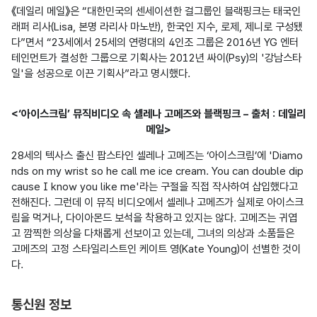
《데일리 메일》은 “대한민국의 센세이션한 걸그룹인 블랙핑크는 태국인 
래퍼 리사(Lisa, 본명 라리사 마노반), 한국인 지수, 로제, 제니로 구성됐
다”면서 “23세에서 25세의 연령대의 4인조 그룹은 2016년 YG 엔터
테인먼트가 결성한 그룹으로 기획사는 2012년 싸이(Psy)의 '강남스타
일'을 성공으로 이끈 기획사”라고 명시했다.
<‘아이스크림’ 뮤직비디오 속 셀레나 고메즈와 블랙핑크 – 출처 : 데일리
메일>
28세의 텍사스 출신 팝스타인 셀레나 고메즈는 ‘아이스크림’에 'Diamo
nds on my wrist so he call me ice cream. You can double dip 
cause I know you like me'라는 구절을 직접 작사하여 삽입했다고 
전해진다. 그런데 이 뮤직 비디오에서 셀레나 고메즈가 실제로 아이스크
림을 먹거나, 다이아몬드 보석을 착용하고 있지는 않다. 고메즈는 귀엽
고 깜찍한 의상을 다채롭게 선보이고 있는데, 그녀의 의상과 소품들은 
고메즈의 고정 스타일리스트인 케이트 영(Kate Young)이 선별한 것이
다.

통신원 정보