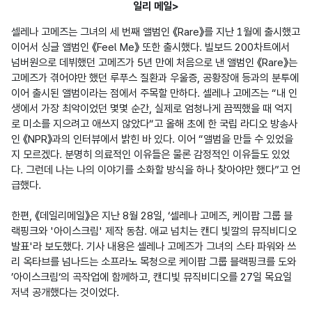
일리 메일>
셀레나 고메즈는 그녀의 세 번째 앨범인 《Rare》를 지난 1월에 출시했고 
이어서 싱글 앨범인 《Feel Me》 또한 출시했다. 빌보드 200차트에서 
넘버원으로 데뷔했던 고메즈가 5년 만에 처음으로 낸 앨범인 《Rare》는 
고메즈가 겪어야만 했던 루푸스 질환과 우울증, 공황장애 등과의 분투에 
이어 출시된 앨범이라는 점에서 주목할 만하다. 셀레나 고메즈는 “내 인
생에서 가장 최악이었던 몇몇 순간, 실제로 엄청나게 끔찍했을 때 억지
로 미소를 지으려고 애쓰지 않았다“고 올해 초에 한 국립 라디오 방송사
인 《NPR》과의 인터뷰에서 밝힌 바 있다. 이어 “앨범을 만들 수 있었을
지 모르겠다. 분명히 의료적인 이유들은 물론 감정적인 이유들도 있었
다. 그런데 나는 나의 이야기를 소화할 방식을 하나 찾아야만 했다”고 언
급했다.

한편, 《데일리메일》은 지난 8월 28일, ‘셀레나 고메즈, 케이팝 그룹 블
랙핑크와 '아이스크림' 제작 동참. 애교 넘치는 캔디 빛깔의 뮤직비디오 
발표'라 보도했다. 기사 내용은 셀레나 고메즈가 그녀의 스타 파워와 쓰
리 옥타브를 넘나드는 소프라노 목청으로 케이팝 그룹 블랙핑크를 도와 
’아이스크림‘의 곡작업에 함께하고, 캔디빛 뮤직비디오를 27일 목요일 
저녁 공개했다는 것이었다.
