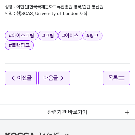
성명 : 이현선[한국국제문화교류진흥원 영국/런던 통신원]

약력 : 현)SOAS, University of London 재직

태그
#
아이스크림
#
크림
#
아이스
#
핑크
#
블랙핑크
이전글
다음글
목록
관련기관 바로가기