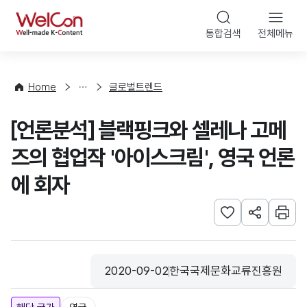
본문 바로가기
WelCon
통합검색
전체메뉴
해
외
동
향
Home
글로벌트렌드
·
통
[언론분석] 블랙핑크와 셀레나 고메
계
즈의 협업작 '아이스크림', 영국 언론
에 회자
관심사 등록하기
URL 공유하
인쇄
2020-09-02
한국국제문화교류진흥원
등록일
수집기관