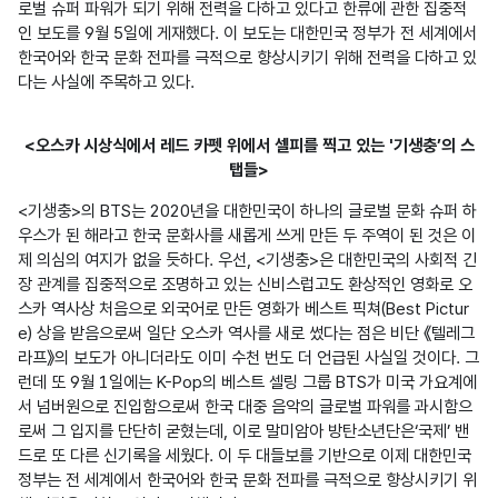
로벌 슈퍼 파워가 되기 위해 전력을 다하고 있다고 한류에 관한 집중적
인 보도를 9월 5일에 게재했다. 이 보도는 대한민국 정부가 전 세계에서 
한국어와 한국 문화 전파를 극적으로 향상시키기 위해 전력을 다하고 있
다는 사실에 주목하고 있다.
<오스카 시상식에서 레드 카펫 위에서 셀피를 찍고 있는 '기생충’의 스
탭들>
<기생충>의 BTS는 2020년을 대한민국이 하나의 글로벌 문화 슈퍼 하
우스가 된 해라고 한국 문화사를 새롭게 쓰게 만든 두 주역이 된 것은 이
제 의심의 여지가 없을 듯하다. 우선, <기생충>은 대한민국의 사회적 긴
장 관계를 집중적으로 조명하고 있는 신비스럽고도 환상적인 영화로 오
스카 역사상 처음으로 외국어로 만든 영화가 베스트 픽쳐(Best Pictur
e) 상을 받음으로써 일단 오스카 역사를 새로 썼다는 점은 비단 《텔레그
라프》의 보도가 아니더라도 이미 수천 번도 더 언급된 사실일 것이다. 그
런데 또 9월 1일에는 K-Pop의 베스트 셀링 그룹 BTS가 미국 가요계에
서 넘버원으로 진입함으로써 한국 대중 음악의 글로벌 파워를 과시함으
로써 그 입지를 단단히 굳혔는데, 이로 말미암아 방탄소년단은‘국제’ 밴
드로 또 다른 신기록을 세웠다. 이 두 대들보를 기반으로 이제 대한민국 
정부는 전 세계에서 한국어와 한국 문화 전파를 극적으로 향상시키기 위