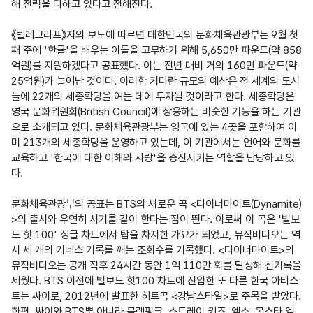
해 전력을 다하고 있다고 전해진다.

《텔레그라프》지의 보도에 따르면 대한민국의 문화체육관광부는 9월 첫
째 주에 '한글'을 배우는 이들을 고무하기 위해 5,650만 파운드(약 858
억원)를 지원하겠다고 공표했다. 이는 전년 대비 거의 160만 파운드(약 
25억원)가 늘어난 것이다. 이러한 커다란 규모의 예산은 전 세계의 도시
들에 22개의 세종학당을 여는 데에 투자될 것이라고 한다. 세종학당은 
영국 문화위원회(British Council)에 상응하는 비슷한 기능을 하는 기관
으로 소개되고 있다. 문화체육관광부는 영국에 있는 4곳을 포함하여 이
미 213개의 세종학당을 운영하고 있는데, 이 기관에서는 언어와 문화를 
교육하고 '한국에 대한 이해와 사랑'을 증진시키는 역할을 담당하고 있
다.

문화체육관광부의 공표는 BTS의 새로운 곡 <다이너마이트(Dynamite)
>의 출시와 우연히 시기를 같이 한다는 점이 띈다. 이로써 이 곡은 '빌보
드 핫 100' 싱글 차트에서 탑을 차지한 가요가 되었고, 뮤직비디오는 역
시 세 개의 기네스 기록를 깨는 조회수를 기록했다. <다이너마이트>의 
뮤직비디오는 공개 직후 24시간 동안 1억 110만 회를 달성해 신기록을 
세웠다. BTS 이전에 빌보드 핫100 차트에 진입한 또 다른 한국 아티스
트는 싸이로, 2012년에 발표한 히트곡 <강남스타일>로 주목을 받았다. 
한편, 싸이와 BTS뿐 아니라 블랙핑크, 스트레이 키즈, 엑소, 몬스타 엑