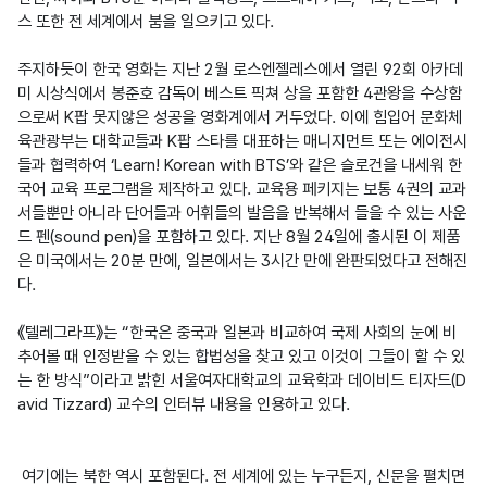
스 또한 전 세계에서 붐을 일으키고 있다.

주지하듯이 한국 영화는 지난 2월 로스엔젤레스에서 열린 92회 아카데
미 시상식에서 봉준호 감독이 베스트 픽쳐 상을 포함한 4관왕을 수상함
으로써 K팝 못지않은 성공을 영화계에서 거두었다. 이에 힘입어 문화체
육관광부는 대학교들과 K팝 스타를 대표하는 매니지먼트 또는 에이전시
들과 협력하여 ‘Learn! Korean with BTS’와 같은 슬로건을 내세워 한
국어 교육 프로그램을 제작하고 있다. 교육용 페키지는 보통 4권의 교과
서들뿐만 아니라 단어들과 어휘들의 발음을 반복해서 들을 수 있는 사운
드 펜(sound pen)을 포함하고 있다. 지난 8월 24일에 출시된 이 제품
은 미국에서는 20분 만에, 일본에서는 3시간 만에 완판되었다고 전해진
다.

《텔레그라프》는 “한국은 중국과 일본과 비교하여 국제 사회의 눈에 비
추어볼 때 인정받을 수 있는 합법성을 찾고 있고 이것이 그들이 할 수 있
는 한 방식”이라고 밝힌 서울여자대학교의 교육학과 데이비드 티자드(D
avid Tizzard) 교수의 인터뷰 내용을 인용하고 있다.

여기에는 북한 역시 포함된다. 전 세계에 있는 누구든지, 신문을 펼치면 