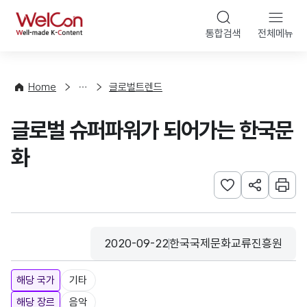
본문 바로가기
WelCon
통합검색
전체메뉴
해
외
동
향
Home
글로벌트렌드
·
통
글로벌 슈퍼파워가 되어가는 한국문
계
화
관심사 등록하기
URL 공유하
인쇄
2020-09-22
한국국제문화교류진흥원
등록일
수집기관
해당 국가
기타
해당 장르
음악