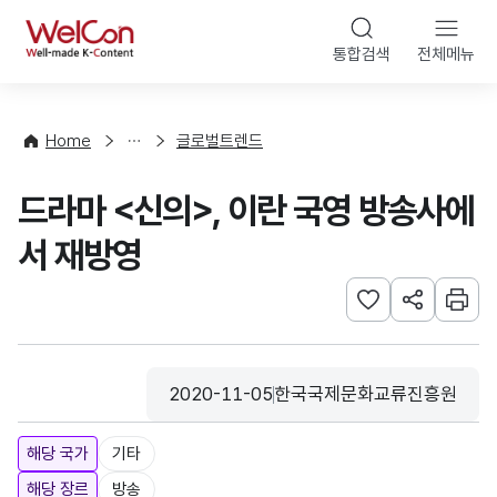
본문 바로가기
WelCon
통합검색
전체메뉴
해
외
동
향
Home
글로벌트렌드
·
통
드라마 <신의>, 이란 국영 방송사에
계
서 재방영
관심사 등록하기
URL 공유하
인쇄
2020-11-05
한국국제문화교류진흥원
등록일
수집기관
해당 국가
기타
해당 장르
방송