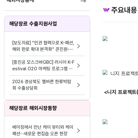
해외시장통계
주요내용
해당장르 수출지원사업
[보도자료] “민관 협력으로 K-패션,
해외 판로 확대 본격화” 콘진원-현
대백화점, 해외 진출 지원 업무협약
체결
[중진공 모스크바GBC] 러시아 K-F
estival O2O 마케팅 프로그램 참
여기업 모집 공고(~8.19)
2026 경상북도 멜버른 한류박람
회 수출상담회
<니지 프로젝트(
해당장르 해외시장동향
베이징에서 만난 케이 뷰티와 케이
패션…새로운 편집숍 오픈 현장