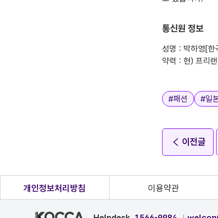
통신원 정보
성명 : 박하영[
약력 : 현) 프리
태그
#
패션
#
일
이전글
개인정보처리방침
이용약관
Helpdesk
1566-9984
welcon