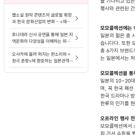
를 기다리고 있는
웹소설 원작 콘텐츠의 글로벌 확장
과 한국 문화산업의 변화 - <재혼
모모콜렉션에는 
황후> 실사화 드라마
후나데라 신사 공연을 통해 일본 지
일본의 젊은 층 사
역문화의 다양성을 이해하는 외국
습니다다. 또한 모모
인 유학생들
총 6가지 브랜드
오사카에 울려 퍼지는 판소리와 <
창극 춘향>에 환호하는 일본관객
들
모모콜렉션을 통해
일본의 10~20
며, 꼭 한국 패
한국 드라마나 방
오프라인 행사 전
모모콜렉션에서 
접 가서 쇼핑을 