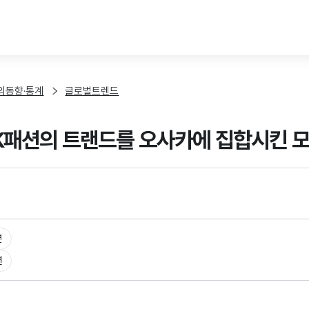
본문 바로가기
외동향·통계
글로벌트렌드
 K패션의 트랜드를 오사카에 집합시킨 
본
션