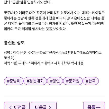
단의 '찐팬'임을 인증하기도 했다.

코로나19 여파로 대면 활동이 어려워진 상황에서 이번 대회는 케이팝을 
좋아하는 중남미 한류 팬들에게 집을 떠나지 않고 흥미진진한 대회는 물
론 다양한 볼거리를 제공했다는 평가를 받았다. 또한 명실공히 라틴아메
리카의 주요 케이팝 행사라는 것을 보여줬다.
통신원 정보
성명 : 이정은[한국국제문화교류진흥원 아르헨티나/부에노스아이레스 
통신원]

약력 : 현) 부에노스아이레스대학교 사회과학부 박사과정

태그
#
중남미
#
경연대회
#
경연
#
문화원
#
한국
이전글
다음글
목록