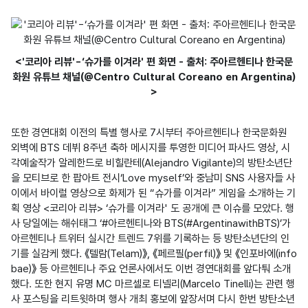
<'코리아 리뷰'-‘슈가를 이겨라' 편 화면 - 출처: 주아르헨티나 한국문
화원 유튜브 채널(@Centro Cultural Coreano en Argentina)
>
또한 경연대회 이전의 특별 행사로 7시부터 주아르헨티나 한국문화원 
외벽에 BTS 데뷔 8주년 축하 메시지를 투영한 미디어 파사드 영상, 시
각예술작가 알레한드로 비힐란테(Alejandro Vigilante)의 방탄소년단
을 모티브로 한 팝아트 전시‘Love myself’와 중남미 SNS 사용자들 사
이에서 바이럴 영상으로 화제가 된 “슈가를 이겨라” 게임을 소개하는 기
획 영상 <코리아 리뷰> ‘슈가를 이겨라' 도 공개에 큰 이슈를 모았다. 행
사 당일에는 해쉬태그 ‘#아르헨티나와 BTS(#ArgentinawithBTS)’가 
아르헨티나 트위터 실시간 트렌드 7위를 기록하는 등 방탄소년단의 인
기를 실감케 했다. 《텔람(Telam)》, 《페르필(perfil)》 및 《인포바에(info
bae)》 등 아르헨티나 주요 언론사에서도 이번 경연대회를 앞다퉈 소개
했다. 또한 현지 유명 MC 마르셀로 티넬리(Marcelo Tinelli)는 관련 행
사 포스팅을 리트윗하며 행사 개최 홍보에 앞장서며 다시 한번 방탄소년