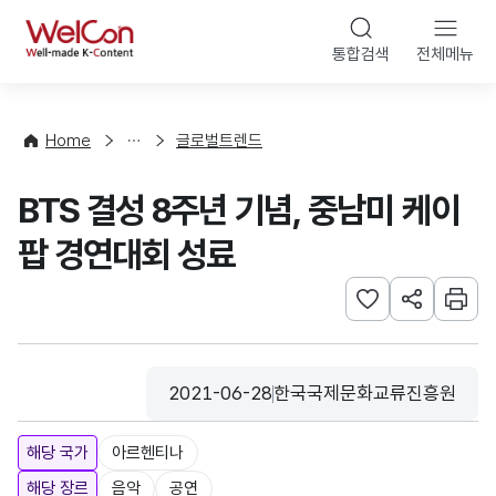
본문 바로가기
WelCon
통합검색
전체메뉴
해
외
동
향
Home
글로벌트렌드
·
통
BTS 결성 8주년 기념, 중남미 케이
계
팝 경연대회 성료
관심사 등록하기
URL 공유하
인쇄
2021-06-28
한국국제문화교류진흥원
등록일
수집기관
해당 국가
아르헨티나
해당 장르
음악
공연