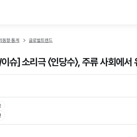
본문 바로가기
외동향·통계
글로벌트렌드
/이슈] 소리극 〈인당수〉, 주류 사회에서
국
연