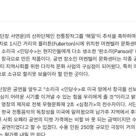
단장 서연운)의 산하단체인 전통창작그룹 ‘해밀’이 추석을 축하하며 
 1시간 거리의 플러튼(Fullerton)시에 위치한 머켄텔러 문화센터(Muckent
 소리극 <인당수>는 현지인들에게 다소 생소한 ‘판소리(Pansori)
 창극으로 만든 작품이다. 공연 장소인 머켄텔러 문화센터는 각종 
티 지역사회를 위한 다각적 문화 사업의 구심점이 되어왔다. 특히 
으로 소규모 할리웃 보울이라 할 만한 곳이다.

 단장은 공연을 앞두고 “소리극 <인당수>로 미국 땅에서 창극을 선보
심이 어려운 시기를 이겨낼 수 있는 힘을 우리에게 줄 것”이라고 밝
 명창의 제자로 전북 무형문화재 2초 <심청가>의 전수자이다. 서
 한국 전통음악의 독창성을 미국에 알려왔으며 남가주 지역에서 후진
류 사회 오페라 공연의 티켓 가격에는 비할 바 못 되는 금액이지만 
 공연이었다고 할 수 있겠다. 수용 인원 250명 규모인 극장이 거
 평가를 내릴 만 하다.
