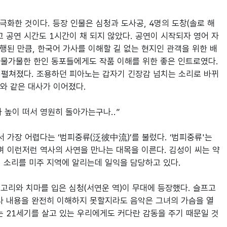
극화한 것이다. 등장 인물은 심청과 도사공, 4명의 도창(솔로 해
고 공연 시간도 1시간이 채 되지 않았다. 공연이 시작되자 영어 자
된 만큼, 한국어 가사를 이해할 길 없는 현지인 관객을 위한 배
가물가물한 한인 동포들에게도 작품 이해를 위한 좋은 인트로였다. 
 펼쳐졌다. 조용하던 피아노는 갑자기 긴장감 넘치는 소리로 바뀌
와 같은 대사가 이어졌다.

높이 떠서 영원히 돌아가는구나..”

 가장 어렵다는 ‘범피중류(泛彼中流)’를 불렀다. ‘범피중류'는 
며 이런저런 역사의 사연을 만나는 대목을 이른다. 김성이 씨는 약
 소리를 미주 지역에 알리는데 일익을 담당하고 있다.

고리와 치마를 입은 심청(서연운 역)이 무대에 등장했다. 슬프고 
사 내용을 완전히 이해하지 못할지라도 음악은 그녀의 가슴을 열
는 21세기를 살고 있는 우리에게도 커다란 감동을 주기 때문일 것