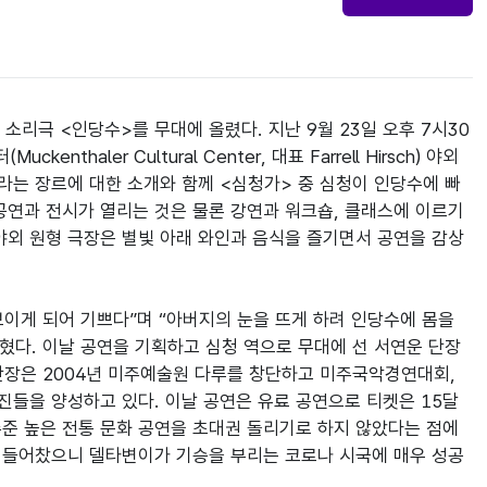
소리극 <인당수>를 무대에 올렸다. 지난 9월 23일 오후 7시30
haler Cultural Center, 대표 Farrell Hirsch) 야외 
’ 라는 장르에 대한 소개와 함께 <심청가> 중 심청이 인당수에 빠
공연과 전시가 열리는 것은 물론 강연과 워크숍, 클래스에 이르기
야외 원형 극장은 별빛 아래 와인과 음식을 즐기면서 공연을 감상
이게 되어 기쁘다”며 “아버지의 눈을 뜨게 하려 인당수에 몸을 
혔다. 이날 공연을 기획하고 심청 역으로 무대에 선 서연운 단장
단장은 2004년 미주예술원 다루를 창단하고 미주국악경연대회, 
들을 양성하고 있다. 이날 공연은 유료 공연으로 티켓은 15달
수준 높은 전통 문화 공연을 초대권 돌리기로 하지 않았다는 점에
의 들어찼으니 델타변이가 기승을 부리는 코로나 시국에 매우 성공