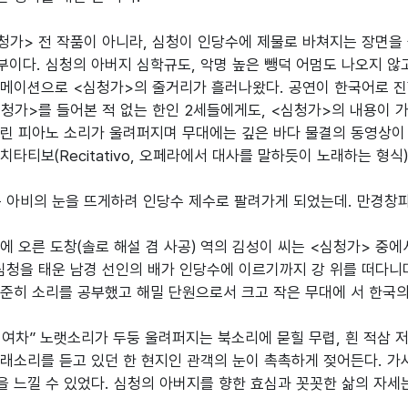
청가> 전 작품이 아니라, 심청이 인당수에 제물로 바쳐지는 장면을 
전부이다. 심청의 아버지 심학규도, 악명 높은 뺑덕 어멈도 나오지 않
메이션으로 <심청가>의 줄거리가 흘러나왔다. 공연이 한국어로 진행
심청가>를 들어본 적 없는 한인 2세들에게도, <심청가>의 내용이 
린 피아노 소리가 울려퍼지며 무대에는 깊은 바다 물결의 동영상이
타티보(Recitativo, 오페라에서 대사를 말하듯이 노래하는 형식)
 아비의 눈을 뜨게하려 인당수 제수로 팔려가게 되었는데. 만경창파 
에 오른 도창(솔로 해설 겸 사공) 역의 김성이 씨는 <심청가> 중에서
심청을 태운 남경 선인의 배가 인당수에 이르기까지 강 위를 떠다니
준히 소리를 공부했고 해밀 단원으로서 크고 작은 무대에 서 한국의
여차” 노랫소리가 두둥 울려퍼지는 북소리에 묻힐 무렵, 흰 적삼 저
래소리를 듣고 있던 한 현지인 관객의 눈이 촉촉하게 젖어든다. 가
 느낄 수 있었다. 심청의 아버지를 향한 효심과 꼿꼿한 삶의 자세