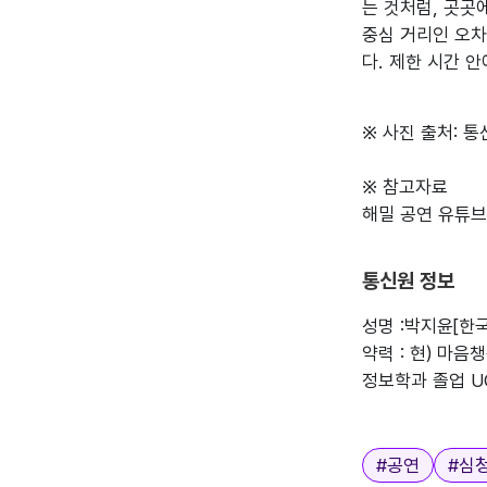
는 것처럼, 곳곳
중심 거리인 오차
다. 제한 시간 
※ 사진 출처: 통
※ 참고자료

해밀 공연 유튜브 동
통신원 정보
성명 :박지윤[한
약력 : 현) 마
정보학과 졸업 UCLA
태그
#
공연
#
심