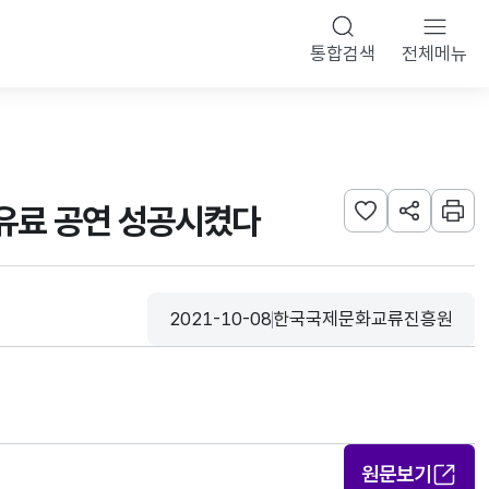
통합검색
전체메뉴
 유료 공연 성공시켰다
관심사 등록하기
URL 공유하
인쇄
2021-10-08
한국국제문화교류진흥원
등록일
수집기관
원문보기