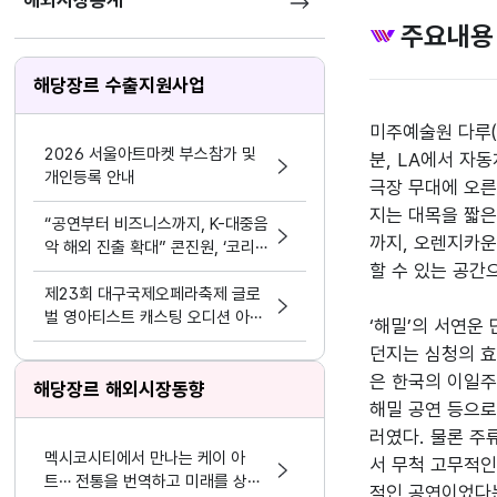
해외시장통계
주요내용
해당장르 수출지원사업
미주예술원 다루(
2026 서울아트마켓 부스참가 및
분, LA에서 자동차로
개인등록 안내
극장 무대에 오른
지는 대목을 짧은
“공연부터 비즈니스까지, K-대중음
까지, 오렌지카운
악 해외 진출 확대” 콘진원, ‘코리
할 수 있는 공간
아 스포트라이트 @인도네시아’ 개
최
제23회 대구국제오페라축제 글로
벌 영아티스트 캐스팅 오디션 아리
‘해밀’의 서연운
아 부문 참가자 공고
던지는 심청의 효
은 한국의 이일주
해당장르 해외시장동향
해밀 공연 등으로
러였다. 물론 주
멕시코시티에서 만나는 케이 아
서 무척 고무적인
트… 전통을 번역하고 미래를 상상
적인 공연이었다는