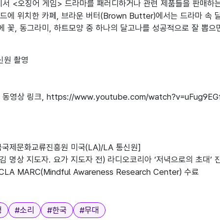
에서 <오징어 게임> 드라마를 패러디하거나 관련 제품들을 판매하는 
드에 위치한 카페, 브라운 버터(Brown Butter)에서는 드라마 
안에 꽃, 동그라미, 하트모양 중 하나의 달고나를 성공적으로 잘 뽑으
신원 촬영

영상 링크, https://www.youtube.com/watch?v=uFug9EGf
국국제문화교류진흥원 미국(LA)/LA 통신원]

음챙김 명상 지도자. 요가 지도자 전) 라디오코리아 ‘저녁으로의 초대
 MARC(Mindful Awareness Research Center) 수료

청
#
소리
#
한국
#
무대