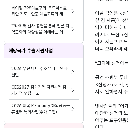
하다
베이징 798예술구의 ‘포르낙스를
이날 공연은 <심
위한 기도’…한중 예술교류의 새로
운 접점
설 겸 사공)이 
후나데라 신사 공연을 통해 일본 지
막이 더해진 애니
역문화의 다양성을 이해하는 외국
려이다. 또한 <
인 유학생들
이어 서글프고 느
더니 오페라의 레치
해당국가 수출지원사업
“그때에 심청이는
2026 부산시 미국 K-뷰티 무역사
절단
공연 초반부 무대
<심청가>에서, 
CES2027 참가기업 지원사업 참
사로 일하면서 꾸
가기업 모집 공고
2026 미국 K-beauty 해외공동물
뱃사람들의 “어기
류센터 특화사업(추가 모집)
애잔한 심청의 노
어주는 도구였음을
이다.
