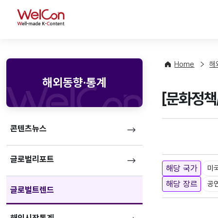
WelCon
Home
해
해외동향·통계
[문화정책
콘텐츠뉴스
글로벌리포트
해당 국가
미
해당 장르
공
글로벌트렌드