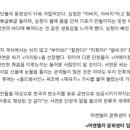
닷물의 동영상이 더욱 거칠어진다. 심청은 “아버지, 아버지”라고 절
뽀글뽀글 올라와, 심청이 물에 몸을 던져 기포가 만들어지는 듯한 
심연의 바다에 빠져드는 것 같은 생동감을 느끼게 했다. 심청이 빠진
자 객석에서는 쉬지 않고 “부라보!” “잘한다!” “지화자!” “얼씨구
연운 씨가 <아리랑>을 선창했다. 뒤이어 다른 단원들이 <어메이징 그레
완전한 화음을 이루는지는 들어본 사람만이 알 것이다. 서연운 씨는 
리랑 선율에 눈물을 흘리는 관객들이 많은 것은 아마도 우리 민족의 
 후에는 <올드랭사인> 곡조에 <애국가> 가사를 붙여 불렀는데 가슴
인들을 대상으로 한국의 판소리를 유료 공연으로 성공시키기까지는 
층도 형성된 것 같다”는 서연운 단장의 말을 들으며 한류의 세계화
<머켄텔러 문화센터 