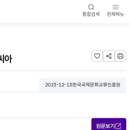
통합검색
전체메뉴
씨아
관심사 등록하기
URL 공유하
인쇄
2023-12-13
한국국제문화교류진흥원
등록일
수집기관
원문보기