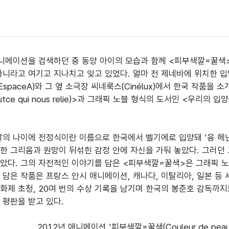
애니메이션을 검색하던 중 동양 아이의 모습과 함께 <피부색깔=꿀색>이라
아니라고 여기고 지나치고 잊고 있었다. 얼마 전 제네바에 위치한 입
EspaceA)와 그 옆 소극장 씨네룩스(Cinélux)에서 한국 작품
tce qui nous relie)>과 그래픽 노블 형식의 도서인 <우리의 입양
5살의 나이에 전정식이란 이름으로 한국에서 벨기에로 입양돼 '융 헤넌
한 그리움과 원망이 뒤섞힌 감정 안에 자신을 가둬 놓았다. 그러던 
았다. 그의 자전적인 이야기를 담은 <피부색깔=꿀색>은 그래픽 
 담은 작품은 프랑스 안시 애니메이션, 캐나다, 이탈리아, 일본 등
 영화제 초청, 20여 번의 수상 기록을 남기며 한국의 봉준호 감독까
 평판을 받고 있다.