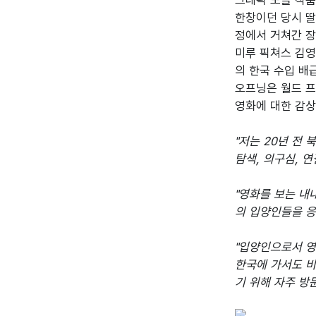
그래픽 노블 작품에
한창이던 당시 딸
정에서 거쳐간 장
미루 픽쳐스 김영
의 한국 수입 배
오프닝은 월드 프
영화에 대한 감상
"저는 20년 전
탐색, 의구심, 
"영화를 보는 내
의 입양인들을 응
"입양인으로서 영
한국에 가서도 비
기 위해 자주 방