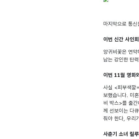
마지막으로 통신원
이번 신간 사인회
양귀비꽃은 연약하
남는 강인한 탄력
이번 11월 영화
사실 <피부색깔=
보했습니다. 미혼
비 박스>를 출간
께 선보이는 다큐
줘야 한다, 우리
사춘기 소녀 릴루