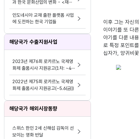
과 한국 문화산업의 변화 - <재혼
황후> 실사화 드라마
인도네시아 교재 출판 플랫폼 사업
에 도전하는 한국 기업들
이후 그는 자신의
이야기를 또 다른
야기를 다룬 내용
해당국가 수출지원사업
로 특정 포인트를
십자가, 양귀비꽃
2023년 제76회 로카르노 국제영
화제 출품시사 지원공고(1차: ~4
월 14일(금), 2차: ~4.26(수))
2022년 제75회 로카르노 국제영
화제 출품시사 지원공고(~5.6(금))
해당국가 해외시장동향
스위스 한인 2세 신해섭 감독이 선
보이는 영화 반달