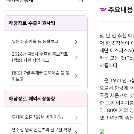
해외시장통계
주요내용
해당장르 수출지원사업
몇 년 전 추천 
일본 문화예술 등 동향보고
어 한국 감독이 
재단 에스파스A(
2026년 제6차 수출용 홍보자료
하는 모든 것(Tou
(샘플) 지원 사업 공고
작품이다.

[홍콩] 7월 주재국 문화예술 등 동
향보고
그은 1971년 
으로서 한국에 대
국을 처음으로 찾
해당장르 해외시장동향
한 그의 이야기를
다. 80여 개의
무대에 오른 『82년생 김지영』
됐고 여전히 좋은
웹소설 원작 콘텐츠의 글로벌 확장