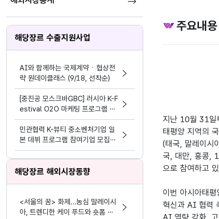
해외시장통계
주요내용
해당장르 수출지원사업
AI와 함께하는 국제계약ㆍ협상전
략 원데이클래스 (9/18, 선착순)
[중진공 모스크바GBC] 러시아 K-F
estival O2O 마케팅 프로그램 참
지난 10월 31
여기업 모집 공고(~8.19)
민관협력 K-뷰티 중소벤처기업 일
태평양 지역의 국
본 데뷔 프로그램 참여기업 모집공
(태국, 말레이시
고
국, 대만, 홍콩,
으로 참여하고 있다
해당장르 해외시장동향
이번 아시아태평양
<서울의 꿈> 화제...농심 말레이시
혁신과 AI 협력
아, 트렌디한 케이 푸드와 숏폼 마
AI 역량 강화,