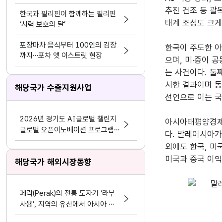
케팅 결합
추진 건조 등 괄
한국과 필리핀이 함께하는 필리핀
태계 조성도 크게
‘시력 보호의 달’
포장마차 음식부터 100인의 김장
한국이 주도한 아
까지…포차 앳 이스트릿 현장
으며, 미·중이 
는 사건이다. 둘
시한 결과이며 동
해당국가 수출지원사업
선언으로 이는 국
2026년 경기도 AI글로벌 챌린지
아시아태평양경제협
글로벌 오픈이노베이션 프로그램
다. 말레이시아가
참가기업 모집 공고
외에도 한국, 미국
해당국가 해외시장동향
페락(Perak)의 전통 도자기 ‘라부
사용’, 지역의 유산에서 아시아 문
화 교류의 가능성으로