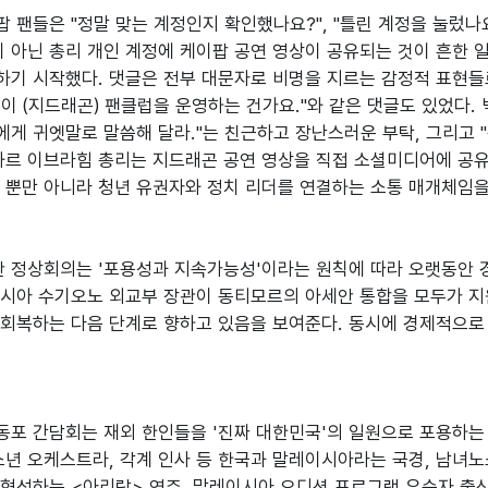
 팬들은 "정말 맞는 계정인지 확인했나요?", "틀린 계정을 눌렀나요
이 아닌 총리 개인 계정에 케이팝 공연 영상이 공유되는 것이 흔한 
기 시작했다. 댓글은 전부 대문자로 비명을 지르는 감정적 표현들로 
이 (지드래곤) 팬클럽을 운영하는 건가요."와 같은 댓글도 있었다. 
게 귀엣말로 말씀해 달라."는 친근하고 장난스러운 부탁, 그리고 "
안와르 이브라힘 총리는 지드래곤 공연 영상을 직접 소셜미디어에 
 뿐만 아니라 청년 유권자와 정치 리더를 연결하는 소통 매개체임을
안 정상회의는 '포용성과 지속가능성'이라는 원칙에 따라 오랫동안 
시아 수기오노 외교부 장관이 동티모르의 아세안 통합을 모두가 지
회복하는 다음 단계로 향하고 있음을 보여준다. 동시에 경제적으로
포 간담회는 재외 한인들을 '진짜 대한민국'의 일원으로 포용하는
소년 오케스트라, 각계 인사 등 한국과 말레이시아라는 국경, 남녀노
형성하는 <아리랑> 연주, 말레이시아 오디션 프로그램 우승자 출신