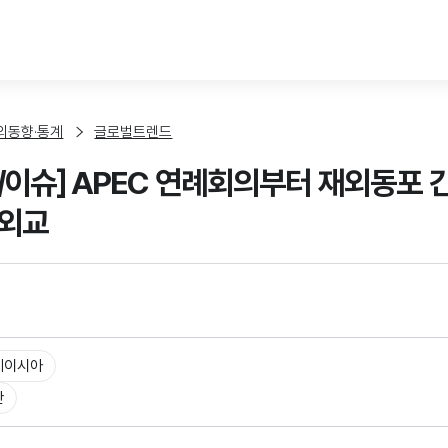
본문 바로가기
외동향·통계
글로벌트렌드
/이슈] APEC 연례회의부터 재외동포
 외교
레이시아
반