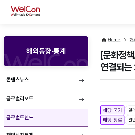
WelCon
Home
해
해외동향·통계
[문화정책
연결되는
콘텐츠뉴스
글로벌리포트
해당 국가
말
글로벌트렌드
해당 장르
일