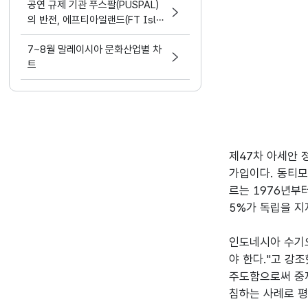
공연 규제 기관 푸스팔(PUSPAL)
의 반전, 에프티아일랜드(FT Isla
nd) 무대에 함께 호응해 화제
7~8월 말레이시아 문화산업별 차
트
제47차 아세안 정
가입이다. 동티모
르는 1976년부
5%가 독립을 지
인도네시아 수기오
야 한다."고 강
주도함으로써 중재
침하는 사례로 평가