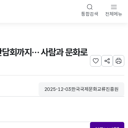
통합검색
전체메뉴
 간담회까지… 사람과 문화로
관심사 등록하기
URL 공유하
인쇄
2025-12-03
한국국제문화교류진흥원
등록일
수집기관