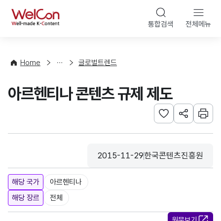
본문 바로가기
WelCon
통합검색
전체메뉴
해
외
동
향
Home
글로벌트렌드
·
통
아르헨티나 콘텐츠 규제 제도
계
관심사 등록하기
URL 공유하
인쇄
2015-11-29
한국콘텐츠진흥원
등록일
수집기관
해당 국가
아르헨티나
해당 장르
전체
원문보기