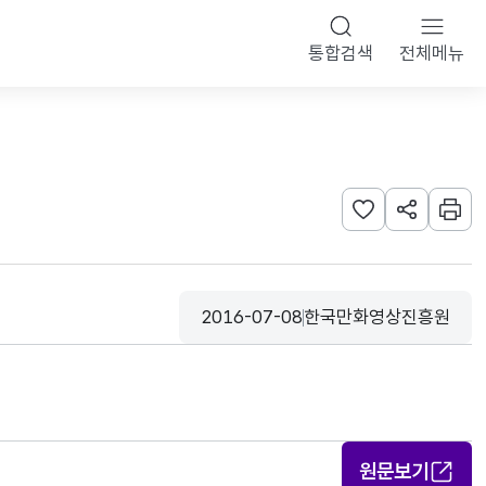
통합검색
전체메뉴
관심사 등록하기
URL 공유하
인쇄
2016-07-08
한국만화영상진흥원
등록일
수집기관
원문보기