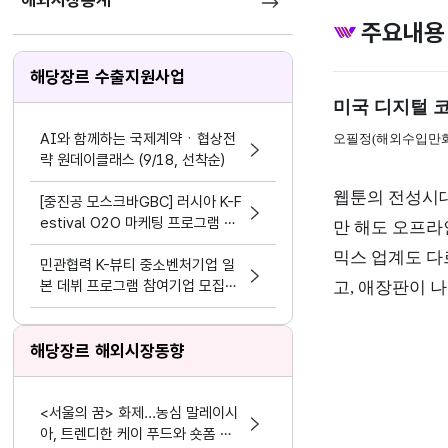
해외시장통계
주요내용
해당장르 수출지원사업
미국
디지털 
AI와 함께하는 국제계약ㆍ협상전
오필정(해외수입만화
략 원데이클래스 (9/18, 선착순)
웹툰의 전성시대
[중진공 모스크바GBC] 러시아 K-F
estival O2O 마케팅 프로그램 참
만 해도 오프라
여기업 모집 공고(~8.19)
믹스 업계도 다
민관협력 K-뷰티 중소벤처기업 일
본 데뷔 프로그램 참여기업 모집공
고, 애장판이 
고
해당장르 해외시장동향
<서울의 꿈> 화제...농심 말레이시
아, 트렌디한 케이 푸드와 숏폼 마