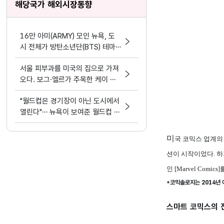
해당국가 해외시장동향
16만 아미(ARMY) 모인 뉴욕, 도
시 전체가 방탄소년단(BTS) 테마
파크가 됐다.
서울 피부과를 미국의 집으로 가져
오다. 보그·엘르가 주목한 케이 뷰
티 디바이스 혁명
"월드컵은 경기장이 아닌 도시에서
열린다"… 뉴욕이 보여준 월드컵 문
화정책
미
국 코믹스 업계의
션이 시작이었다. 
인 [Marvel Co
*코믹솔로지는 2014년
스마트 코믹스의 