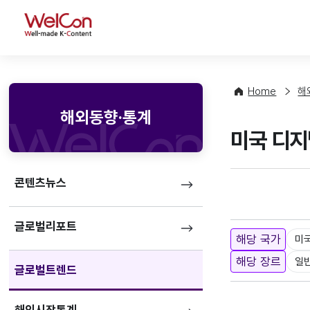
WelCon
Home
해
해외동향·통계
미국 디지
콘텐츠뉴스
글로벌리포트
해당 국가
미
해당 장르
일
글로벌트렌드