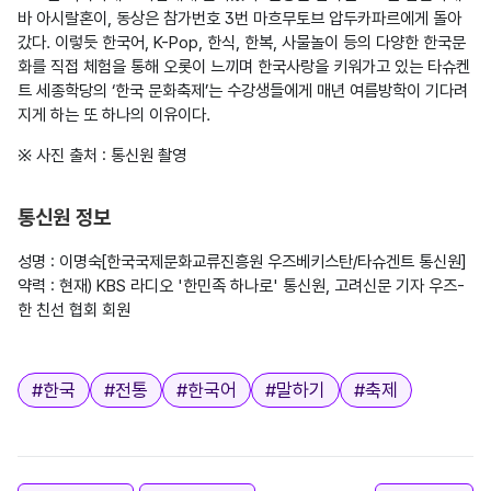
바 아시랄혼이, 동상은 참가번호 3번 마흐무토브 압두카파르에게 돌아
갔다. 이렇듯 한국어, K-Pop, 한식, 한복, 사물놀이 등의 다양한 한국문
화를 직접 체험을 통해 오롯이 느끼며 한국사랑을 키워가고 있는 타슈켄
트 세종학당의 ‘한국 문화축제’는 수강생들에게 매년 여름방학이 기다려
지게 하는 또 하나의 이유이다.
※ 사진 출처 : 통신원 촬영

통신원 정보
성명 : 이명숙[한국국제문화교류진흥원 우즈베키스탄/타슈겐트 통신원]

약력 : 현재) KBS 라디오 '한민족 하나로' 통신원, 고려신문 기자 우즈-
한 친선 협회 회원

태그
#
한국
#
전통
#
한국어
#
말하기
#
축제