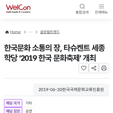
본문 바로가기
WelCon
통합검색
전체메뉴
해
외
동
향
Home
글로벌트렌드
·
통
한국문화 소통의 장, 타슈켄트 세종
계
학당 ‘2019 한국 문화축제’ 개최
관심사 등록하기
URL 공유하
인쇄
2019-06-20
한국국제문화교류진흥원
등록일
수집기관
해당 국가
기타
해당 장르
공연