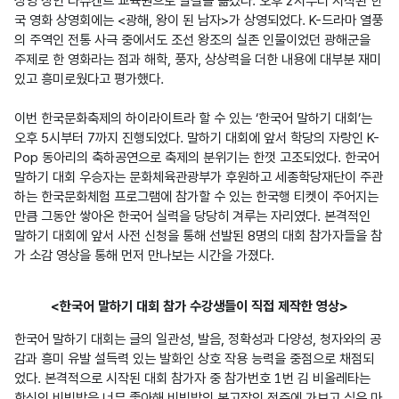
상영 장인 타슈켄트 교육원으로 발길을 옮겼다. 오후 2시부터 시작된 한
국 영화 상영회에는 <광해, 왕이 된 남자>가 상영되었다. K-드라마 열풍
의 주역인 전통 사극 중에서도 조선 왕조의 실존 인물이었던 광해군을 
주제로 한 영화라는 점과 해학, 풍자, 상상력을 더한 내용에 대부분 재미
있고 흥미로웠다고 평가했다. 

이번 한국문화축제의 하이라이트라 할 수 있는 ‘한국어 말하기 대회’는 
오후 5시부터 7까지 진행되었다. 말하기 대회에 앞서 학당의 자랑인 K-
Pop 동아리의 축하공연으로 축제의 분위기는 한껏 고조되었다. 한국어 
말하기 대회 우승자는 문화체육관광부가 후원하고 세종학당재단이 주관
하는 한국문화체험 프로그램에 참가할 수 있는 한국행 티켓이 주어지는 
만큼 그동안 쌓아온 한국어 실력을 당당히 겨루는 자리였다. 본격적인 
말하기 대회에 앞서 사전 신청을 통해 선발된 8명의 대회 참가자들을 참
가 소감 영상을 통해 먼저 만나보는 시간을 가졌다.
<한국어 말하기 대회 참가 수강생들이 직접 제작한 영상>
한국어 말하기 대회는 글의 일관성, 발음, 정확성과 다양성, 청자와의 공
감과 흥미 유발 설득력 있는 발화인 상호 작용 능력을 중점으로 채점되
었다. 본격적으로 시작된 대회 참가자 중 참가번호 1번 김 비올레타는 
한식인 비빔밥을 너무 좋아해 비빔밥의 본고장인 전주에 가보고 싶은 마