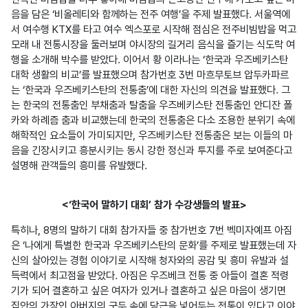
음을 담은 ‘비올레티와 함께하는 전주 여행’을 주제 발표했다. 서울역에
서 여수행 KTX를 타고 여수 엑스포로 시작해 점심은 전주비빔밥을 먹고 
모래 내 전통시장을 둘러보며 야시장의 길거리 음식을 즐기는 식도락 여
행을 소개해 박수를 받았다. 이어서 황 이라나는 ‘한국과 우즈베키스탄 
대학 생활의 비교’를 발표했으며 참가번호 3번 마흐무토브 압두카파르
는 ‘한국과 우즈베키스탄의 전통춤’에 대한 자신의 의견을 발표했다. 그
는 한국의 전통춤인 부채춤과 탈춤을 우즈베키스탄 전통춤인 안디잔 폴
카와 하례즘 춤과 비교했는데 한국의 전통춤은 다소 조용한 분위기 속에 
해학적인 요소들이 가미되지만, 우즈베키스탄 전통춤은 보는 이들의 마
음을 긴장시키고 흥분시키는 동시 강한 정신과 투지를 주로 보여준다고 
설명해 관객들의 흥미를 유발했다.
<‘한국어 말하기 대회’ 참가 수강생들의 발표>
특히나, 8명의 말하기 대회 참가자들 중 참가번호 7번 벡미자예프 아짐
은 ‘나에게 특별한 한국과 우즈베키스탄의 문화’를 주제로 발표했는데 자
신의 살아있는 경험 이야기로 시작해 청자와의 공감 및 흥미 유발과 설
득력에서 최고점을 받았다. 아짐은 우즈베크 전통 중 아들이 결혼 적령
기가 되어 결혼하고 싶은 여자가 있거나 결혼하고 싶은 마음이 생기면 
집안의 가장인 아버지의 구두 속에 당근을 넣어두는 전통이 있다고 이야