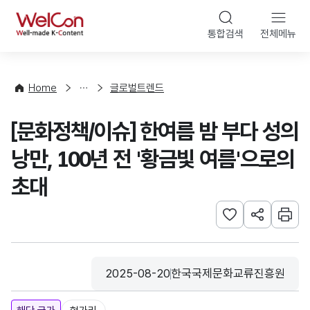
본문 바로가기
WelCon
통합검색
전체메뉴
해
외
동
향
Home
글로벌트렌드
·
통
[문화정책/이슈] 한여름 밤 부다 성의
계
낭만, 100년 전 '황금빛 여름'으로의
초대
관심사 등록하기
URL 공유하
인쇄
2025-08-20
한국국제문화교류진흥원
등록일
수집기관