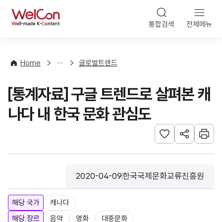
본문 바로가기
WelCon
통합검색
전체메뉴
해
외
동
향
Home
글로벌트렌드
·
통
[통계자료] 구글 트렌드로 살펴본 캐
계
나다 내 한국 문화 관심도
관심사 등록하기
URL 공유하
인쇄
2020-04-09
한국국제문화교류진흥원
등록일
수집기관
해당 국가
캐나다
해당 장르
음악
영화
대중문화