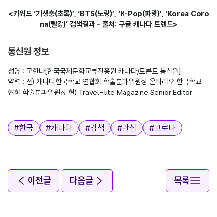
<키워드 ‘기생충(초록)’, ‘BTS(노랑)’, ‘K-Pop(파랑)’, ‘Korea Coro
na(빨강)’ 검색결과 – 출처: 구글 캐나다 트렌드>
통신원 정보
성명 : 고한나[한국국제문화교류진흥원 캐나다/토론토 통신원]

약력 : 전) 캐나다한국학교 연합회 학술분과위원장 온타리오 한국학교 
협회 학술분과위원장 현) Travel-lite Magazine Senior Editor

태그
#
한국
#
캐나다
#
검색
#
관심
#
코로나
이전글
다음글
목록