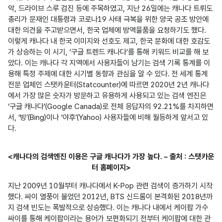
악, 드라이브 스루 검진 등에 주목하였고, 지난 26일에는 캐나다 트뤼도 
총리가 문재인 대통령과 코로나19 사태 극복을 위한 양국 공조 방안에 
대한 의견을 주고받으면서, 한국 업체에 방역물품을 요청하기도 했다.

이렇게 캐나다 내 한국 이미지와 선호도 제고, 한국 문화에 대한 호감도
가 상승하는 이 시기, ‘구글 트렌드 캐나다’를 통해 키워드 비교를 해 보
았다. 이는 캐나다 각 지역에서 사용자들이 남기는 검색 기록 통계를 이
용해 특정 주제에 대한 시기별 동향과 관심을 알 수 있다. 전 세계 통계 
전문 업체인 스탯카운터(Statcounter)에 따르면 2020년 2년 캐나다
에서 가장 많은 숫자가 방문하고 유용하게 사용되고 있는 검색 엔진은 
‘구글 캐나다’(Google Canada)로 전체 응답자의 92.21%를 차지하면
서, ‘빙’(Bing)이나 ‘야후’(Yahoo) 사용자들에 비해 월등하게 앞서고 있
<캐나다의 검색엔진 이용은 구글 캐나다가 가장 높다. – 출처 : 스탯카운
터 홈페이지>
지난 2009년 10월부터 캐나다에서 K-Pop 관련 검색이 증가하기 시작
했다. 싸이 열풍이 불었던 2012년, BTS 신드롬이 본격화된 2018년까
지 검색 빈도는 폭발적으로 상승했다. 이는 캐나다 내에서 케이팝 가수 
싸이를 통해 케이팝이라는 용어가 보편화되기 전부터 케이팝에 대한 관