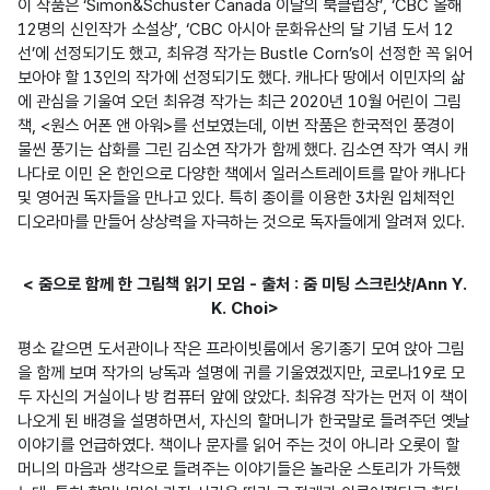
이 작품은 ‘Simon&Schuster Canada 이달의 북클럽상’, ‘CBC 올해 
12명의 신인작가 소설상’, ‘CBC 아시아 문화유산의 달 기념 도서 12
선’에 선정되기도 했고, 최유경 작가는 Bustle Corn’s이 선정한 꼭 읽어 
보아야 할 13인의 작가에 선정되기도 했다. 캐나다 땅에서 이민자의 삶
에 관심을 기울여 오던 최유경 작가는 최근 2020년 10월 어린이 그림
책, <원스 어폰 앤 아워>를 선보였는데, 이번 작품은 한국적인 풍경이 
물씬 풍기는 삽화를 그린 김소연 작가가 함께 했다. 김소연 작가 역시 캐
나다로 이민 온 한인으로 다양한 책에서 일러스트레이트를 맡아 캐나다 
및 영어권 독자들을 만나고 있다. 특히 종이를 이용한 3차원 입체적인 
디오라마를 만들어 상상력을 자극하는 것으로 독자들에게 알려져 있다.
< 줌으로 함께 한 그림책 읽기 모임 - 출처 : 줌 미팅 스크린샷/Ann Y.
K. Choi>
평소 같으면 도서관이나 작은 프라이빗룸에서 옹기종기 모여 앉아 그림
을 함께 보며 작가의 낭독과 설명에 귀를 기울였겠지만, 코로나19로 모
두 자신의 거실이나 방 컴퓨터 앞에 앉았다. 최유경 작가는 먼저 이 책이 
나오게 된 배경을 설명하면서, 자신의 할머니가 한국말로 들려주던 옛날
이야기를 언급하였다. 책이나 문자를 읽어 주는 것이 아니라 오롯이 할
머니의 마음과 생각으로 들려주는 이야기들은 놀라운 스토리가 가득했