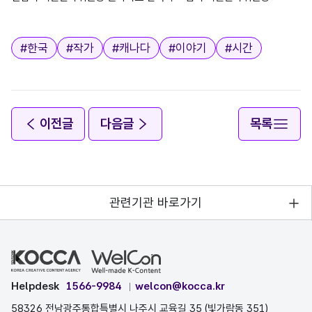
태그
#
한국
#
작가
#
캐나다
#
이야기
#
시간
이전글
다음글
목록
관련기관 바로가기
Helpdesk
1566-9984
welcon@kocca.kr
58326 전남광주통합특별시 나주시 교육길 35 (빛가람동 351)