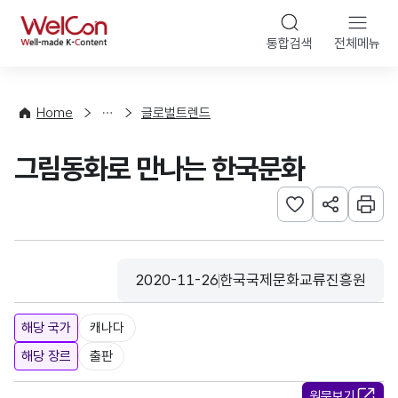
본문 바로가기
WelCon
통합검색
전체메뉴
해
외
동
향
Home
글로벌트렌드
·
통
그림동화로 만나는 한국문화
계
관심사 등록하기
URL 공유하
인쇄
2020-11-26
한국국제문화교류진흥원
등록일
수집기관
해당 국가
캐나다
해당 장르
출판
원문보기