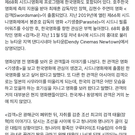
제68회 시드니영화제 프로그램에 한국영화도 포함되어 있다. 호주한국
영화제 측의 지원을 받아 최재훈 감독작인 장혁, 김현수 주연의 영화 <
검객(Swordsman)>이 출품되었다. 지난 2019년에 열린 제66회 시드
니영화제에서 봉준호 감독의 영화 <기생충(Parasite)>이 시드니 필름
어워즈를 수상한 후, 한국영화를 향한 관심은 부쩍 높아졌다. 68회 출품
작인 영화 <검객>은 지난 11월 5일 저녁 8시에 시드니의 홍대로 불리
는 뉴타운 지역 댄디시네마 뉴타운(Dendy Cinemas Newtown)에서 
상영되었다.

영화상영 전 영화를 보러 온 관객들과 이야기를 나눴다. 한 관객은 영화 
<기생충>을 보고 한국영화에 관심이 생겼고, 시드니영화제에 출품된 한
국영화를 보고 싶어 왔다고 말했다. 또 다른 한 관객은 아시아의 검객으
로는 일본의 사무라이를 떠올리게 되는데, 한국의 검객은 어떤 모습을 
하고 있을까 하는 호기심을 지니고 영화를 보러 왔다고 말했다. 관객의 
거의 대부분은 현지 영화팬들이었다. 한국계나 동양계의 관객은 거의 눈
에 띄지 않았다.

<검객>은 광해군이 폐위한 뒤, 자취를 감춘 조선 최고의 검객 태율(장
혁)의 이야기다. 당시는 조선을 사이에 두고 청나라와 명나라가 골이 깊
은 대립의 상황이었다. 청나라의 황족인 구루타이(조 타슬림)의 수하들
의 공녀로 끌려간 딸을 구하기 위해 태율이 나서게 되며 시작되는 이야