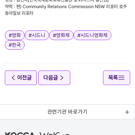
약력 : 현) Community Relations Commission NSW 리포터 호주 
동아일보 리포터

태그
#
영화
#
시드니
#
영화제
#
시드니영화제
#
한국
이전글
다음글
목록
관련기관 바로가기