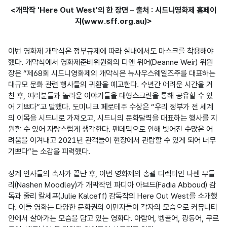
<개막작 'Here Out West'의 한 장면 – 출처 : 시드니영화제 홈페이
지(www.sff.org.au)>
이번 영화제 개막식은 정부규제에 따라 실내에서도 마스크를 착용해야 
했다. 개막식에서 영화제준비위원회의 디앤 위어(Deanne Weir) 위원
장은 “제68회 시드니영화제의 개막식은 뉴사우스웨일즈주를 대표하는 
대규모 문화 관련 행사들의 귀환을 예고한다. 수년간 어려운 시간을 거
친 후, 여러분들과 놀라운 이야기들을 대형스크린을 통해 공유할 수 있
어 기쁘다”고 말했다. 도미니크 페로테주 수상은 “우리 정부가 전 세계
의 이목을 시드니로 가져오고, 시드니의 문화달력을 대표하는 행사를 지
원할 수 있어 자랑스럽게 생각한다. 팬데믹으로 인해 빚어진 수많은 어
려움을 이겨내고 2021년 관객들이 현장에서 관람할 수 있게 되어 너무 
기쁘다”는 소감을 피력했다.

정계 인사들의 축사가 끝난 후, 이번 영화제의 총괄 디렉터인 나센 무들
리(Nashen Moodley)가 개막작인 파디아 아브드(Fadia Abboud) 감
독과 줄리 칼세프(Julie Kalceff) 감독작의 Here Out West를 소개했
다. 이들 영화는 다양한 문화권의 이민자들이 각자의 모습으로 커뮤니티 
안에서 살아가는 모습을 담고 있는 영화다. 아랍어, 벵골어, 광동어, 쿠르