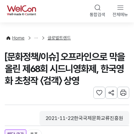
본문 바로가기
WelCon
통합검색
전체메뉴
해
외
동
향
Home
글로벌트렌드
·
통
[문화정책/이슈] 오프라인으로 막을
계
올린 제68회 시드니영화제, 한국영
화 초청작 〈검객〉 상영
관심사 등록하기
URL 공유하
인쇄
2021-11-22
한국국제문화교류진흥원
등록일
수집기관