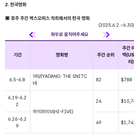
2. 한국영화
▣ 호주 주간 박스오피스 차트에서의 한국 영화
(2025.6.2.~6.30)
주간 매
기간
영화명
주간 순위
액(US 
러)
야당(YADANG: THE SNITC
6.5-6.8
82
$788
H)
6.19-6.2
24
$10,768
2
하이파이브(HI-FIVE)
6.26-6.2
49
$1,742
9