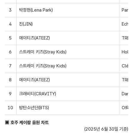
3
박정현(Lena Park)
Paral
4
진(JIN)
Echo
5
에이티즈(ATEEZ)
TREAS
6
스트레이 키즈(Stray Kids)
Hollo
7
스트레이 키즈(Stray Kids)
Clé 1
8
에이티즈(ATEEZ)
TREA
9
크래비티(CRAVITY)
Dare 
10
방탄소년단(BTS)
O!RU
▣ 호주 케이팝 음원 차트  
(2025년 6월 30일 기준)