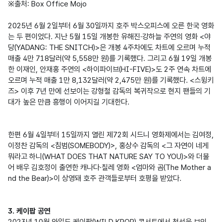
※출처: Box Office Mojo

2025년 6월 2일부터 6월 30일까지 호주 박스오피스에 오른 한국 영화
는 두 편이었다. 지난 5월 15일 개봉한 유해진·강하늘 주연의 영화 <야
당(YADANG: THE SNITCH)>은 개봉 4주차에도 차트에 오르며 누적 
매출 4만 718달러(약 5,558만 원)를 기록했다. 그리고 6월 19일 개봉
한 이재인, 안재홍 주연의 <하이파이브(HI-FIVE)>도 2주 연속 차트에 
오르며 누적 매출 1만 8,132달러(약 2,475만 원)를 기록했다. <스윙키
즈> 이후 7년 만에 선보이는 강형철 감독의 복귀작으로 현지 팬들의 기
대가 높은 만큼 흥행이 이어지길 기대한다.

한편 6월 4일부터 15일까지 열린 제72회 시드니 영화제에서는 김여정, 
이정찬 감독의 <침범(SOMEBODY)>, 홍상수 감독의 <그 자연이 네게 
뭐라고 하니(WHAT DOES THAT NATURE SAY TO YOU)>와 더불
어 배우 김호정이 출연한 캐나다·칠레 영화 <엄마와 곰(The Mother a
nd the Bear)>이 상영돼 호주 관객들로부터 호평을 받았다.

3. 케이팝 공연
2023년 10월 와일드 케이팝(WILD KPOP) 콘서트에서 첫선을 보인 