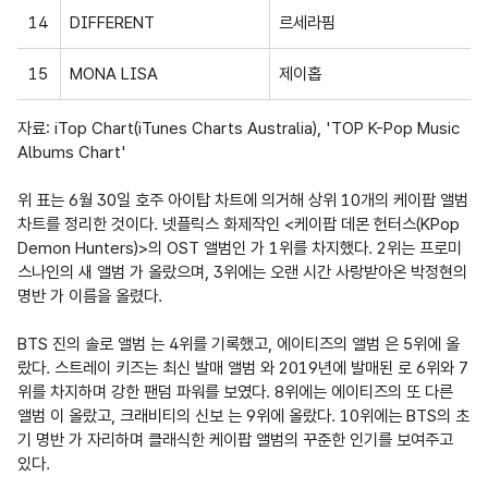
14
DIFFERENT
르세라핌
15
MONA LISA
제이홉
자료: iTop Chart(iTunes Charts Australia), 'TOP K-Pop Music 
Albums Chart'

위 표는 6월 30일 호주 아이탑 차트에 의거해 상위 10개의 케이팝 앨범 
차트를 정리한 것이다. 넷플릭스 화제작인 <케이팝 데몬 헌터스(KPop 
Demon Hunters)>의 OST 앨범인 
가 1위를 차지했다. 2위는 프로미
스나인의 새 앨범 
가 올랐으며, 3위에는 오랜 시간 사랑받아온 박정현의 
명반 
가 이름을 올렸다. 

BTS 진의 솔로 앨범 
는 4위를 기록했고, 에이티즈의 앨범 
은 5위에 올
랐다. 스트레이 키즈는 최신 발매 앨범 
와 2019년에 발매된 
로 6위와 7
위를 차지하며 강한 팬덤 파워를 보였다. 8위에는 에이티즈의 또 다른 
앨범 
이 올랐고, 크래비티의 신보 
는 9위에 올랐다. 10위에는 BTS의 초
기 명반 
가 자리하며 클래식한 케이팝 앨범의 꾸준한 인기를 보여주고 