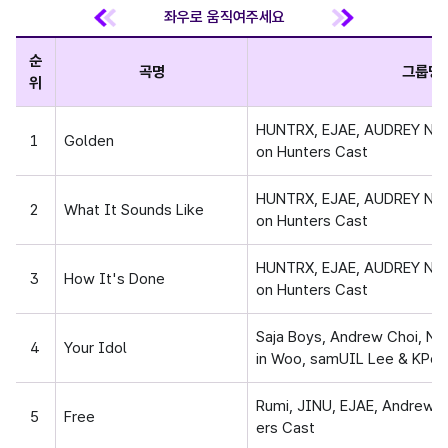
순
곡명
그룹명(
위
HUNTRX, EJAE, AUDREY NU
1
Golden
on Hunters Cast
HUNTRX, EJAE, AUDREY NU
2
What It Sounds Like
on Hunters Cast
HUNTRX, EJAE, AUDREY NU
3
How It's Done
on Hunters Cast
Saja Boys, Andrew Choi, N
4
Your Idol
in Woo, samUIL Lee & KPo
Rumi, JINU, EJAE, Andrew 
5
Free
ers Cast