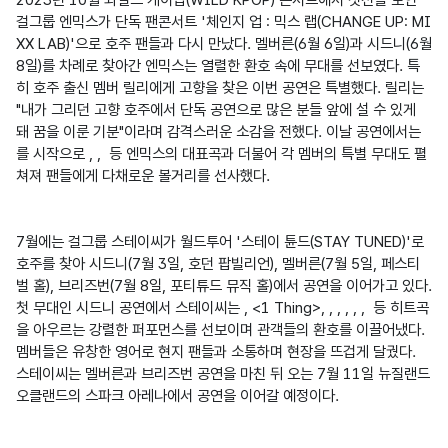
걸그룹 엔믹스가 단독 팬콘서트 '체인지 업 : 믹스 랩(CHANGE UP: MI
XX LAB)'으로 호주 팬들과 다시 만났다. 멜버른(6월 6일)과 시드니(6월 
8일)를 차례로 찾아간 엔믹스는 열렬한 환호 속에 무대를 선보였다. 특
히 호주 출신 멤버 릴리에게 고향을 찾은 이번 공연은 특별했다. 릴리는 
"내가 그리던 고향 호주에서 단독 공연으로 많은 분들 앞에 설 수 있게 
돼 꿈을 이룬 기분"이라며 감격스러운 소감을 전했다. 이날 공연에서는 
를 시작으로 
, 
, 
 등 엔믹스의 대표곡과 더불어 각 멤버의 특별 무대도 펼
쳐져 팬들에게 다채로운 볼거리를 선사했다.

7월에는 걸그룹 스테이씨가 월드투어 '스테이 튠드(STAY TUNED)'로 
호주를 찾아 시드니(7월 3일, 호던 팝빌리언), 멜버른(7월 5일, 페스티
벌 홀), 브리즈번(7월 8일, 포티튜드 뮤직 홀)에서 공연을 이어가고 있다. 
첫 무대인 시드니 공연에서 스테이씨는 
, <1 Thing>, 
, 
, 
, 
, 
, 
 등 히트곡
을 아우르는 강렬한 퍼포먼스를 선보이며 관객들의 환호를 이끌어냈다. 
멤버들은 유창한 영어로 현지 팬들과 소통하며 현장을 뜨겁게 달궜다. 
스테이씨는 멜버른과 브리즈번 공연을 마친 뒤 오는 7월 11일 뉴질랜드 
오클랜드의 스파크 아레나에서 공연을 이어갈 예정이다.
