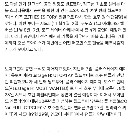
또 다른 인기 걸그룹의 공연 일정도 발표됐다. 걸그룹 최초로 멜버른 마
블 스타디움에서 공연을 펼친 바 있는 트와이스가 여섯 번째 월드투어 
'디스 이즈 포(THIS IS FOR)' 일환으로 다시 한번 호주 원스(팬덤명)를 
찾는다. 이번 투어는 시드니(11월 1일, 2일, 쿠도스 뱅크 아레나)와 멜
버른(11월 8일, 9일, 로드 레이버 아레나)에서 총 4회 공연이 예정돼 있
다. 아레나 공연에서 전석 매진의 기록을 세우면서 마블 스타디움 무대
에까지 오른 트와이스가 이번에는 어떤 퍼포먼스로 팬들을 매혹시킬지 
기대가 모아지고 있다.

보이그룹의 공연 소식도 이어지고 있다. 지난해 7월 '플러스테이지 에이
치: 유토피아(P1ustage H: UTOP1A)' 월드투어로 호주 팬들과 만났
던 피원하모니가 세 번째 월드투어 '플러스테이지 에이치: 모스트 원티
드(P1ustage H: MOST WANTED)'로 다시 호주 무대에 오른다. 8월 
23일 시드니 호던 파빌리언에서 공연이 열릴 예정이다. 이어서 보이밴
드 엔플라잉이 데뷔 10주년을 기념하는 월드투어 '앤콘4: 풀 서클(&CO
N4: FULL CIRCLE)'로 호주를 찾는다. 멜버른(9월 27일, 팔라리스 씨
어터)과 시드니(9월 29일, 엔모어 씨어터)에서 팬들과 만날 예정이다.
