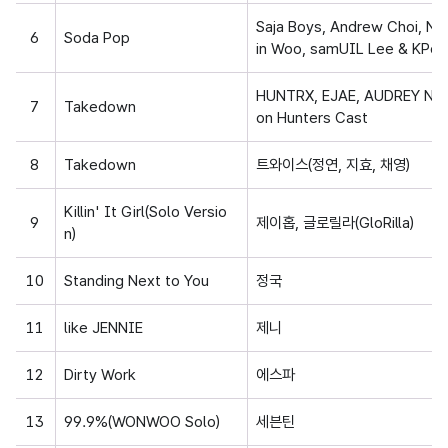
Saja Boys, Andrew Choi, N
6
Soda Pop
in Woo, samUIL Lee & KPo
HUNTRX, EJAE, AUDREY NU
7
Takedown
on Hunters Cast
8
Takedown
트와이스(정연, 지효, 채영)
Killin' It Girl(Solo Versio
9
제이홉, 글로릴라(GloRilla)
n)
10
Standing Next to You
정국
11
like JENNIE
제니
12
Dirty Work
에스파
13
99.9%(WONWOO Solo)
세븐틴