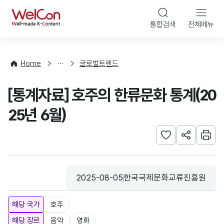
본문 바로가기
WelCon
통합검색
전체메뉴
해
외
동
향
Home
글로벌트렌드
·
통
[통계자료] 호주의 한류문화 통계(20
계
25년 6월)
관심사 등록하기
URL 공유하
인쇄
2025-08-05
한국국제문화교류진흥원
등록일
수집기관
해당 국가
호주
해당 장르
음악
영화