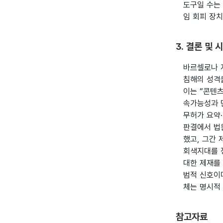
도구일 수는
임 회피 장
3. 결론 및 
바르셀로나 
침해의 성격을
이는 “콘텐츠
속가능성과 
무허가 요약
판결에서 법
했고, 그간
회색지대를 
대한 제재를
범적 신호이다
체는 명시적
참고자료