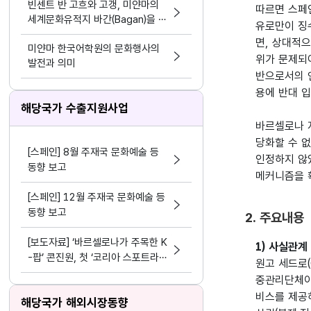
빈센트 반 고흐와 고갱, 미얀마의
따르면 스페인
세계문화유적지 바간(Bagan)을 방
유로만이 징수
문하다
면, 상대적
미얀마 한국어학원의 문화행사의
위가 문제되
발전과 의미
반으로서의 언
용에 반대 입
해당국가 수출지원사업
바르셀로나 
당화할 수 없
[스페인] 8월 주재국 문화예술 등
인정하지 않았
동향 보고
메커니즘을 
[스페인] 12월 주재국 문화예술 등
동향 보고
2. 주요내용
[보도자료] ‘바르셀로나가 주목한 K
1) 사실관계
-팝’ 콘진원, 첫 ‘코리아 스포트라
원고 세드로(
이트@스페인’ 성공리 개최
중관리단체이고
비스를 제공
해당국가 해외시장동향