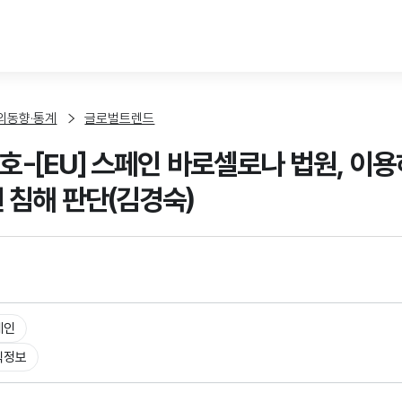
본문 바로가기
외동향·통계
글로벌트렌드
9호-[EU] 스페인 바로셀로나 법원, 이
권 침해 판단(김경숙)
페인
식정보