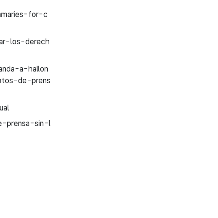
mmaries-for-c
ar-los-derech
anda-a-hallon
ntos-de-prens
ual
e-prensa-sin-l