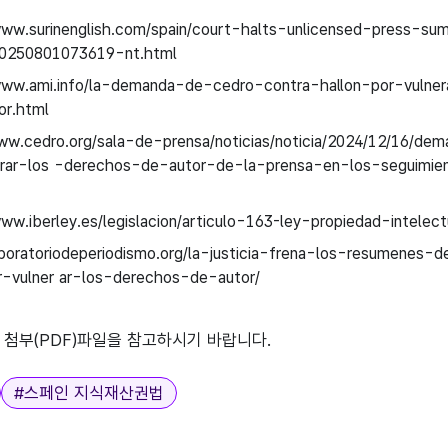
www.surinenglish.com/spain/court-halts-unlicensed-press-su
20250801073619-nt.html
www.ami.info/la-demanda-de-cedro-contra-hallon-por-vulner
or.html
ww.cedro.org/sala-de-prensa/noticias/noticia/2024/12/16/dem
erar-los -derechos-de-autor-de-la-prensa-en-los-seguimie
www.iberley.es/legislacion/articulo-163-ley-propiedad-intelect
aboratoriodeperiodismo.org/la-justicia-frena-los-resumenes-d
r-vulner ar-los-derechos-de-autor/
 첨부(PDF)파일을 참고하시기 바랍니다.
#
스페인 지식재산권법