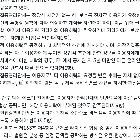
재산권법(TRLPI) 제163조는 저작권집중관리단체가 비독점적 라이선
 규율하고 있다.
권집중관리단체는 정당한 사유가 없는 한, 보수를 전제로 이용자가 요청
 선의·투명성 원칙에 따라 협상하고 계약을 체결해야 하며, 이를 위해 
 함. 여기서 이용자란 권리자의 이용허락이 필요하거나 권리자에게 보상
모든 자(개인·법인)를 말한다(제1항).
점적 이용허락은 공정하고 비차별적인 조건에 기초해야 하며, 저작권집
을 하는 다른 이용자에게 부여된 상업적 조건에 관한 정보를 이용자에게
서비스에 대한 허락의 경우, EU에서 공개된 지 3년 미만인 다른 온라
건을 반드시 따를 필요는 없다(제2항).
권집중관리단체는 이용자로부터 이용허락의 요청을 받은 후에는 지체 없이(
하거나, (ii) 허락하지 않는 각 구체적 서비스별로 사유를 제시한 거절
자 간 합의에 이르기 전이라도, 이용자가 관리단체의 일반요율에 따른 금
법상 공탁하면, 해당 이용허락이 부여된 것으로 간주된다(제4항).
작권집중관리단체는 이용자가 전자적 수단으로 비독점적 이용허락에 따른
도록 허용해야 한다(제5항).
서 피고는 제163조 제4항을 근거로 라이선스 협상 중 임시 이용허락이
 그러나 법원은 분쟁 중 일정 금액을 공탁하는 방식은 요율 협상이나 대