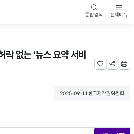
통합검색
전체메뉴
용허락 없는 '뉴스 요약 서비
관심사 등록하기
URL 공유하
인쇄
2025-09-11
한국저작권위원회
등록일
수집기관