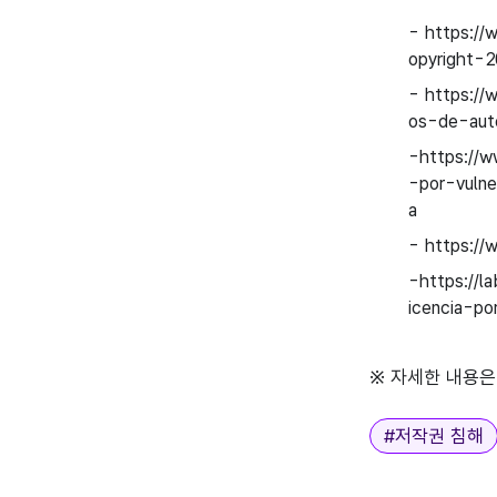
- https://
opyright-
- https://
os-de-aut
-https://w
-por-vuln
a
- https://
-https://l
icencia-po
※ 자세한 내용은
태그
#
저작권 침해