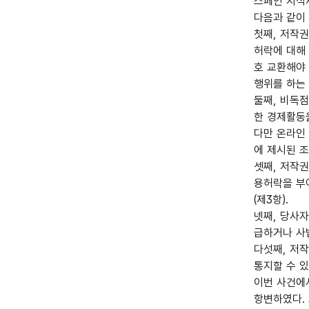
스페인 지식
다음과 같이
첫째, 저작
허락에 대해
호 교환해야
행위를 하는 
둘째, 비독
한 경제활동
다만 온라인 
에 제시된 조
셋째, 저작
용허락을 부여
(제3항).
넷째, 당사
급하거나 사
다섯째, 저
통지할 수 있
이번 사건에
항변하였다.