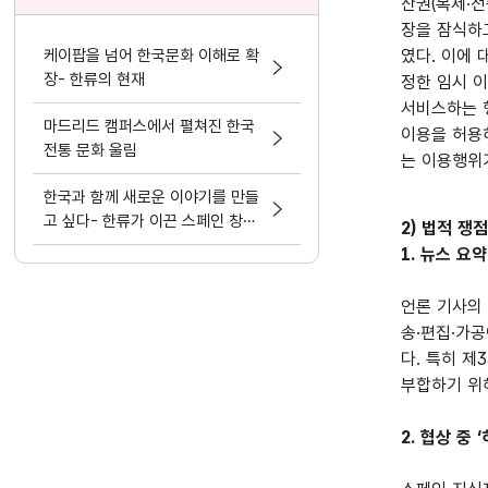
산권(복제·
장을 잠식하
케이팝을 넘어 한국문화 이해로 확
였다. 이에 
장- 한류의 현재
정한 임시 이
서비스하는 행
마드리드 캠퍼스에서 펼쳐진 한국
이용을 허용
전통 문화 울림
는 이용행위
한국과 함께 새로운 이야기를 만들
고 싶다- 한류가 이끈 스페인 창작
2) 법적 쟁
자들의 공동제작 도전
1. 뉴스 요
언론 기사의
송·편집·가공
다. 특히 제
부합하기 위
2. 협상 중