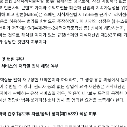
전송·편집·2차적저작물작성 등)을 침해하는 것으로서, 사전 이용허락 없는
고 언론사의 콘텐츠 가치와 수익모델을 훼손해 산업의 지속가능성을 위
대해 피고 할론(Hallon)은 스페인 지식재산법 제163조를 근거로, 라이
용을 허용하는 법리를 항변으로 주장하였다. 이 사건의 쟁점은 (i) 뉴스
위가 저작재산권’(복제·전송·2차적저작물작성 등) 침해에 해당하는지, (i
하는 것으로 해석될 여지가 있는 규정(스페인 지식재산법 제163조)에 
가 정당한 것인지 여부이다.
점 및 법원 판단
약 서비스의 저작권 침해 해당 여부
 핵심을 발췌·재구성한 요약본이라 하더라도, 그 생성·유통 과정에서 원
이 수반될 수 있다. 권리자 동의 없는 상업적 요약·재전송은 저작재산권
3자에게 판매하는 유상 서비스일 경우, ‘인용’이나 ‘보도 목적의 공정한 
해선 정당한 범위·불가피성·출처 명시 등 엄격한 요건을 충족해야 한다.
 ‘허락 간주’(유보부 지급/공탁) 장치(제163조) 적용 여부