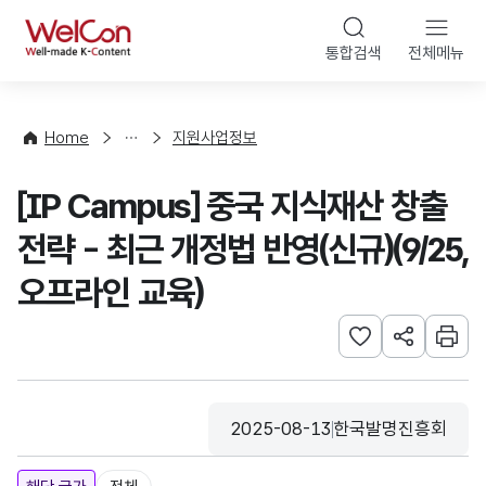
본문 바로가기
WelCon
통합검색
전체메뉴
행
사
·
사
Home
지원사업정보
업
신
[IP Campus] 중국 지식재산 창출
청
전략 - 최근 개정법 반영(신규)(9/25,
오프라인 교육)
관심사 등록하기
URL 공유하
인쇄
2025-08-13
한국발명진흥회
등록일
수집기관