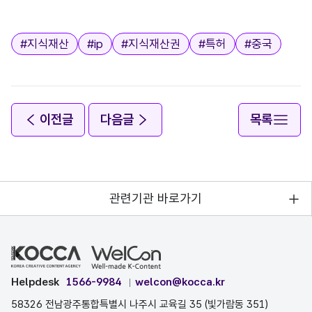
태그
#
지식재산
#
ip
#
지식재산권
#
특허
#
중국
이전글
다음글
목록
관련기관 바로가기
Helpdesk
1566-9984
welcon@kocca.kr
58326 전남광주통합특별시 나주시 교육길 35 (빛가람동 351)