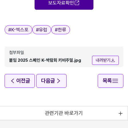
보도자료확인
태그
#
K-엑스포
#
유럽
#
한류
첨부파일
붙임 2025 스페인 K-박람회 키비주얼.jpg
내려받기
이전글
다음글
목록
관련기관 바로가기