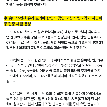
기관이 공동 협력해 추진
된다.
◆ 홍이삭·벤·최유리 드라마 삽입곡 공연, <신의 탑> 작가 사인회
등 현장 체험 풍성
‘2025 K-엑스포’는
일반 관람객(B2C) 대상 프로그램과 국내외 기
업 간(B2B) 수출 상담 프로그램으로 운영
된다. 먼저, 일반 관람객(B2
C) 대상 프로그램은
전시, 공연, 체험 이벤트 등으로 마련
되며,
9월 28
일부터 30일까지 3일간 아르테스 예술센터에서 진행
된다.
28일에는 드라마 삽입곡(OST) 아티스트로 유명한
홍이삭, 벤, 최유
리
등이 직접 공연에 참여해 명장면의 감동을 음악으로 되살린다.
<폭
싹 속았수다>, <눈물의 여왕> 등 글로벌 흥행 드라마 주제곡
을 현지
관객에게 선보이며, K-드라마 특유의 서사와 감성을 생생히 전달할 예
정이다.
같은 날에는
전 세계 누적 조회 수 60억 회를 기록하며 유럽에서도
높은 인기를 얻고 있는 웹툰 <신의 탑>의 작가 시우(SIU)가 팬 사인
회에 참여
한다. 현지 팬들과 직접 만나는 자리를 통해 유럽 팬덤과의