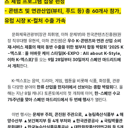
츠 체험 프로그램 집중 편성
- 콘텐츠 및 연관산업(뷰티, 푸드 등) 총 60개사 참가,
유럽 시장 K-컬처 수출 가속
문화체육관광부(장관 최휘영, 이하 문체부)와 한국콘텐츠진흥원(원
장 직무대행 유현석, 이하 콘진원)은
우수 K-콘텐츠와 연관 산업 소비
재·서비스 제품의 해외 동반 수출을 위한 범부처 합동 박람회 ‘2025 K
-엑스포 : 올 어바웃 케이 스타일(K-EXPO : All about K-Style,
이하 K-엑스포)’
를 오는
9월 28일부터 30일까지 스페인 마드리드에
서 개최
한다.
K-엑스포는 음악, 드라마, 게임, 웹툰을 비롯해 식품, 화장품, 관광
등 다양한 분야의
한류 산업을 한자리에서 선보이는 종합 박람회
다. 올
해는 지난 8월 캐나다 토론토에서의 첫 개최에 이어,
한-스페인 수교
75주년을 맞아 스페인 마드리드에서 두 번째 행사
가 열린다.
이번 행사는
문체부 주최, 콘진원 주관으로, ▲농림축산식품부 ▲해
양수산부 ▲보건복지부 등 4개 부처와 ▲한국관광공사 ▲국립박물관
문화재단 ▲한국농수산식품유통공사 ▲대한화장품산업연구원 등 5개