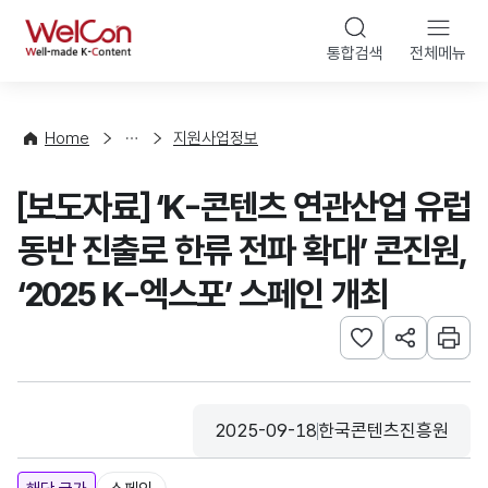
본문 바로가기
WelCon
통합검색
전체메뉴
행
사
·
사
Home
지원사업정보
업
신
[보도자료] ‘K-콘텐츠 연관산업 유럽
청
동반 진출로 한류 전파 확대’ 콘진원,
‘2025 K-엑스포’ 스페인 개최
관심사 등록하기
URL 공유하
인쇄
2025-09-18
한국콘텐츠진흥원
등록일
수집기관