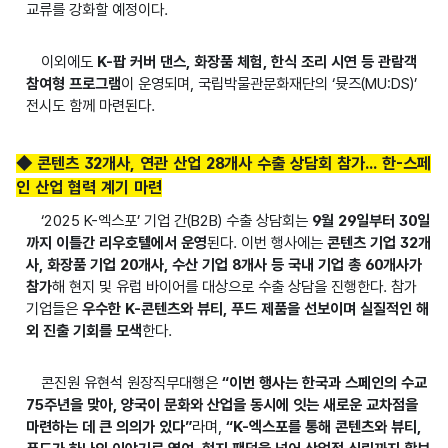
교류를 강화할 예정이다.
이외에도
K-팝 커버 댄스, 화장품 체험, 한식 조리 시연 등 관람객
참여형 프로그램
이 운영되며, 국립박물관문화재단의 ‘뮷즈(MU:DS)’
전시도 함께 마련된다.
◆ 콘텐츠 32개사, 연관 산업 28개사 수출 상담회 참가... 한-스페
인 산업 협력 계기 마련
‘2025 K-엑스포’ 기업 간(B2B) 수출 상담회는
9월 29일부터 30일
까지 이틀간 리우호텔에서 운영
된다. 이번 행사에는
콘텐츠 기업 32개
사, 화장품 기업 20개사, 수산 기업 8개사 등 국내 기업 총 60개사가
참가
해 현지 및 유럽 바이어를 대상으로 수출 상담을 진행한다. 참가
기업들은
우수한 K-콘텐츠와 뷰티, 푸드 제품을 선보이며 실질적인 해
외 진출 기회를 모색
한다.
콘진원 유현석 원장직무대행은
“이번 행사는 한국과 스페인의 수교
75주년을 맞아, 양국이 문화와 산업을 동시에 잇는 새로운 교차점을
마련하는 데 큰 의의가 있다”
라며,
“K-엑스포를 통해 콘텐츠와 뷰티,