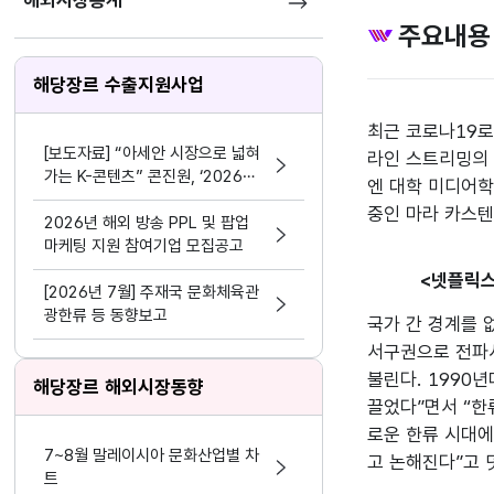
해외시장통계
주요내용
해당장르 수출지원사업
최근 코로나19로
[보도자료] “아세안 시장으로 넓혀
라인 스트리밍의 
가는 K-콘텐츠” 콘진원, ‘2026
엔 대학 미디어학
한-아세안 K-콘텐츠 비즈위크’성공
중인 마라 카스텐
적 마무리
2026년 해외 방송 PPL 및 팝업
마케팅 지원 참여기업 모집공고
<넷플릭스 
[2026년 7월] 주재국 문화체육관
광한류 등 동향보고
국가 간 경계를 
서구권으로 전파시
불린다. 1990
해당장르 해외시장동향
끌었다”면서 “한
로운 한류 시대에
7~8월 말레이시아 문화산업별 차
고 논해진다”고 
트