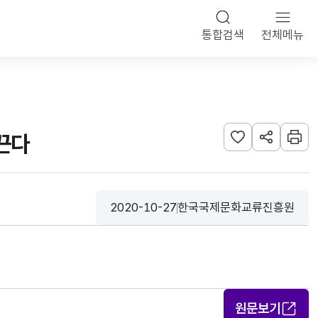
통합검색
전체메뉴
끈다
관심사 등록하기
URL 공유하
인쇄
2020-10-27
한국국제문화교류진흥원
등록일
수집기관
원문보기