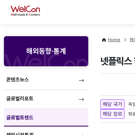
WelCon
Home
해
해외동향·통계
넷플릭스 
콘텐츠뉴스
글로벌리포트
해당 국가
독
해당 장르
방
글로벌트렌드