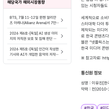
해당국가 해외시장동향
있는 시청자들도 
BTS, 7월 11-12일 뮌헨 알리안
세계적으로 소비되
츠 아레나(Allianz Arena)서 7만
스터대학 다야 투스(
여명 아미와 공연 성료
제작되는 미디어 
2026 제6호-[독일] AI 생성 이미
로 한국 콘텐츠다
지의 저작권 보호 및 침해 판단 기
블은 “넷플릭스는
준(박희영)
한국 미디어 콘텐
2026 제5호-[독일] 인간이 작성한
기사와 AI가 개입한 음악의 저작권
※ 참고자료: https
보호에 관한 지방법원판결(박희영)
통신원 정보
성명 : 이유진[
약력 : 전)20
태그
#
한국
#
미