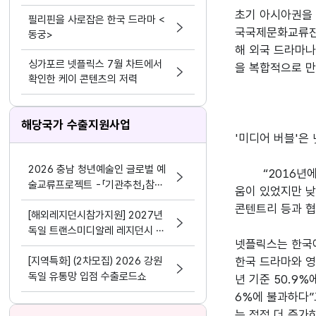
초기 아시아권을 
필리핀을 사로잡은 한국 드라마 <
국국제문화교류진흥
동궁>
해 외국 드라마나
싱가포르 넷플릭스 7월 차트에서
을 복합적으로 만
확인한 케이 콘텐츠의 저력
해당국가 수출지원사업
'미디어 버블'은
2026 충남 청년예술인 글로벌 예
“2016년
술교류프로젝트 -「기관추천」참여
움이 있었지만 낮
자 추가모집 공고
콘텐트리 등과 협
[해외레지던시참가지원] 2027년
독일 트랜스미디알레 레지던시 참
넷플릭스는 한국에
가
[지역특화] (2차모집) 2026 강원
한국 드라마와 영
독일 유통망 입점 수출로드쇼
년 기준 50.9
6%에 불과하다”
는 점점 더 증가