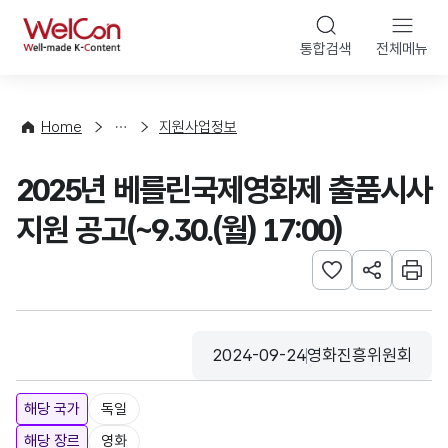
본문 바로가기
WelCon
통합검색
전체메뉴
행
사
·
사
Home
지원사업정보
업
신
2025년 베를린국제영화제 출품시사
청
지원 공고(~9.30.(월) 17:00)
관심사 등록하기
URL 공유하
인쇄
2024-09-24
영화진흥위원회
등록일
수집기관
해당 국가
독일
해당 장르
영화