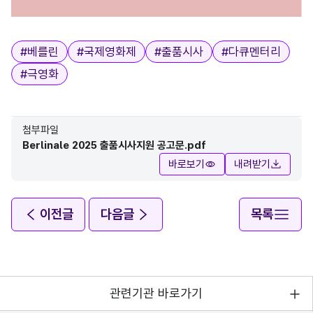
kofic / Internationale Filmfestspiele Berlin 13
태그
#
베를린
#
국제영화제
#
출품시사
#
다큐멘터리
#
극영화
첨부파일
Berlinale 2025 출품시사지원 공고문.pdf
바로보기
내려받기
이전글
다음글
목록
관련기관 바로가기