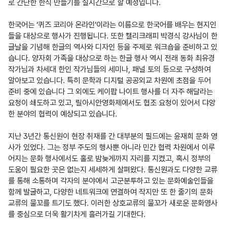
로 간단한 한식 만들기를 실시간으로 할 예정입니다.

한국어는 ‘퀴즈 코리아 온라인’이라는 이름으로 한국어를 배우는 현지인
들을 대상으로 행사가 진행됩니다. 또한 캘리크래피 박경식 강사님이 한
글날을 기념해 한글의 역사와 디자인 등을 주제로 워크숍을 준비하고 있
습니다. 양자회 가족을 대상으로 하는 한글 행사 역시 전래 동화 최유경 
작가님과 차세대 한인 작가님들의 세미나, 패널 토의 등으로 구성하여 
알아보고 있습니다. 특히 문학과 디지털 공공외교 차원에 초점을 두어 
준비 중에 있습니다 그 외에도 케이팝 나이트 행사를 더 자주 해달라는 
요청이 쇄도하고 있고, 릴아시안영화제에서도 협조 요청이 있어서 댜앙
한 분야의 협력이 예상되고 있습니다.

지난 3년간 통신원이 현장 취재를 간 대부분의 필드에는 윤재희 문화 영
사가 있었다. 그는 정부 주도의 행사뿐 아니라 민간 협력 차원에서 이루
어지는 문화 행사에서도 홀로 밤늦게까지 자리를 지켰고, 혹시 정부의 
도움이 필요한 곳은 없는지 세세하게 살펴왔다. 통신원과도 다양한 교류
를 통해 소통하며 각자의 분야에서 고군분투하고 있는 문화예술인들을 
함께 발굴하고, 다양한 네트워크에 연결하여 작지만 또 한 줄기의 문화 
교류의 물꼬를 트기도 했다. 이러한 상호교류의 물꼬가 새로운 문화영사
를 중심으로 더욱 활기차게 흘러가길 기대한다. 