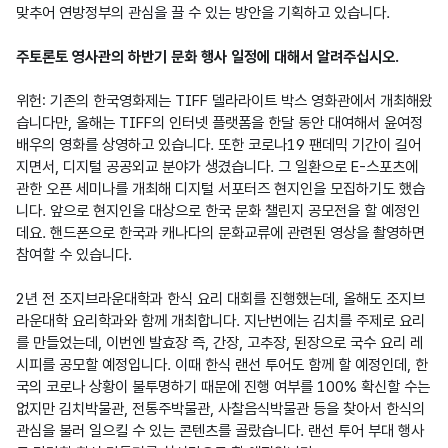
맞추어 연방정부의 관심을 끌 수 있는 방안을 기획하고 있습니다.

주토론토 영사관의 하반기 문화 행사 일정에 대해서 알려주십시오.
위헌: 기존의 한국영화제는 TIFF 델라라이트 박스 영화관에서 개최해왔
습니다만, 올해는 TIFF의 인터넷 플랫폼을 한달 동안 대여해서 윤여정 
배우의 영화를 상영하고 있습니다. 또한 코로나19 팬데믹 기간이 길어
지면서, 디지털 공공외교 분야가 생겼습니다. 그 일환으로 E-스포츠에 
관한 오픈 세미나를 개최해 디지털 서포터즈 현지인을 모집하기도 했습
니다. 앞으로 현지인을 대상으로 한국 문화 챌린지 공모전을 할 예정인
데요. 핸드폰으로 한국과 캐나다의 문화교류에 관련된 영상을 촬영하면 
참여할 수 있습니다.

2년 전 조지브라운대학과 한식 요리 대회를 진행했는데, 올해도 조지브
라운대학 요리학과와 함께 개최합니다. 지난번에는 김치를 주제로 요리
를 만들었는데, 이번엔 발효장 즉, 간장, 고추장, 된장으로 국수 요리 레
시피를 공모할 예정입니다. 이때 한식 랜선 투어도 함께 할 예정인데, 한
국의 코로나 상황이 불투명하기 때문에 진행 여부를 100% 확신할 수는 
없지만 김치박물관, 전통주박물관, 사찰음식박물관 등을 찾아서 한식의 
관심을 불러 일으킬 수 있는 콘텐츠를 골랐습니다. 랜선 투어 부대 행사