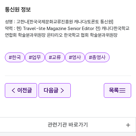
통신원 정보
성명 : 고한나[한국국제문화교류진흥원 캐나다/토론토 통신원]

약력 : 현) Travel-lite Magazine Senior Editor 전) 캐나다한국학교 
연합회 학술분과위원장 온타리오 한국학교 협회 학술분과위원장

태그
#
한국
#
업무
#
교류
#
영사
#
총영사
이전글
다음글
목록
관련기관 바로가기