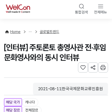
본문 바로가기
WelCon
통합검색
전체메뉴
해
외
동
향
Home
글로벌트렌드
·
통
[인터뷰] 주토론토 총영사관 전·후임
계
문화영사와의 동시 인터뷰
관심사 등록하기
URL 공유하
인쇄
2021-08-11
한국국제문화교류진흥원
등록일
수집기관
해당 국가
캐나다
해당 장르
전체장르