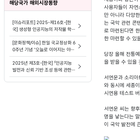
해당국가 해외시장동향
사용자들이 자연스
만 아니라 다양한
[이슈리포트] 2025-제16호-[한
는 국악 관련 콘
국] 생성형 인공지능의 저작물 학습
로 마련된다면 한
행위와 공정이용 여부의 판단(최승
한 마련할 수 있
[문화정책/이슈] 한일 국교정상화 6
재)
0주년 기념 '오늘로 이어지는 야나
당장 올해 전통예
기 무네요시의 마음과 시선' 전시
을 받을 수 있을 
2025년 제3호-[한국] 「인공지능
발전과 신뢰 기반 조성 등에 관한
기본법」제정에 따른 표시의무 도입
서연운과 소리아트
(김형지)
와 동시에 세종이
시연용 테스트 버
서연운 씨는 향후
명을 낳는다는 말
이 국악 발전에 