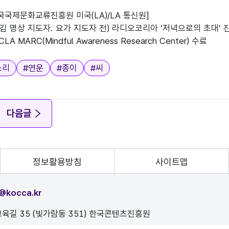
국국제문화교류진흥원 미국(LA)/LA 통신원]

음챙김 명상 지도자. 요가 지도자 전) 라디오코리아 ‘저녁으로의 초대
소리
#
연운
#
종이
#
씨
다음글
정보활용방침
사이트맵
@kocca.kr
육길 35 (빛가람동 351) 한국콘텐츠진흥원