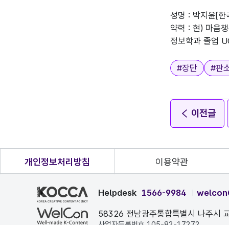
성명 : 박지윤[한
약력 : 현) 마
태그
#
장단
#
판
이전글
개인정보처리방침
이용약관
Helpdesk
1566-9984
welcon
58326 전남광주통합특별시 나주시 교
사업자등록번호 105-82-17272