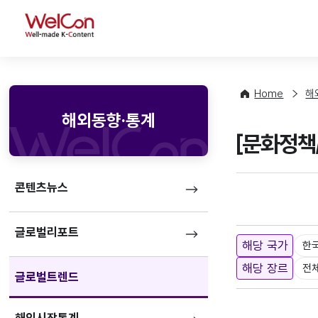
WelCon
Home
해
해외동향·통계
[문화정책
콘텐츠뉴스
글로벌리포트
해당 국가
한
해당 장르
전
글로벌트렌드