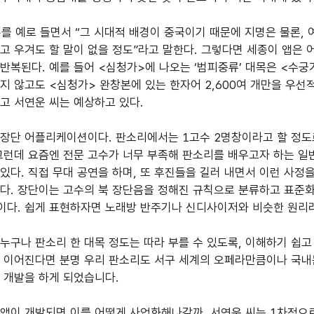
를 예로 들면서 “그 시대적 배경이 중국이기 때문에 지명은 물론,
고 우겨도 할 말이 없을 정도”라고 말한다. 그렇다면 세종이 앱은 
반복된다. 예를 들어 <심청가>에 나오는 ‘범피중류’ 대목은 <수궁
지 않고도 <심청가> 완창본에 있는 한자어 2,600여 개만을 우
고 서연운 씨는 예상하고 있다.

장단 어플리케이션이다. 판소리에서는 1고수 2명창이라고 할 정도
그런데 요즘엔 전문 고수가 너무 부족해 판소리를 배우고자 하는 일
있다. 직접 무대 공연을 하며, 또 후진들을 길러 내면서 이런 사정을
다. 장단이는 고수의 북 장단음을 정해진 규칙으로 분류하고 표준
다. 쉽게 표현하자면 노래방 반주기나 신디사이저와 비슷한 원리라 
누구나 판소리 한 대목 정도는 따라 부를 수 있도록, 이해하기 쉽
 이어진다면 분명 우리 판소리도 서구 세계의 오페라만큼이나 국내
 개발을 하게 되었습니다.

앱이 개발되면 이를 어떻게 사업화해나갈까. 서연운 씨는 1차적으로 