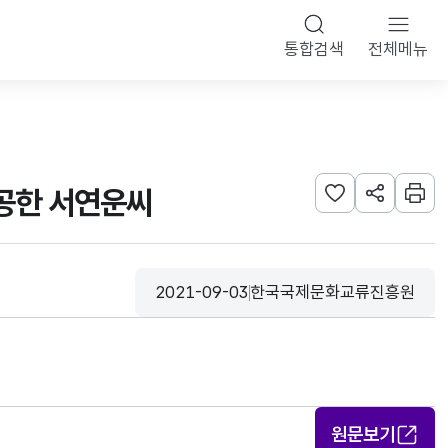
통합검색
전체메뉴
제공한 서연운씨
관심사 등록하기
URL 공유하
인쇄
2021-09-03
한국국제문화교류진흥원
등록일
수집기관
원문보기