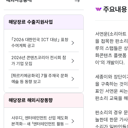
해외시장통계
주요내용
해당장르 수출지원사업
서연운(소리아트 
｢2026 대한민국 ICT 대상｣ 표창
을 접목한 판소리
수여계획 공고
루의 스탭들은 상
화콘텐츠 플랫폼 
2026년 콘텐츠코리아 전시회 참
이’의 개발이다.

가 기업 모집
[튀르키예공화국] 7월 주재국 문화
세종이와 장단이가
예술 등 동향 보고
을 구축하는 것이
표인 서연운 씨는
판소리 교육을 해
해당장르 해외시장동향
판소리의 경우 문
사우디, 엔터테인먼트 산업 제도화
눌한데 한문 가사
본격화… 새 「엔터테인먼트 활동 및
소리가 일반인들의