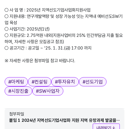
○ 사 업 명 : 2025년 지역선도기업사업화지원사업

○ 지원내용: 연구개발역량 및 성장 가능성 잇는 지역내 예비선도SW기
업 육성

○ 사업기간: 2025년(1년)

○ 지원규모: 2.75억원 내외(지원사업비의 25% 민간부담금 지출 필요
하며, 자세한 사항은 모집공고 참조)

○ 공고기간 : 공고일 ~ '25. 1. 31.(금) 17:00 까지

※ 자세한 사항은 첨부파일 참고 바랍니다.

태그
#
마케팅
#
컨설팅
#
투자유치
#
선도기업
#
시장진출
#
SW사업자
첨부파일
붙임 1 2024년 지역선도기업사업화 지원 지역 유망과제 발굴을
위한 수요조사 공고.hwp
내려받기