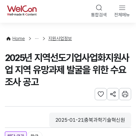
본문 바로가기
WelCon
통합검색
전체메뉴
행
사
·
사
Home
지원사업정보
업
신
2025년 지역선도기업사업화지원사
청
업 지역 유망과제 발굴을 위한 수요
조사 공고
관심사 등록하기
URL 공유하
인쇄
2025-01-21
충북과학기술혁신원
등록일
수집기관