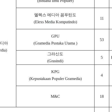
(Bhuana Ilmu Populer)
엘렉스 메디아 꼼푸틴도
11
(Elexs Media Komputindo)
GPU
53
메디아
(Gramedia Pustaka Utama )
dia)
그라신도
5
(Grasindi)
KPG
4
(Kepustakaan Populer Gramedia)
M&C
18