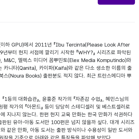
서 2011년 『Ibu Tercinta(Please Look After 
09년부터 현지 서점에 깔리기 시작한 『WHY?』 시리즈로 파악된
 M&C, 엘렉스 미디어 꼼뿌띤토(Elex Media Komputindo)와 
 카니타(Qanita), 카이파(Kaifa)와 같은 다소 생소한 이름의 출
북스(Noura Books) 출판분도 적지 않다. 최근 트란스메디아 뿌
1등의 대화습관』, 윤홍준 작가의 『자존감 수업』, 혜민스님의 
손원평 작가의 『아몬드』 등이 당당히 스테디셀러 및 베스트셀러로 
줌에 지나지 않는다. 한편 현지 교육 만화는 한국 만화가 석권하다
출판된 유아-아동 도서만 100편은 넘지 않을까 싶다. 대개 시리즈
이와 같은 만화, 아동 도서는 출판 방식이나 수용성이 일반 도서와
 원작을 기준으로 아래와 같은 특징들을 파악해 보았다.
