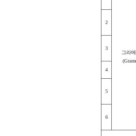
2
3
그라
(Grame
4
5
6