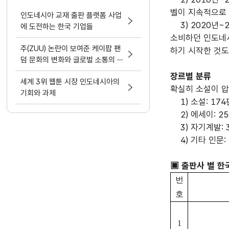
벨이 지속적으로 
인도네시아 교재 출판 플랫폼 사업
    3) 2020년~2023년: 팬데믹 이후에도 여전히 소설이 대세를 이루었지만 자기 계발서 비중이 획기적으로 증가했다. 한국 도서를 한류의 일부로 
에 도전하는 한국 기업들
소비하던 인도네시
주(ZUU) 논란이 보여준 케이팝 팬
하기 시작한 것도 
덤 문화의 변화와 글로벌 소통의 필
요성
장르별 분류
세계 3위 웹툰 시장 인도네시아의
확실히 소설이 압
기회와 과제
    1) 소설: 174편(1, 2편으로 출간된 것은 두 편으로 간주)

    2) 에세이: 25편

    3) 자기계발: 34편

    4) 기타 인문: 42편(가정, 건강, 동화, 경제, 비즈니스, 비평, 취미, 평전 포함)

▣ 출판사 별 한
번
호
1