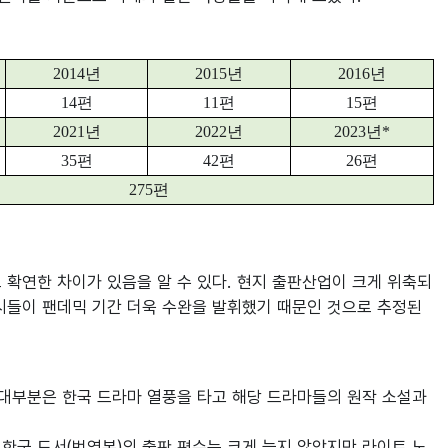
2014
년
2015
년
2016
년
14
편
11
편
15
편
2021
년
2022
년
2023
년*
35
편
42
편
26
편
275
편
로 확연한 차이가 있음을 알 수 있다. 현지 출판산업이 크게 위축되
시들이 팬데믹 기간 더욱 수완을 발휘했기 때문인 것으로 추정된