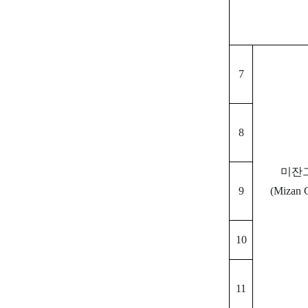
7
8
미잔
9
(Mizan 
10
11