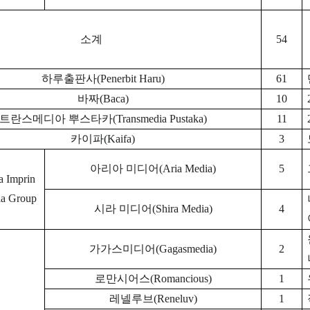
소계
54
하루출판사(Penerbit Haru)
61
바짜(Baca)
10
트란스메디아 뿌스타카(Transmedia Pustaka)
11
카이파(Kaifa)
3
아리아 미디어(Aria Media)
5
a Imprin
ia Group
시라 미디어(Shira Media)
4
가가스미디어(Gagasmedia)
2
로만시어스(Romancious)
1
레넬루브(Reneluv)
1