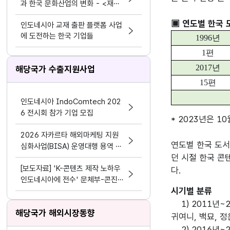
과 한국 문화산업의 변화 - <재혼
황후> 실사화 드라마
▣ 연도별 한국 
인도네시아 교재 출판 플랫폼 사업
에 도전하는 한국 기업들
1996
년
1
편
2017
년
해당국가 수출지원사업
15
편
인도네시아 IndoComtech 202
6 전시회 참가 기업 모집
* 2023년은 10
2026 자카르타 해외마케팅 지원
연도별 한국 도서
심화사업(BISA) 운영대행 용역 입
던 시절 한국 콘
찰 공고
[보도자료] 'K-콘텐츠 제작 노하우
다.
인도네시아에 전수' 문체부-콘진
시기별 분류
원, 인도네시아 마카사르에 '콘텐
츠 전문인력 양성센터' 개소
    1) 2011년~2015년: 신경숙, 문정희 등 중후한 작가들의 작품도 일부 보이지만 대부분은 한국 드라마 열풍을 타고 해당 드라마들의 원작 소설과 
해당국가 해외시장동향
귀여니, 백묘, 
    2) 2016년~2019년: 조코 위도도 1기 정부의 문화 드라이브가 걸린 시기이기에 한국 도서(번역본)의 출판 편수는 크게 늘지 않았지만 라이트 노