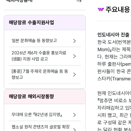
해외시장통계
주요내용
해당장르 수출지원사업
인도네시아 진출 
일본 문화예술 등 동향보고
한국 도서(번역본)
Mom)』라는 제
2026년 제6차 수출용 홍보자료
다. 현재는 그라메디
(샘플) 지원 사업 공고
하루 출판사(per
판사들이 한국 콘텐
[홍콩] 7월 주재국 문화예술 등 동
향보고
스타카(Transme
현재 인도네시아에
해당장르 해외시장동향
『멈추면 비로소 
자리매김하고 있다
무대에 오른 『82년생 김지영』
시피 했고, 최근
로 구성돼 같은 
웹소설 원작 콘텐츠의 글로벌 확장
는 달라 현황 분