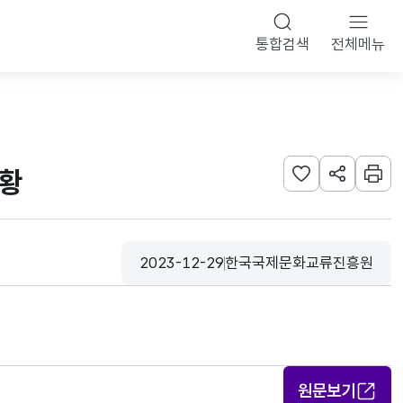
통합검색
전체메뉴
현황
관심사 등록하기
URL 공유하
인쇄
2023-12-29
한국국제문화교류진흥원
등록일
수집기관
원문보기