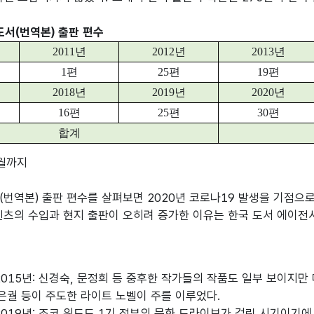
도서(번역본) 출판 편수
2011
년
2012
년
2013
년
1
편
25
편
19
편
2018
년
2019
년
2020
년
16
편
25
편
30
편
합계
월까지

(번역본) 출판 편수를 살펴보면 2020년 코로나19 발생을 기점으
텐츠의 수입과 현지 출판이 오히려 증가한 이유는 한국 도서 에이전
정은궐 등이 주도한 라이트 노벨이 주를 이루었다.
