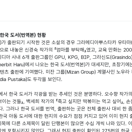
한국 도서(번역본) 현황
가 출판되기 시작한 것은 소설의 경우 그라메디아뿌스타카 우타마(이하 GPU)에
목으로 내놓은 신경숙 작가의 『엄마를 부탁해』였고, 교육 만화는 20
아 사내 6개 출판그룹인 GPU, KPG, BIP, 그라신도(Grasindo),
nerbit Haru)에서 나오는 한국 도서(번역본)가 대세지만, 초창기에는
츠 출판에 기여했다. 미잔 그룹(Mizan Group) 계열사인 노우라 
dia Pustaka)도 두각을 보인다.

서 한국 도서가 각광을 받는 추세인 것은 분명하다. 오수향 작가의 『
보이는 것들』, 백세희 작가의 『죽고 싶지만 떡볶이는 먹고 싶어』, 
. 그러나 한국 도서를 번역, 출판하는 곳은 전체 출판사 대비 한 
 한국 아동 도서에 대한 현지의 수요가 점점 커지고 있어 이미 현지 
제목에 다른 소제목이 달린 단행본이 많으면 수십 개씩 나와 있다. 
석엔 포함시키지 않았다. 그래서 현지 출판이 확인된 275편의 한국