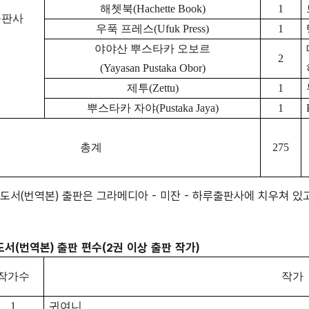
해쳇북(Hachette Book)
1
출판사
우푹 프레스(Ufuk Press)
1
야야산 뿌스타카 오보르
2
(Yayasan Pustaka Obor)
제투(Zettu)
1
뿌스타카 자야(Pustaka Jaya)
1
총계
275
도서(번역본) 출판은 그라메디아 - 미잔 - 하루출판사에 치우쳐 있
도서(번역본) 출판 편수(2권 이상 출판 작가)
작가수
작가
1
귀여니