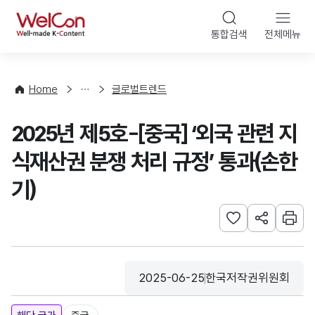
본문 바로가기
WelCon
통합검색
전체메뉴
해
외
동
향
Home
글로벌트렌드
·
통
2025년 제5호-[중국] ‘외국 관련 지
계
식재산권 분쟁 처리 규정’ 통과(손한
기)
관심사 등록하기
URL 공유하
인쇄
2025-06-25
한국저작권위원회
등록일
수집기관