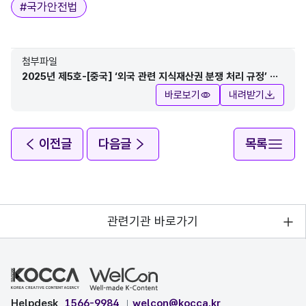
#
국가안전법
첨부파일
2025년 제5호-[중국] ‘외국 관련 지식재산권 분쟁 처리 규정’ 통
과(손한기).pdf
바로보기
내려받기
이전글
다음글
목록
관련기관 바로가기
Helpdesk
1566-9984
welcon@kocca.kr