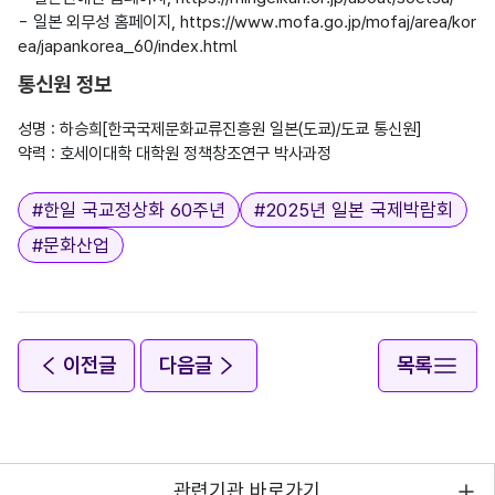
- 일본 외무성 홈페이지, https://www.mofa.go.jp/mofaj/area/kor
통신원 정보
성명 : 하승희[한국국제문화교류진흥원 일본(도쿄)/도쿄 통신원]

태그
#
한일 국교정상화 60주년
#
2025년 일본 국제박람회
#
문화산업
이전글
다음글
목록
관련기관 바로가기