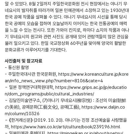
알 수 있었다. 8월 2일까지 주일한국문화원 전시 현장에서는 야나기 무
네요시의 발자취를 따라가며 일본 민예관에서 소장하고 있는 1930년대 
한국 공예 작품을 살펴볼 수 있다. 야나기 무네요시의 시선을 통해 당시 
한국 공예의 모습을 접하며 오늘날까지 이어지는 한국 전통공예의 매력
을 느낄 수 있는 전시다. 또한 가와이 칸지로, 하마다 쇼지의 작품과 야나
기 무네요시의 원고와 관련 사진도 공개돼 있어 관람객들의 많은 관심을 
불러 일으키고 있다. 한일 국교정상화 60주년을 맞이해 양국의 활발한 
사진출처 및 참고자료
- 통신원 촬영

- 주일한국대사관 한국문화원, https://www.koreanculture.jp/kore
an/info_news_view.php?number=8106&cate=4

- 일본 정책연구대학원대학, https://www.grips.ac.jp/jp/educatio
n/dom_programs/public/cultural_industries/

- 김달진미술연구소, (7)야나기 무네요시(柳宗悅) : 조선의 미술(朝鮮
の美術), 공예문화(工藝文化), 공예(工藝), https://www.daljin.co
m/column/10326

- 《한겨례신문》 (2019. 10. 20). 야나기는 진정 조선예술을 사랑했을
까, https://www.hani.co.kr/arti/culture/book/239196.html

- 일본민예관 홈페이지, https://mingeikan.or.jp/about/soetsu/
