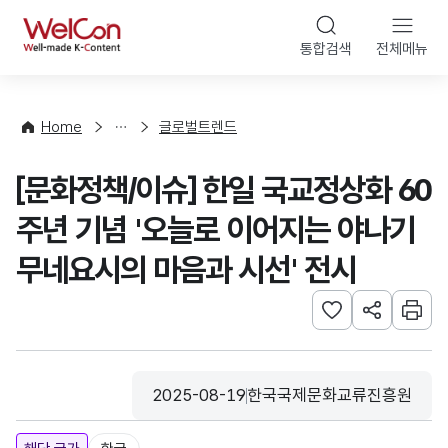
본문 바로가기
WelCon
통합검색
전체메뉴
해
외
동
향
Home
글로벌트렌드
·
통
[문화정책/이슈] 한일 국교정상화 60
계
주년 기념 '오늘로 이어지는 야나기
무네요시의 마음과 시선' 전시
관심사 등록하기
URL 공유하
인쇄
2025-08-19
한국국제문화교류진흥원
등록일
수집기관