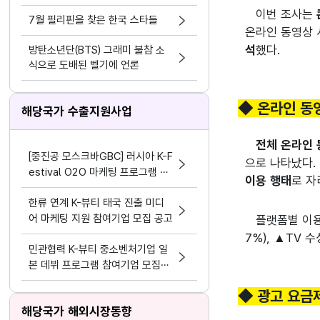
이번 조사는
7월 필리핀을 찾은 한국 스타들
온라인 동영상 
석
했다.
방탄소년단(BTS) 그래미 불참 소
식으로 도배된 벨기에 언론
◆ 온라인 동영
해당국가 수출지원사업
전체 온라인 
[중진공 모스크바GBC] 러시아 K-F
으로 나타났다
estival O2O 마케팅 프로그램 참
이용 행태
로 자
여기업 모집 공고(~8.19)
한류 연계 K-뷰티 태국 진출 미디
어 마케팅 지원 참여기업 모집 공고
플랫폼별 이
7%), ▲TV 수
민관협력 K-뷰티 중소벤처기업 일
본 데뷔 프로그램 참여기업 모집공
고
◆ 광고 요금제
해당국가 해외시장동향