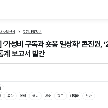
본문 바로가기
사·사업신청
지원사업정보
 ‘가성비 구독과 숏폼 일상화’ 콘진원, ‘
통계 보고서 발간
체
화
음악
영화
애니
방송
광고
캐릭터
일반