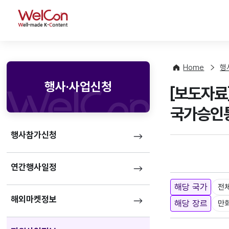
WelCon
Home
행
행사·사업신청
[보도자료]
국가승인
행사참가신청
연간행사일정
해당 국가
전
해외마켓정보
해당 장르
만