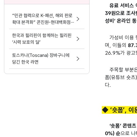
유료 서비스 
39원으로 조사
“민관 협력으로 K-패션, 해외 판로
성비’ 온라인 동
확대 본격화” 콘진원-현대백화점,
해외 진출 지원 업무협약 체결
한국과 필리핀이 함께하는 필리핀
가성비 이용 
‘시력 보호의 달’
며, 이들의
87
26.9%가 광
토스카나(Toscana) 장바구니에
담긴 한국 라면
주목할 부분
폼(유튜브 숏츠
다.
◆ ‘숏폼’, 
‘숏폼’ 콘텐츠
0%) 순
으로 나