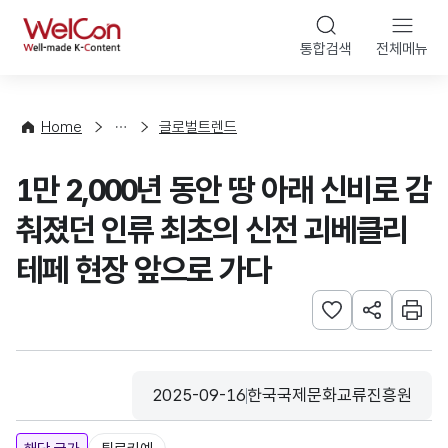
본문 바로가기
WelCon
통합검색
전체메뉴
해
외
동
향
Home
글로벌트렌드
·
통
1만 2,000년 동안 땅 아래 신비로 감
계
춰졌던 인류 최초의 신전 괴베클리
테페 현장 앞으로 가다
관심사 등록하기
URL 공유하
인쇄
2025-09-16
한국국제문화교류진흥원
등록일
수집기관