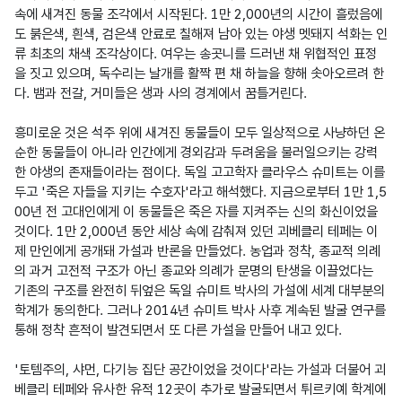
속에 새겨진 동물 조각에서 시작된다. 1만 2,000년의 시간이 흘렀음에
도 붉은색, 흰색, 검은색 안료로 칠해져 남아 있는 야생 멧돼지 석화는 인
류 최초의 채색 조각상이다. 여우는 송곳니를 드러낸 채 위협적인 표정
을 짓고 있으며, 독수리는 날개를 활짝 편 채 하늘을 향해 솟아오르려 한
다. 뱀과 전갈, 거미들은 생과 사의 경계에서 꿈틀거린다. 

흥미로운 것은 석주 위에 새겨진 동물들이 모두 일상적으로 사냥하던 온
순한 동물들이 아니라 인간에게 경외감과 두려움을 불러일으키는 강력
한 야생의 존재들이라는 점이다. 독일 고고학자 클라우스 슈미트는 이를 
두고 '죽은 자들을 지키는 수호자'라고 해석했다. 지금으로부터 1만 1,5
00년 전 고대인에게 이 동물들은 죽은 자를 지켜주는 신의 화신이었을 
것이다. 1만 2,000년 동안 세상 속에 감춰져 있던 괴베클리 테페는 이
제 만인에게 공개돼 가설과 반론을 만들었다. 농업과 정착, 종교적 의례
의 과거 고전적 구조가 아닌 종교와 의례가 문명의 탄생을 이끌었다는 
기존의 구조를 완전히 뒤엎은 독일 슈미트 박사의 가설에 세계 대부분의 
학계가 동의한다. 그러나 2014년 슈미트 박사 사후 계속된 발굴 연구를 
통해 정착 흔적이 발견되면서 또 다른 가설을 만들어 내고 있다.  

'토템주의, 샤먼, 다기능 집단 공간이었을 것이다'라는 가설과 더불어 괴
베클리 테페와 유사한 유적 12곳이 추가로 발굴되면서 튀르키예 학계에