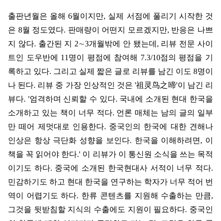
출판년월은 올해
6
월이지만
,
실제 서점에 풀리기 시작한 것
은
8
월 정도였다
.
판매량이 어떤지 모르겠지만
,
반응은 나쁘
지 않다
.
출간된 지
2
∼
3
개월밖에 안 됐는데
,
리뷰 전문 사이
트인 도우반에
11
명이 평점에 참여해
7.3/10
점의 평점을 기
록하고 있다
.
그리고 실제 짧은 글로 리뷰를 남긴 이도
8
명이
나 된다
.
리뷰 중 가장 인상적인 것은
'
祖灵鸟之啼
'
이 남긴 리
뷰다
. '
엄격하며 신뢰할 수 있다
.
국내에 소개된 현대 한국을
소개하고 있는 책이 너무 적다
.
언론 매체는 남의 글의 일부
만 떼어 제멋대로 인용한다
.
중국인의 한국에 대한 견해나
인상은 항상 극단화 성향을 보인다
.
한국을 이해하려면
,
이
책을 꼭 읽어야 한다
.'
이 리뷰가 이 통신원 소식을 쓰는 목적
이기도 하다
.
중국에 소개된 한국현대사 서적이 너무 적다
.
민감하기도 하고 현대 한국을 연구하는 학자가 너무 적어 번
역이 어렵기도 하다
.
한류 콘텐츠를 지원해 수출하는 만큼
,
그것을 뒷받침할 지식의 수출에도 지원이 필요하다
.
중국인