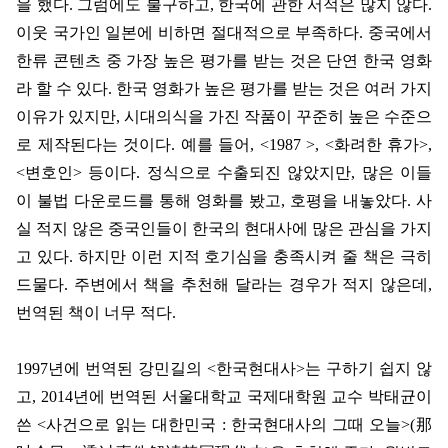
을 했다
.
그럼에도 불구하고
,
한국에 관한 서적은 많지 않다
.
이웃 국가인 일본에 비하면 절대적으로 부족하다
.
중국에서
한류 콘텐츠 중 가장 높은 평가를 받는 것은 단연 한국 영화
라 할 수 있다
.
한국 영화가 높은 평가를 받는 것은 여러 가지
이유가 있지만
,
시대의식을 가진 작품이 꾸준히 높은 수준으
로 제작된다는 것이다
.
예를 들어
, <1987 >, <
화려한 휴가
>,
<
변호인
>
등이다
.
정식으로 수출되진 않았지만
,
많은 이들
이 불법 다운로드를 통해 영화를 봤고
,
호평을 내놓았다
.
사
실 적지 않은 중국인들이 한국의 현대사에 많은 관심을 가지
고 있다
.
하지만 이런 지적 호기심을 충족시켜 줄 책은 극히
드물다
.
주변에서 책을 추천해 달라는 경우가 적지 않은데
,
번역된 책이 너무 적다
.
1997
년에 번역된 강민길의
<
한국현대사
>
는 구하기 쉽지 않
고
, 2014
년에 번역된 서울대학교 국제대학원 교수 박태균이
쓴
<
사건으로 읽는 대한민국
:
한국현대사의 그때 오늘
>(
那