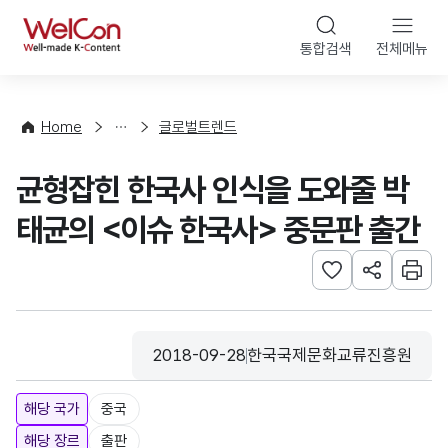
본문 바로가기
WelCon
통합검색
전체메뉴
해
외
동
향
Home
글로벌트렌드
·
통
균형잡힌 한국사 인식을 도와줄 박
계
태균의 <이슈 한국사> 중문판 출간
관심사 등록하기
URL 공유하
인쇄
2018-09-28
한국국제문화교류진흥원
등록일
수집기관
해당 국가
중국
해당 장르
출판