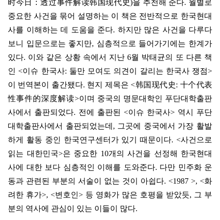
时今日
：
透过事件解读韩国现代史
)
을 추천해 준다
.
월별로
중요한 사건을 묶어 설명하는 이 책은 전반적으로 한국현대
사를 이해하는 데 도움을 준다
.
하지만 많은 사건을 다루다
보니 입문으로는 좋지만
,
심층적으로 들어가기에는 한계가
있다
.
이와 같은 상황 속에서 지난
6
월 박태균의 또 다른 책
인
<
이슈 한국사
:
둘만 모여도 의견이 갈리는 한국사 쟁점
>
이 번역본이 출간됐다
.
현지 제목은
<
韩国现代史
:
十个代表
性事件的深度解读
>
이며 중국의 명문대학인 푸단대학출판
사에서 출판되었다
.
전에 출판된
<
이슈 한국사
>
역시 푸단
대학출판사에서 출판되었는데
,
그곳에 중국에서 가장 활발
하게 활동 중인 한국연구센터가 있기 때문이다
. <
사건으로
읽는 대한민국
>
은 중요한
10
개의 사건을 선정해 한국현대
사에 대한 보다 심층적인 이해를 도와준다
.
다만 민주화 운
동과 관련된 부분의 서술이 없는 것이 아쉽다
. <1987 >, <
화
려한 휴가
>, <
변호인
>
등 영화가 많은 호평을 받았듯
,
그 부
분의 역사에 관심이 있는 이들이 많다
.