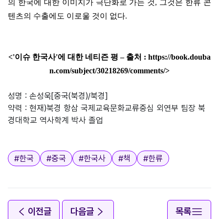
의 한국에 대한 이미지가 극단화로 가는 것
,
그것은 한류 콘
텐츠의 수출에도 이로울 것이 없다
.
<'
이슈 한국사
'
에 대한 네티즌 평
–
출처
: https://book.douba
n.com/subject/30218269/comments/>
성명 : 손성욱[중국(북경)/북경]
약력 : 현재)북경 항삼 국제교육문화교류중심 외연부 팀장 북
경대학교 역사학계 박사 졸업
태그
#
한국
#
중국
#
한국사
#
책
#
한류
이전글
다음글
목록