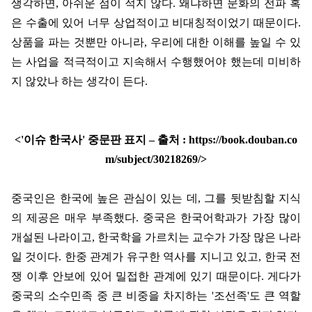
생각하면
,
아쉬운 점이 적지 않다
.
왜냐하면 문화의 전파 혹
은 수출에 있어 너무 상업적이고 비대칭적이었기 때문이다
.
상품을 파는 것뿐만 아니라
,
우리에 대한 이해를 높일 수 있
는 사업을 적극적이고 지속해서 수행했어야 했는데 미비하
지 않았나 하는 생각이 든다
.
<'
이슈 한국사
'
중문판 표지
–
출처
: https://book.douban.co
m/subject/30218269/>
중국인은 한국에 높은 관심이 있는 데
,
그를 뒷받침할 지식
의 제공은 매우 부족했다
.
중국은 한국어학과가 가장 많이
개설된 나라이고
,
한국학을 가르치는 교수가 가장 많은 나라
일 것이다
.
한중 관계가 유구한 역사를 지니고 있고
,
한국 전
쟁 이후 안보에 있어 밀접한 관계에 있기 때문이다
.
게다가
중국의 소수민족 중 큰 비중을 차지하는
'
조선족
'
도 큰 역할