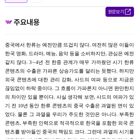
원문보기
주요내용
중국에서 한류는 예전만큼 뜨겁지 않다
.
여전히 많은 이들이
한국 영화
,
드라마
,
예능
,
음악 등을 소비하지만
,
관심은 예전
같지 않다
. 3
∼
4
년 전 한중 관계가 매우 가까웠던 시기 한류
콘텐츠의 수출은 가파른 상승가도를 달리는 듯했다
.
하지만
외국 콘텐츠에 대한 관리 강화
,
사드의 여파 등으로 지금은
끊임없이 하락 중이다
.
그 흐름이 가파른지 아니면 완만한지
의 차이만 있을 뿐이다
.
사실 생각해 보면
,
사드의 여파가 있
기 전
10
년 동안 한류 콘텐츠의 중국 수출은 과열된 면이 있
었다
.
물론 그 과열을 우리가 주도한 것만은 아니다
.
부족한
콘텐츠
,
부족한 인력으로 적극적으로 한국을 포함한 외국 콘
텐츠를 받아들인 중국의 책임도 크다
.
그런데 과열의 시기를