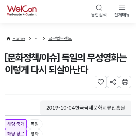
본문 바로가기
WelCon
통합검색
전체메뉴
해
외
동
향
Home
글로벌트렌드
·
통
[문화정책/이슈] 독일의 무성영화는
계
이렇게 다시 되살아난다
관심사 등록하기
URL 공유하
인쇄
2019-10-04
한국국제문화교류진흥원
등록일
수집기관
해당 국가
독일
해당 장르
영화