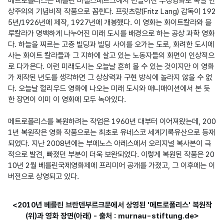
메트로폴리스는 베를린 바벨스베르크에서 만들어진 무성영화로 독일 인
상주의의 기념비적 작품으로 꼽힌다. 프릿츠랑(Fritz Lang) 감독이 192
5년/1926년에 제작, 1927년에 개봉했다. 이 영화는 화이트칼라와 블
루칼라가 명백하게 나누어진 미래 도시를 배경으로 하는 공상 과학 영화
다. 하늘을 찌르는 고층 빌딩과 빌딩 사이를 오가는 도로, 화려한 도시에 
사는 화이트 칼라들과 그 지하에 살고 있는 노동자들의 화면이 인상적으
로 다가온다. 이런 미래도시는 오늘날 흔히 볼 수 있는 것이지만 이 영화
가 제작된 년도를 생각하면 그 상상력과 구현 방식에 놀라지 않을 수 없
다. 오늘날 헐리우드 영화에 나오는 미래 도시와 애니매이션에서 본 듯
한 장면이 이미 이 영화에 모두 녹아있다.

메트로폴리스를 복원하려는 작업은 1960년 대부터 이어져왔는데, 200
1년 복원작은 영화 작품으로는 최초로 유네스코 세계기록유산으로 등재
되었다. 지난 2008년에는 부에노스 아레스에서 오리지널 복사본이 극
적으로 발견, 빠졌던 부분이 더욱 보완되었다. 이렇게 복원된 작품은 20
10년 2월 베를린국제영화제에 프리미어 공개를 가졌고, 그 이후에는 이 
버전으로 상영되고 있다.
<2010년 베를린 브란덴부르크문에서 상영된 '메트로폴리스' 복원작
(위)과 영화 장면(아래) - 출처 : murnau-stiftung.de>