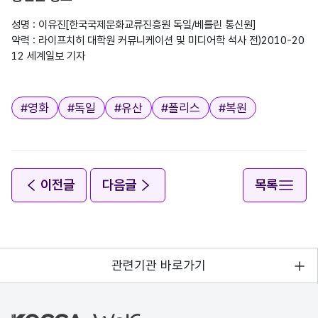
성명 : 이유진[한국국제문화교류진흥원 독일/베를린 통신원]

약력 : 라이프치히 대학원 커뮤니케이션 및 미디어학 석사 전)2010-20
12 세계일보 기자

태그
#
영화
#
독일
#
유산
#
폴리스
#
복원
이전글
다음글
목록
관련기관 바로가기