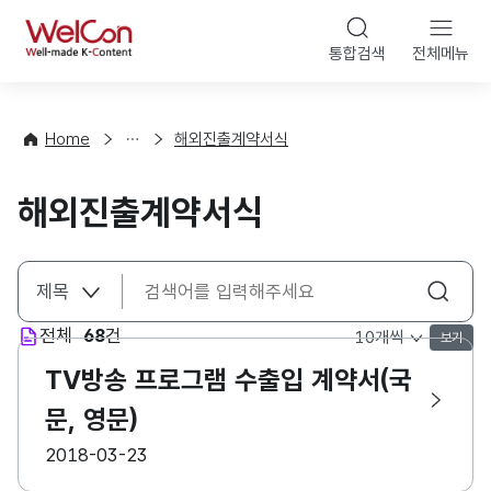
본문 바로가기
WelCon
통합검색
전체메뉴
상
담
·
Home
해외진출계약서식
컨
설
팅
해외진출계약서식
전체
68
건
보기
목록 표시 개수 선택
TV방송 프로그램 수출입 계약서(국
문, 영문)
등록일
2018-03-23