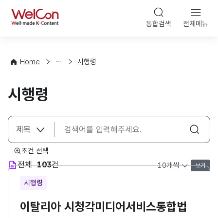
본문 바로가기
WelCon
통합검색
전체메뉴
해
외
콘
법
텐
률
츠
Home
시행령
·
법
정
령
시행령
책
조건 선택
전체
103
건
보기
목록 표시 개수 선택
시행령
이탈리아 시청각미디어서비스통합법