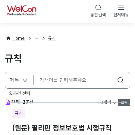
본문 바로가기
WelCon
통합검색
전체메뉴
해
외
콘
법
텐
률
츠
Home
규칙
·
법
정
령
규칙
책
조건 선택
전체
17
건
보기
목록 표시 개수 선택
규칙
(원문) 필리핀 정보보호법 시행규칙