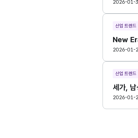
등록일
등
2026-01-
산업 트렌드
New E
등록일
등
2026-01-
산업 트렌드
세가, 남
등록일
등
2026-01-