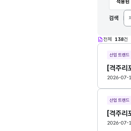
적용된
검색
전체
138
건
산업 트렌드
[격주리포
등록일
등
2026-07-
산업 트렌드
[격주리
등록일
등
2026-07-