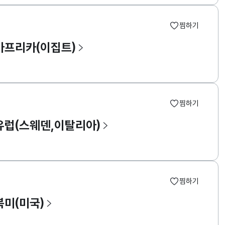
찜하기
 아프리카(이집트)
찜하기
 유럽(스웨덴,이탈리아)
찜하기
북미(미국)