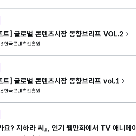
포트] 글로벌 콘텐츠시장 동향브리프 VOL.2
록기관
13
한국콘텐츠진흥원
포트] 글로벌 콘텐츠시장 동향브리프 vol.1
록기관
26
한국콘텐츠진흥원
가요? 지하라 씨』, 인기 웹만화에서 TV 애니