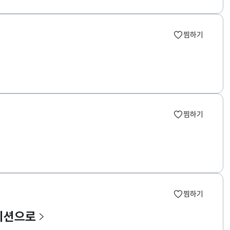
찜하기
찜하기
찜하기
메이션으로