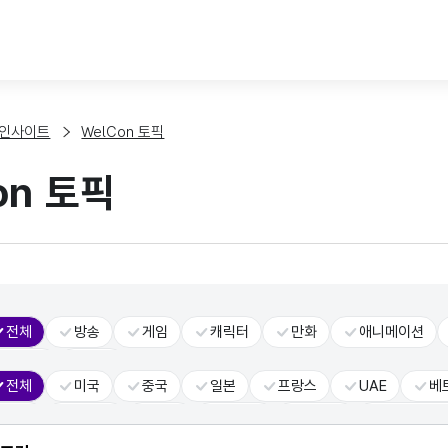
본문 바로가기
.인사이트
WelCon 토픽
on 토픽
전체
방송
게임
캐릭터
만화
애니메이션
스토리
기타
전체
미국
중국
일본
프랑스
UAE
베
독일
멕시코
인도
캐나다
브라질
사우디아