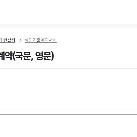
본문 바로가기
담·컨설팅
해외진출계약서식
약(국문, 영문)