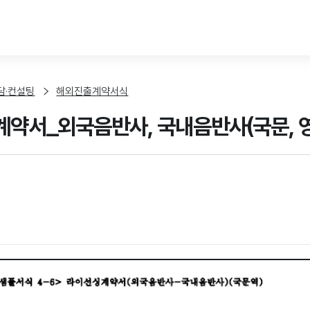
본문 바로가기
담·컨설팅
해외진출계약서식
약서_외국음반사, 국내음반사(국문, 